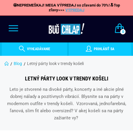
🤩NEPREMEŠKAJ! MEGA VÝPREDAJ so zľavami do 70%!🔝Top
zľavy»»»
VÝPREDAJ
0
VYHĽADÁVANIE
PRIHLÁSIŤ SA
Blog
Letný párty look v trendy košeli
LETNÝ PÁRTY LOOK V TRENDY KOŠELI
Leto je stvorené na divoké párty, koncerty a iné akcie plné
dobrej nálady a pozitívnych vibrácií. Blysnite sa na párty v
modernom outfite v trendy košeli. Vzorovaná, jednofarebná,
ľanová, slim fit alebo oversized? V akej košeli sa na párty
zažiarite vy?