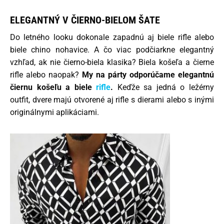
ELEGANTNÝ V ČIERNO-BIELOM ŠATE
Do letného looku dokonale zapadnú aj biele rifle alebo
biele chino nohavice. A čo viac podčiarkne elegantný
vzhľad, ak nie čierno-biela klasika? Biela košeľa a čierne
rifle alebo naopak?
My na párty odporúčame elegantnú
čiernu košeľu a biele
rifle
.
Keďže sa jedná o ležérny
outfit, dvere majú otvorené aj rifle s dierami alebo s inými
originálnymi aplikáciami.