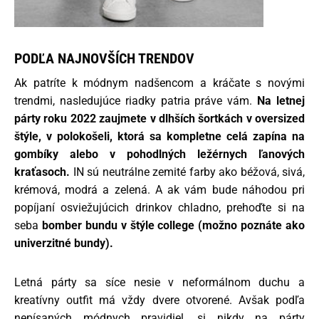
PODĽA NAJNOVŠÍCH TRENDOV
Ak patríte k módnym nadšencom a kráčate s novými
trendmi, nasledujúce riadky patria práve vám.
Na letnej
párty roku 2022 zaujmete v dlhších šortkách v oversized
štýle, v polokošeli, ktorá sa kompletne celá zapína na
gombíky alebo v pohodlných ležérnych ľanových
kraťasoch.
IN sú neutrálne zemité farby ako béžová, sivá,
krémová, modrá a zelená. A ak vám bude náhodou pri
popíjaní osviežujúcich drinkov chladno, prehoďte si na
seba
bomber bundu v štýle college (možno poznáte ako
univerzitné bundy).
Letná párty sa síce nesie v neformálnom duchu a
kreatívny outfit má vždy dvere otvorené. Avšak podľa
nepísaných módnych pravidiel, si nikdy na párty