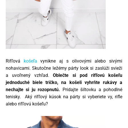
Rifľová
košeľa
vynikne aj s olivovými alebo sivými
nohavicami. Skutočne ležérny párty look si zaslúži svieži
a uvoľnený vzhľad.
Oblečte si pod rifľovú košeľu
jednoduché biele tričko, na košeli vyhrňte rukávy a
nechajte si ju rozopnutú.
Pridajte šiltovku a pohodlné
tenisky. Aký rifľový kúsok na párty si vyberiete vy, rifle
alebo rifľovú košeľu?