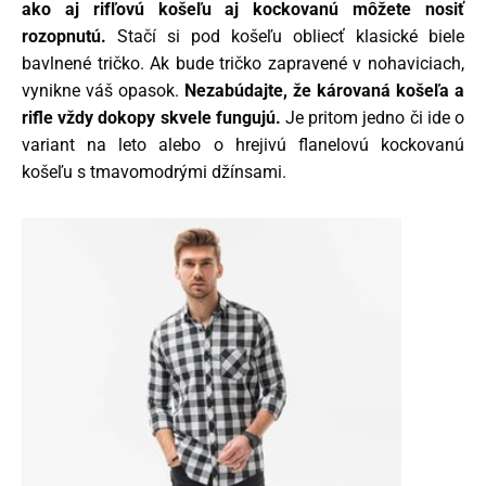
ako aj rifľovú košeľu aj kockovanú môžete nosiť
rozopnutú.
Stačí si pod košeľu obliecť klasické biele
bavlnené tričko. Ak bude tričko zapravené v nohaviciach,
vynikne váš opasok.
Nezabúdajte, že károvaná košeľa a
rifle vždy dokopy skvele fungujú.
Je pritom jedno či ide o
variant na leto alebo o hrejivú flanelovú kockovanú
košeľu s tmavomodrými džínsami.