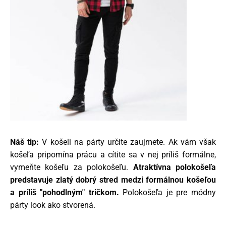
Náš tip:
V košeli na párty určite zaujmete. Ak vám však
košeľa pripomína prácu a cítite sa v nej príliš formálne,
vymeňte košeľu za polokošeľu.
Atraktívna polokošeľa
predstavuje zlatý dobrý stred medzi formálnou košeľou
a príliš "pohodlným" tričkom.
Polokošeľa je pre módny
párty look ako stvorená.