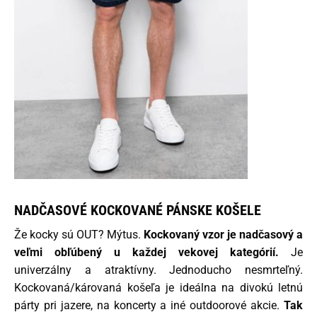
NADČASOVÉ KOCKOVANÉ PÁNSKE KOŠELE
Že kocky sú OUT? Mýtus.
Kockovaný vzor je nadčasový a
veľmi obľúbený u každej vekovej kategórií.
Je
univerzálny a atraktívny. Jednoducho nesmrteľný.
Kockovaná/károvaná košeľa je ideálna na divokú letnú
párty pri jazere, na koncerty a iné outdoorové akcie.
Tak