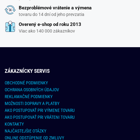
Bezproblémové vrátenie a výmena
tovaru do 14 dní od jeho prevzatia
Overený e-shop od roku 2013
Viac ako 140 000 zákazníkov
ZÁKAZNÍCKY SERVIS
OBCHODNÉ PODMIENKY
OCHRANA OSOBNÝCH ÚDAJOV
REKLAMAČNÉ PODMIENKY
MOŽNOSTI DOPRAVY A PLATBY
AKO POSTUPOVAŤ PRI VÝMENE TOVARU
AKO POSTUPOVAŤ PRI VRÁTENI TOVARU
KONTAKTY
NAJČASTEJŠIE OTÁZKY
ONLINE ODSTÚPENIE OD ZMLUVY