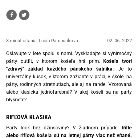
8 minút čítania, Lucia Pampurikova
02. 06. 2022
Oslavujte v lete spolu s nami. Vyskladajte si výnimočný
párty outfit, v ktorom košeľa hrá prím.
Košeľa tvorí
"zdravý" základ každého pánskeho šatníka.
Je to
univerzálny kúsok, v ktorom zažiarite v práci, v škole, na
párty, rodinných stretnutiach, ale aj na rande. Vzorovaná
alebo klasická jednofarebná? V akej košeli sa na párty
blysnete?
RIFĽOVÁ KLASIKA
Párty look bez džínsoviny? V žiadnom prípade.
Rifle
alebo rifľová košeľa sú na letnej párty viac než vítané.