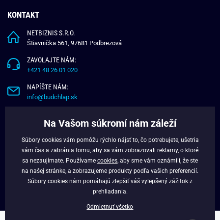
KONTAKT
NETBIZNIS S.R.O.
Štiavnička 561, 97681 Podbrezová
ZAVOLAJTE NÁM:
+421 48 26 01 020
NAPÍŠTE NÁM:
info@budchlap.sk
UŽITOČNÉ INFORMÁCIE
Na Vašom súkromí nám záleží
O NÁS
Súbory cookies vám pomôžu rýchlo nájsť to, čo potrebujete, ušetria
VERNOSTNÝ PROGRAM
vám čas a zabránia tomu, aby sa vám zobrazovali reklamy, o ktoré
BLOG
sa nezaujímate. Používame
cookies
, aby sme vám oznámili, že ste
na našej stránke, a zobrazujeme produkty podľa vašich preferencií.
FACEBOOK
Súbory cookies nám pomáhajú zlepšiť váš vylepšený zážitok z
prehliadania.
Odmietnuť všetko