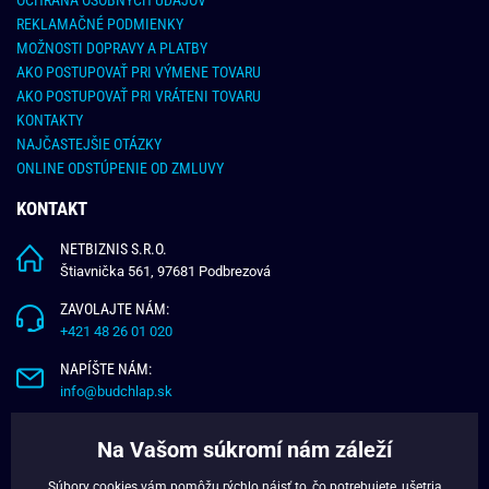
REKLAMAČNÉ PODMIENKY
MOŽNOSTI DOPRAVY A PLATBY
AKO POSTUPOVAŤ PRI VÝMENE TOVARU
AKO POSTUPOVAŤ PRI VRÁTENI TOVARU
KONTAKTY
NAJČASTEJŠIE OTÁZKY
ONLINE ODSTÚPENIE OD ZMLUVY
KONTAKT
NETBIZNIS S.R.O.
Štiavnička 561, 97681 Podbrezová
ZAVOLAJTE NÁM:
+421 48 26 01 020
NAPÍŠTE NÁM:
info@budchlap.sk
UŽITOČNÉ INFORMÁCIE
Na Vašom súkromí nám záleží
O NÁS
Súbory cookies vám pomôžu rýchlo nájsť to, čo potrebujete, ušetria