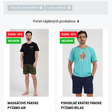
Zmazať všetky filtre
Farba: zelená
Počet nájdených produktov:
4
ZĽAVA -26%
ZĽAVA -25%
SKLADOM
SKLADOM
MASKÁČOVÉ PÁNSKE
POHODLNÉ KRÁTKE PÁNSKE
PYŽAMO AIR
PYŽAMO RELAX