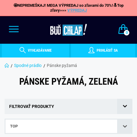
🤩NEPREMEŠKAJ! MEGA VÝPREDAJ so zľavami do 70%!🔝Top
zľavy»»»
VÝPREDAJ
0
VYHĽADÁVANIE
PRIHLÁSIŤ SA
Spodné prádlo
Pánske pyžamá
PÁNSKE PYŽAMÁ, ZELENÁ
FILTROVAŤ PRODUKTY
TOP