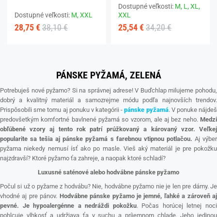
Dostupné veľkosti:
M,
L,
XL,
Dostupné veľkosti:
M,
XXL
XXL
28,75 €
38,10 €
25,54 €
34,20 €
PÁNSKE PYŽAMÁ, ZELENÁ
Potrebuješ nové pyžamo? Si na správnej adrese! V Buďchlap milujeme pohodu,
dobrý a kvalitný materiál a samozrejme módu podľa najnovších trendov.
Prispôsobili sme tomu aj ponuku v kategórii -
pánske pyžamá
. V ponuke nájde
predovšetkým komfortné bavlnené pyžamá so vzorom, ale aj bez neho.
Medzi
obľúbené vzory aj tento rok patrí prúžkovaný a károvaný vzor. Veľkej
popularite sa tešia aj pánske pyžamá s farebnou vtipnou potlačou.
Aj výbe
pyžama niekedy nemusí ísť ako po masle. Vieš aký materiál je pre pokožku
najzdravší? Ktoré pyžamo ťa zahreje, a naopak ktoré schladí?
Luxusné saténové alebo hodvábne pánske pyžamo
Počul si už o pyžame z hodvábu? Nie, hodvábne pyžamo nie je len pre dámy. Je
vhodné aj pre pánov.
Hodvábne pánske pyžamo je jemné, ľahké a zároveň a
pevné. Je hypoalergénne a nedráždi pokožku
. Počas horúcej letnej noc
pohlcuje vlhkosť a udržiava ťa v suchu a príjemnom chlade. Jeho jedinou