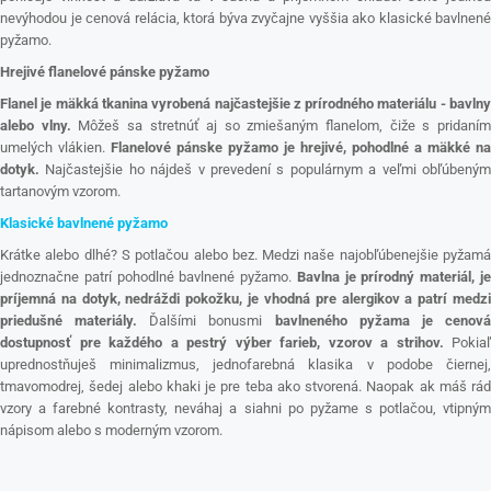
nevýhodou je cenová relácia, ktorá býva zvyčajne vyššia ako klasické bavlnené
pyžamo.
Hrejivé flanelové pánske pyžamo
Flanel je mäkká tkanina vyrobená najčastejšie z prírodného materiálu - bavlny
alebo vlny.
Môžeš sa stretnúť aj so zmiešaným flanelom, čiže s pridaní
umelých vlákien.
Flanelové pánske pyžamo je hrejivé, pohodlné a mäkké na
dotyk.
Najčastejšie ho nájdeš v prevedení s populárnym a veľmi obľúbeným
tartanovým vzorom.
Klasické bavlnené pyžamo
Krátke alebo dlhé? S potlačou alebo bez. Medzi naše najobľúbenejšie pyžamá
jednoznačne patrí pohodlné bavlnené pyžamo.
Bavlna je prírodný materiál, j
príjemná na dotyk, nedráždi pokožku, je vhodná pre alergikov a patrí medzi
priedušné materiály.
Ďalšími bonusmi
bavlneného pyžama je cenov
dostupnosť pre každého a pestrý výber farieb, vzorov a strihov.
Pokiaľ
uprednostňuješ minimalizmus, jednofarebná klasika v podobe čiernej,
tmavomodrej, šedej alebo khaki je pre teba ako stvorená. Naopak ak máš rád
vzory a farebné kontrasty, neváhaj a siahni po pyžame s potlačou, vtipným
nápisom alebo s moderným vzorom.