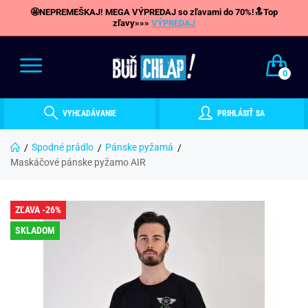
🤩NEPREMEŠKAJ! MEGA VÝPREDAJ so zľavami do 70%!🔝Top
zľavy»»»
VÝPREDAJ
0
VYHĽADÁVANIE
PRIHLÁSIŤ SA
Spodné prádlo
Pánske pyžamá
Maskáčové pánske pyžamo AIR
ZĽAVA -26%
SKLADOM