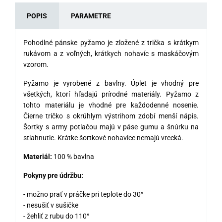
POPIS
PARAMETRE
Pohodlné pánske pyžamo je zložené z trička s krátkym
rukávom a z voľných, krátkych nohavíc s maskáčovým
vzorom.
Pyžamo je vyrobené z bavlny. Úplet je vhodný pre
všetkých, ktorí hľadajú prírodné materiály. Pyžamo z
tohto materiálu je vhodné pre každodenné nosenie.
Čierne tričko s okrúhlym výstrihom zdobí menší nápis.
Šortky s army potlačou majú v páse gumu a šnúrku na
stiahnutie. Krátke šortkové nohavice nemajú vrecká.
Materiál:
100 % bavlna
Pokyny pre údržbu:
- možno prať v práčke pri teplote do 30°
- nesušiť v sušičke
- žehliť z rubu do 110°