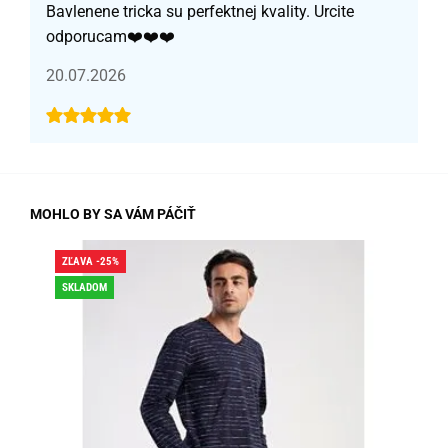
Bavlenene tricka su perfektnej kvality. Urcite
odporucam❤️❤️❤️
20.07.2026
MOHLO BY SA VÁM PÁČIŤ
ZĽAVA -25%
ZĽA
SKLADOM
SK