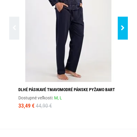
DLHÉ PÁSIKAVÉ TMAVOMODRÉ PÁNSKE PYŽAMO BART
TY
Dostupné veľkosti:
M,
L
Dos
33,49 €
44,90 €
28