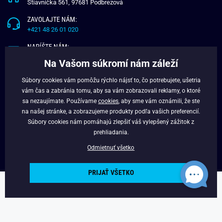
Štiavnička 561, 97681 Podbrezová
ZAVOLAJTE NÁM:
+421 48 26 01 020
NAPÍŠTE NÁM:
info@budchlap.sk
Na Vašom súkromí nám záleží
UŽITOČNÉ INFORMÁCIE
Súbory cookies vám pomôžu rýchlo nájsť to, čo potrebujete, ušetria
vám čas a zabránia tomu, aby sa vám zobrazovali reklamy, o ktoré
O NÁS
sa nezaujímate. Používame
cookies
, aby sme vám oznámili, že ste
VERNOSTNÝ PROGRAM
na našej stránke, a zobrazujeme produkty podľa vašich preferencií.
BLOG
Súbory cookies nám pomáhajú zlepšiť váš vylepšený zážitok z
FACEBOOK
prehliadania.
Odmietnuť všetko
PRIJAŤ VŠETKO
Copyright © 2025 - Budchlap.sk Všetky práva vyhradené. webdesign ©
litvanyi.sk
Powered by
Simplia.cz
.