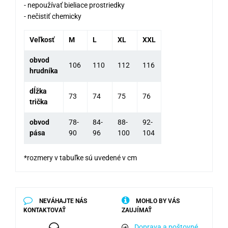
- nepoužívať bieliace prostriedky
- nečistiť chemicky
Veľkosť
M
L
XL
XXL
obvod
106
110
112
116
hrudníka
dĺžka
73
74
75
76
trička
obvod
78-
84-
88-
92-
pása
90
96
100
104
*rozmery v tabuľke sú uvedené v cm
NEVÁHAJTE NÁS
MOHLO BY VÁS
KONTAKTOVAŤ
ZAUJÍMAŤ
Doprava a poštovné