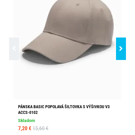
PÁNSKA BASIC POPOLAVÁ ŠILTOVKA S VÝŠIVKOU V3
JE
ACCS-0102
Sk
Skladom
13
7,20 €
15,60 €