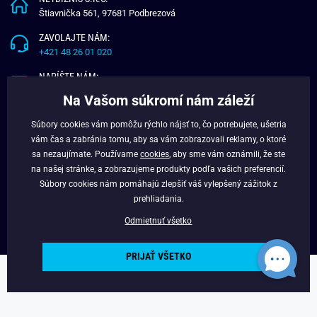
Štiavnička 561, 97681 Podbrezová
ZAVOLAJTE NÁM:
+421 48 26 01 020
NAPÍŠTE NÁM:
info@budchlap.sk
Na Vašom súkromí nám záleží
UŽITOČNÉ INFORMÁCIE
Súbory cookies vám pomôžu rýchlo nájsť to, čo potrebujete, ušetria
vám čas a zabránia tomu, aby sa vám zobrazovali reklamy, o ktoré
O NÁS
sa nezaujímate. Používame
cookies
, aby sme vám oznámili, že ste
VERNOSTNÝ PROGRAM
na našej stránke, a zobrazujeme produkty podľa vašich preferencií.
BLOG
Súbory cookies nám pomáhajú zlepšiť váš vylepšený zážitok z
FACEBOOK
prehliadania.
Odmietnuť všetko
PRIJAŤ VŠETKO
Copyright © 2025 - Budchlap.sk Všetky práva vyhradené. webdesign ©
litvanyi.sk
Powered by
Simplia.cz
.