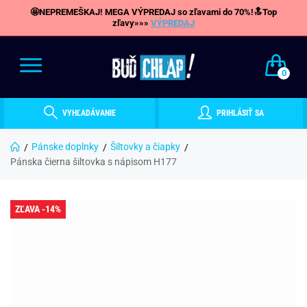
🤩NEPREMEŠKAJ! MEGA VÝPREDAJ so zľavami do 70%!🔝Top
zľavy»»»
VÝPREDAJ
0
VYHĽADÁVANIE
PRIHLÁSIŤ SA
Pánske doplnky
Šiltovky a čiapky
Pánska čierna šiltovka s nápisom H177
ZĽAVA -14%