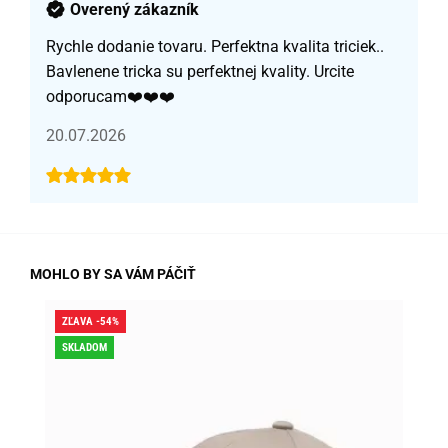
Overený zákazník
Rychle dodanie tovaru. Perfektna kvalita triciek..
Bavlenene tricka su perfektnej kvality. Urcite
odporucam❤️❤️❤️
20.07.2026
MOHLO BY SA VÁM PÁČIŤ
ZĽAVA -54%
ZĽA
SKLADOM
SK