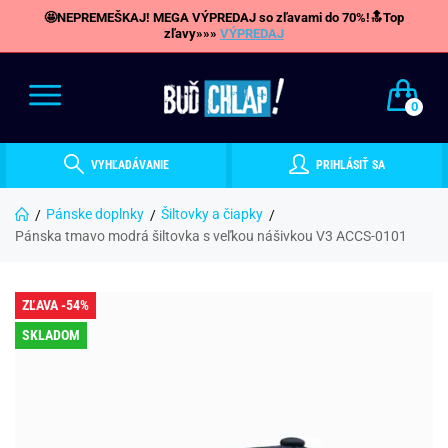
🤩NEPREMEŠKAJ! MEGA VÝPREDAJ so zľavami do 70%!🔝Top
zľavy»»»
VÝPREDAJ
0
VYHĽADÁVANIE
PRIHLÁSIŤ SA
Pánske doplnky
Šiltovky a čiapky
Pánska tmavo modrá šiltovka s veľkou nášivkou V3 ACCS-0101
ZĽAVA -54%
SKLADOM