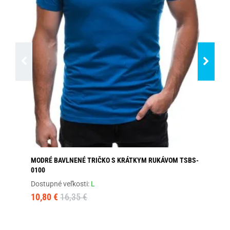
MODRÉ BAVLNENÉ TRIČKO S KRÁTKYM RUKÁVOM TSBS-
ŠE
0100
Dos
Dostupné veľkosti:
L
16
10,80 €
16,35 €