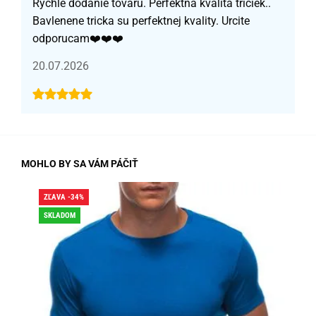
Rychle dodanie tovaru. Perfektna kvalita triciek..
Bavlenene tricka su perfektnej kvality. Urcite
odporucam❤️❤️❤️
20.07.2026
MOHLO BY SA VÁM PÁČIŤ
ZĽAVA -34%
ZĽA
SKLADOM