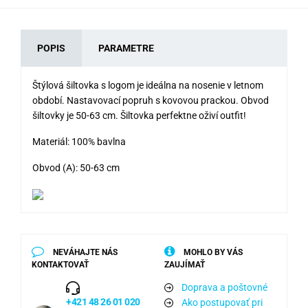
POPIS
PARAMETRE
Štýlová šiltovka s logom je ideálna na nosenie v letnom
období. Nastavovací popruh s kovovou prackou. Obvod
šiltovky je 50-63 cm. Šiltovka perfektne oživí outfit!
Materiál: 100% bavlna
Obvod (A): 50-63 cm
NEVÁHAJTE NÁS
MOHLO BY VÁS
KONTAKTOVAŤ
ZAUJÍMAŤ
Doprava a poštovné
+421 48 26 01 020
Ako postupovať pri