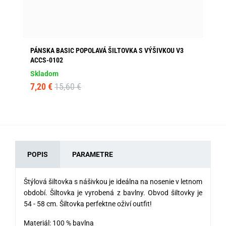
PÁNSKA BASIC POPOLAVÁ ŠILTOVKA S VÝŠIVKOU V3
JE
ACCS-0102
Sk
Skladom
13
7,20 €
15,60 €
POPIS
PARAMETRE
Štýlová šiltovka s nášivkou je ideálna na nosenie v letnom
období. Šiltovka je vyrobená z bavlny. Obvod šiltovky je
54 - 58 cm. Šiltovka perfektne oživí outfit!
Materiál: 100 % bavlna