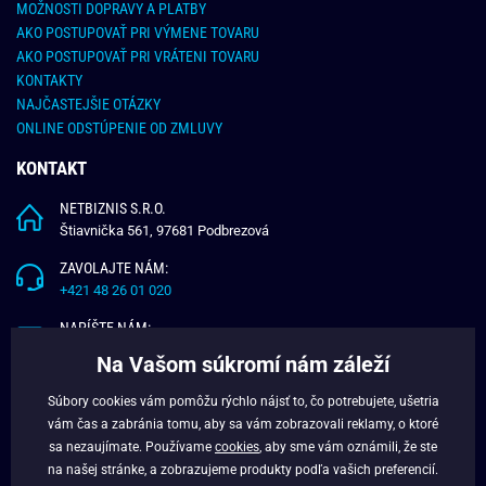
MOŽNOSTI DOPRAVY A PLATBY
AKO POSTUPOVAŤ PRI VÝMENE TOVARU
AKO POSTUPOVAŤ PRI VRÁTENI TOVARU
KONTAKTY
NAJČASTEJŠIE OTÁZKY
ONLINE ODSTÚPENIE OD ZMLUVY
KONTAKT
NETBIZNIS S.R.O.
Štiavnička 561, 97681 Podbrezová
ZAVOLAJTE NÁM:
+421 48 26 01 020
NAPÍŠTE NÁM:
info@budchlap.sk
Na Vašom súkromí nám záleží
UŽITOČNÉ INFORMÁCIE
Súbory cookies vám pomôžu rýchlo nájsť to, čo potrebujete, ušetria
vám čas a zabránia tomu, aby sa vám zobrazovali reklamy, o ktoré
O NÁS
sa nezaujímate. Používame
cookies
, aby sme vám oznámili, že ste
VERNOSTNÝ PROGRAM
na našej stránke, a zobrazujeme produkty podľa vašich preferencií.
BLOG