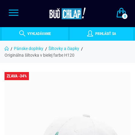
0
VYHĽADÁVANIE
PRIHLÁSIŤ SA
Pánske doplnky
Šiltovky a čiapky
Originálna šiltovka v bielej farbe H120
ZĽAVA -34%