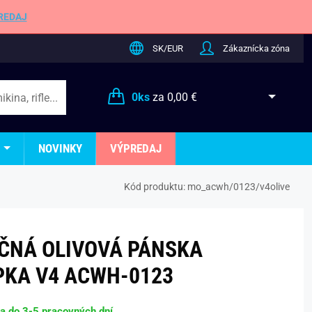
REDAJ
SK/EUR
Zákaznícka zóna
0
ks
za
0,00 €
NOVINKY
VÝPREDAJ
Kód produktu:
mo_acwh/0123/v4olive
ČNÁ OLIVOVÁ PÁNSKA
PKA V4 ACWH-0123
ba do 3-5 pracovných dní