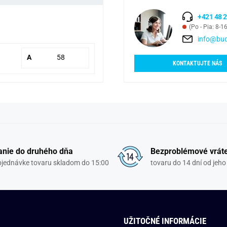
+421 48 2
(Po - Pia: 8-1
info@bud
A
58
KONTAKTUJTE NÁS
nie do druhého dňa
Bezproblémové vrát
objednávke tovaru skladom do 15:00
tovaru do 14 dní od jeho
UŽITOČNÉ INFORMÁCIE