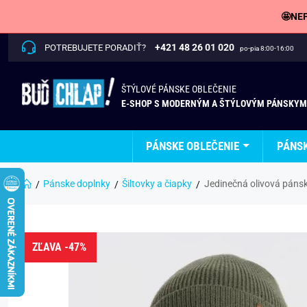
🤩NEP
+421 48 26 01 020
POTREBUJETE PORADIŤ?
po-pia 8:00-16:00
ŠTÝLOVÉ PÁNSKE OBLEČENIE
E-SHOP S MODERNÝM A ŠTÝLOVÝM PÁNSKYM
PÁNSKE OBLEČENIE
PÁNS
Pánske doplnky
Šiltovky a čiapky
Jedinečná olivová pán
ZĽAVA -47%