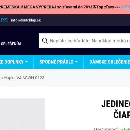
REMEŠKAJ! MEGA VÝPREDAJ so zľavami do 70%!🔝Top zľavy»»»
VÝP
info@budchlap.sk
 OBLEČENÍM
KE DOPLNKY
SPODNÉ PRÁDLO
DÁMSKE OBLEČENIE
ska čiapka V4 ACWH-0123
JEDINE
ČIA
Dostupnosť
:
u te