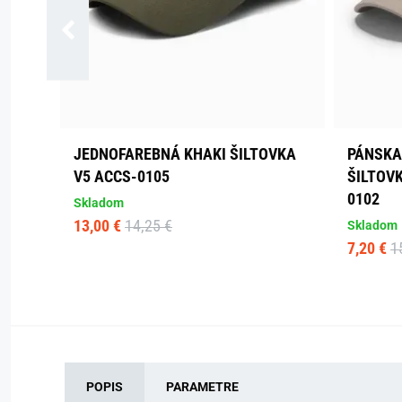
JEDNOFAREBNÁ KHAKI ŠILTOVKA
PÁNSKA
V5 ACCS-0105
ŠILTOVK
0102
Skladom
13,00 €
14,25 €
Skladom
7,20 €
1
POPIS
PARAMETRE