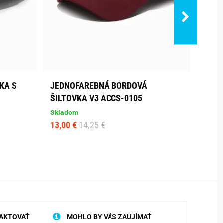
KA S
JEDNOFAREBNÁ BORDOVÁ
JEDN
ŠILTOVKA V3 ACCS-0105
ŠILT
Skladom
Sklad
13,00 €
14,25 €
13,10
AKTOVAŤ
MOHLO BY VÁS ZAUJÍMAŤ