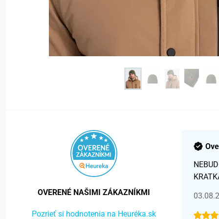
Ove
NEBUD
KRATK
OVERENÉ NAŠIMI ZÁKAZNÍKMI
03.08.
Pozrieť si hodnotenia na Heuréka.sk