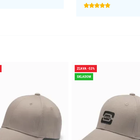
ZĽAVA -53%
SKLADOM