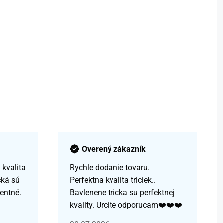
Overený zákazník
kvalita
Rychle dodanie tovaru.
čká sú
Perfektna kvalita triciek..
centné.
Bavlenene tricka su perfektnej
kvality. Urcite odporucam❤️❤️❤️