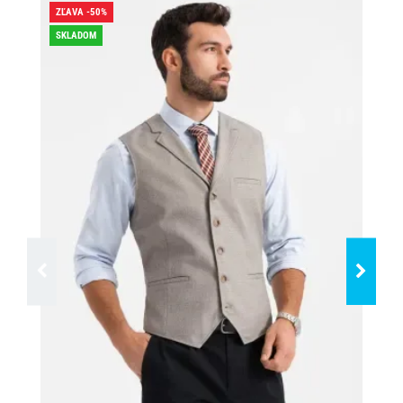
ZĽAVA -50%
ZĽA
SKLADOM
SK