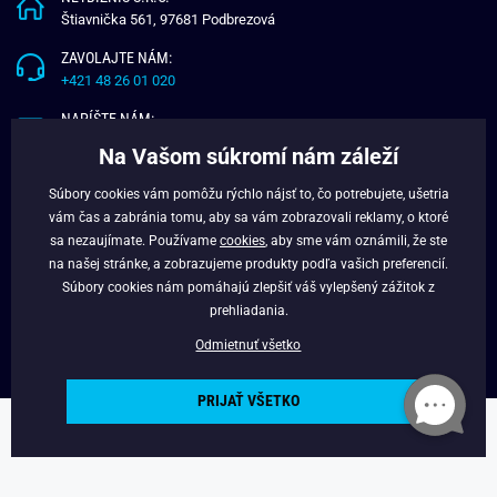
Štiavnička 561, 97681 Podbrezová
ZAVOLAJTE NÁM:
+421 48 26 01 020
NAPÍŠTE NÁM:
info@budchlap.sk
Na Vašom súkromí nám záleží
UŽITOČNÉ INFORMÁCIE
Súbory cookies vám pomôžu rýchlo nájsť to, čo potrebujete, ušetria
vám čas a zabránia tomu, aby sa vám zobrazovali reklamy, o ktoré
O NÁS
sa nezaujímate. Používame
cookies
, aby sme vám oznámili, že ste
VERNOSTNÝ PROGRAM
na našej stránke, a zobrazujeme produkty podľa vašich preferencií.
BLOG
Súbory cookies nám pomáhajú zlepšiť váš vylepšený zážitok z
FACEBOOK
prehliadania.
Odmietnuť všetko
PRIJAŤ VŠETKO
Copyright © 2025 - Budchlap.sk Všetky práva vyhradené. webdesign ©
litvanyi.sk
Powered by
Simplia.cz
.