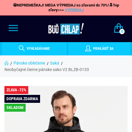
🤩NEPREMEŠKAJ! MEGA VÝPREDAJ so zľavami do 70%!🔝Top
zľavy»»»
VÝPREDAJ
0
VYHĽADÁVANIE
PRIHLÁSIŤ SA
Pánske oblečenie
Saká
Neobyčajné čierne pánske sako V2 BLZB-0133
ZĽAVA -72%
DOPRAVA ZDARMA
SKLADOM