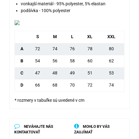
vonkajší materiál - 95% polyester, 5% elastan
podšívka - 100% polyester
S
M
L
XL
XXL
A
72
74
76
78
80
B
54
56
58
60
62
C
47
48
49
51
53
D
66
68
70
72
74
* rozmery v tabuľke sú uvedené v cm
NEVÁHAJTE NÁS
MOHLO BY VÁS
KONTAKTOVAŤ
ZAUJÍMAŤ