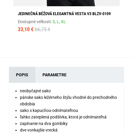
JEDINEČNÁ BÉŽOVÁ ELEGANTNÁ VESTA V3 BLZV-0109
TR
01
Dostupné veľkosti:
S,
L,
XL
Dos
33,10 €
66,75 €
34
POPIS
PARAMETRE
neobyčajné sako
pánske sako ležérneho štýlu vhodné do prechodného
obdobia
sako s kapucňou-odnímateľnou
ľahko zateplená podšívka, ktorá je odnímateľná
zapínanie na dva gombíky
dve vonkajšie vrecká