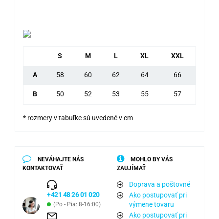
S
M
L
XL
XXL
A
58
60
62
64
66
B
50
52
53
55
57
* rozmery v tabuľke sú uvedené v cm
NEVÁHAJTE NÁS
MOHLO BY VÁS
KONTAKTOVAŤ
ZAUJÍMAŤ
Doprava a poštovné
+421 48 26 01 020
Ako postupovať pri
výmene tovaru
(Po - Pia: 8-16:00)
Ako postupovať pri