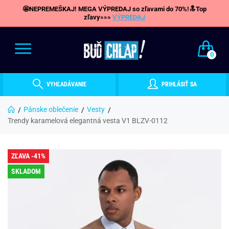
🤩NEPREMEŠKAJ! MEGA VÝPREDAJ so zľavami do 70%!🔝Top
zľavy»»»
VÝPREDAJ
0
VYHĽADÁVANIE
PRIHLÁSIŤ SA
Pánske oblečenie
Vesty
Trendy karamelová elegantná vesta V1 BLZV-0112
ZĽAVA -41%
SKLADOM