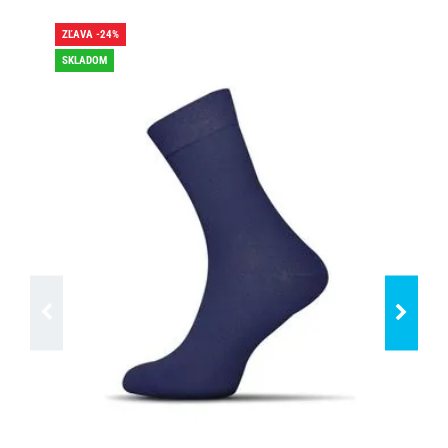
ZĽAVA -24%
ZĽA
SKLADOM
SK