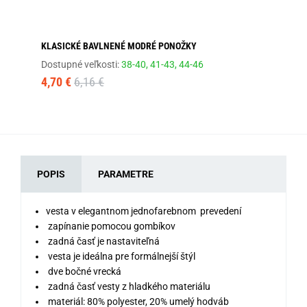
KLASICKÉ BAVLNENÉ MODRÉ PONOŽKY
JE
Dostupné veľkosti:
38-40,
41-43,
44-46
Dos
4,70 €
6,16 €
33
POPIS
PARAMETRE
vesta v elegantnom jednofarebnom prevedení
zapínanie pomocou gombíkov
zadná časť je nastaviteľná
vesta je ideálna pre formálnejší štýl
dve bočné vrecká
zadná časť vesty z hladkého materiálu
materiál: 80% polyester, 20% umelý hodváb