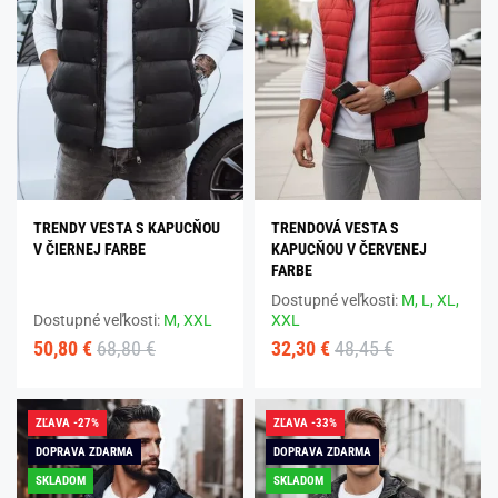
TRENDY VESTA S KAPUCŇOU
TRENDOVÁ VESTA S
V ČIERNEJ FARBE
KAPUCŇOU V ČERVENEJ
FARBE
Dostupné veľkosti:
M,
L,
XL,
Dostupné veľkosti:
M,
XXL
XXL
50,80 €
68,80 €
32,30 €
48,45 €
ZĽAVA -27%
ZĽAVA -33%
DOPRAVA ZDARMA
DOPRAVA ZDARMA
SKLADOM
SKLADOM