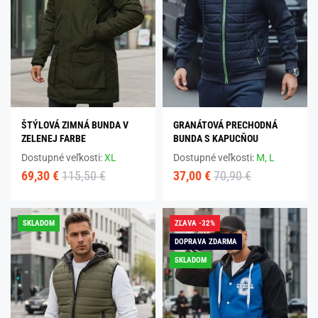
ŠTÝLOVÁ ZIMNÁ BUNDA V
GRANÁTOVÁ PRECHODNÁ
ZELENEJ FARBE
BUNDA S KAPUCŇOU
Dostupné veľkosti:
XL
Dostupné veľkosti:
M,
L
69,30 €
115,50 €
37,00 €
70,90 €
SKLADOM
ZĽAVA -32%
DOPRAVA ZDARMA
SKLADOM