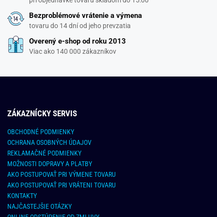
Bezproblémové vrátenie a výmena
tovaru do 14 dní od jeho prevzatia
Overený e-shop od roku 2013
Viac ako 140 000 zákazníkov
ZÁKAZNÍCKY SERVIS
OBCHODNÉ PODMIENKY
OCHRANA OSOBNÝCH ÚDAJOV
REKLAMAČNÉ PODMIENKY
MOŽNOSTI DOPRAVY A PLATBY
AKO POSTUPOVAŤ PRI VÝMENE TOVARU
AKO POSTUPOVAŤ PRI VRÁTENI TOVARU
KONTAKTY
NAJČASTEJŠIE OTÁZKY
ONLINE ODSTÚPENIE OD ZMLUVY