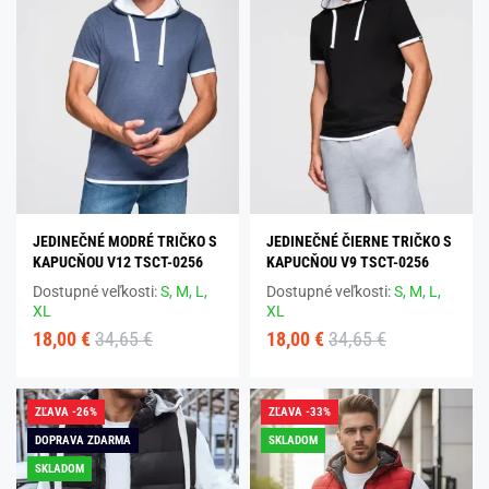
JEDINEČNÉ MODRÉ TRIČKO S
JEDINEČNÉ ČIERNE TRIČKO S
KAPUCŇOU V12 TSCT-0256
KAPUCŇOU V9 TSCT-0256
Dostupné veľkosti:
S,
M,
L,
Dostupné veľkosti:
S,
M,
L,
XL
XL
18,00 €
34,65 €
18,00 €
34,65 €
ZĽAVA -26%
ZĽAVA -33%
DOPRAVA ZDARMA
SKLADOM
SKLADOM