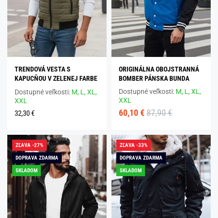
TRENDOVÁ VESTA S
ORIGINÁLNA OBOJSTRANNÁ
KAPUCŇOU V ZELENEJ FARBE
BOMBER PÁNSKA BUNDA
Dostupné veľkosti:
M,
L,
XL,
Dostupné veľkosti:
M,
L,
XL,
XXL
XXL
60,10 €
87,90 €
32,30 €
ZĽAVA -27%
ZĽAVA -33%
DOPRAVA ZDARMA
DOPRAVA ZDARMA
SKLADOM
SKLADOM