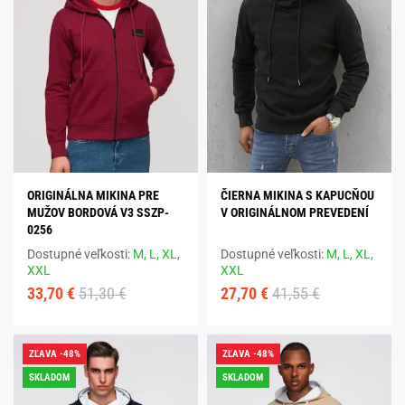
ORIGINÁLNA MIKINA PRE
ČIERNA MIKINA S KAPUCŇOU
MUŽOV BORDOVÁ V3 SSZP-
V ORIGINÁLNOM PREVEDENÍ
0256
Dostupné veľkosti:
M,
L,
XL,
Dostupné veľkosti:
M,
L,
XL,
XXL
XXL
33,70 €
51,30 €
27,70 €
41,55 €
ZĽAVA -48%
ZĽAVA -48%
SKLADOM
SKLADOM