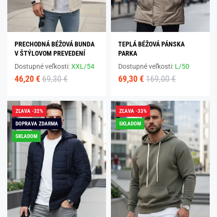
PRECHODNÁ BÉŽOVÁ BUNDA
TEPLÁ BÉŽOVÁ PÁNSKA
V ŠTÝLOVOM PREVEDENÍ
PARKA
Dostupné veľkosti:
XXL/54
Dostupné veľkosti:
L/50
46,20 €
69,30 €
69,30 €
169,00 €
ZĽAVA -32%
ZĽAVA -33%
DOPRAVA ZDARMA
SKLADOM
SKLADOM