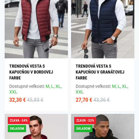
TRENDOVÁ VESTA S
TRENDOVÁ VESTA S
KAPUCŇOU V BORDOVEJ
KAPUCŇOU V GRANÁTOVEJ
FARBE
FARBE
Dostupné veľkosti:
M,
L,
XL,
Dostupné veľkosti:
M,
L,
XL,
XXL
XXL
32,30 €
45,83 €
27,70 €
43,36 €
ZĽAVA -34%
ZĽAVA -33%
SKLADOM
SKLADOM