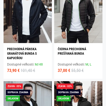
PRECHODNÁ PÁNSKA
ČIERNA PRECHODNÁ
GRANÁTOVÁ BUNDA S
PREŠÍVANÁ BUNDA
KAPUCŇOU
Dostupné veľkosti:
M/48
Dostupné veľkosti:
M,
L
73,90 €
101,40 €
37,00 €
55,50 €
ZĽAVA -35%
ZĽAVA -32%
DOPRAVA ZDARMA
DOPRAVA ZDARMA
SKLADOM
SKLADOM