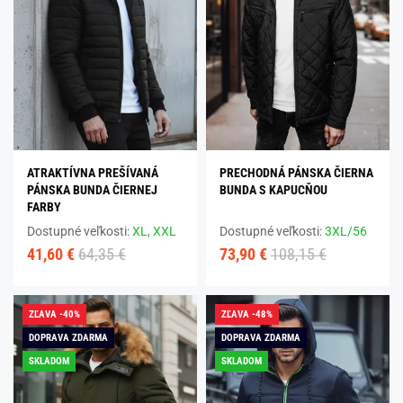
ATRAKTÍVNA PREŠÍVANÁ
PRECHODNÁ PÁNSKA ČIERNA
PÁNSKA BUNDA ČIERNEJ
BUNDA S KAPUCŇOU
FARBY
Dostupné veľkosti:
XL,
XXL
Dostupné veľkosti:
3XL/56
41,60 €
64,35 €
73,90 €
108,15 €
ZĽAVA -40%
ZĽAVA -48%
DOPRAVA ZDARMA
DOPRAVA ZDARMA
SKLADOM
SKLADOM