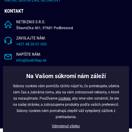
KONTAKT
NETBIZNIS S.R.O.
Štiavnička 561, 97681 Podbrezová
ZAVOLAJTE NÁM:
+421 48 26 01 020
NAPÍŠTE NÁM:
info@budchlap.sk
UŽITOČNÉ INFORMÁCIE
Na Vašom súkromí nám záleží
O NÁS
Súbory cookies vám pomôžu rýchlo nájsť to, čo potrebujete, ušetria
VERNOSTNÝ PROGRAM
vám čas a zabránia tomu, aby sa vám zobrazovali reklamy, o ktoré
BLOG
sa nezaujímate. Používame
cookies
, aby sme vám oznámili, že ste
na našej stránke, a zobrazujeme produkty podľa vašich preferencií.
FACEBOOK
Súbory cookies nám pomáhajú zlepšiť váš vylepšený zážitok z
prehliadania.
Odmietnuť všetko