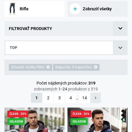
Rifle
Zobraziť všetky
FILTROVAŤ PRODUKTY
TOP
Zmazať všetky filtre
Kapucňa: S kapucňou
Počet nájdených produktov:
319
zobrazených
1-24
produktov z 319
1
2
3
4
…
14
ZĽAVA -30%
ZĽAVA -36%
SKLADOM
SKLADOM