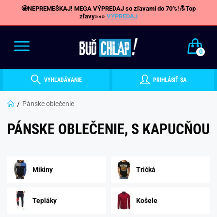
🤩NEPREMEŠKAJ! MEGA VÝPREDAJ so zľavami do 70%!🔝Top
zľavy»»»
VÝPREDAJ
0
VYHĽADÁVANIE
PRIHLÁSIŤ SA
Pánske oblečenie
PÁNSKE OBLEČENIE, S KAPUCŇOU
Mikiny
Tričká
Tepláky
Košele