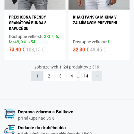
PRECHODNÁ TRENDY
KHAKI PÁNSKA MIKINA V
GRANÁTOVÁ BUNDA S
ZAUJÍMAVOM PREVEDENÍ
KAPUCŇOU
Dostupné veľkosti:
3XL/56,
M/48,
XXL/54
Dostupné veľkosti:
L
73,90 €
108,15 €
32,30 €
48,45 €
zobrazených
1-24
produktov z 319
1
2
3
4
…
14
Doprava zdarma s Balíkovo
pri nákupe nad 35 €
Dodanie do druhého dňa
pri objednávke tovaru skladom do 15:00