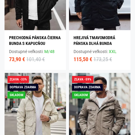
PRECHODNÁ PÁNSKA ČIERNA
HREJIVÁ TMAVOMODRÁ
BUNDA S KAPUCŇOU
PÁNSKA DLHÁ BUNDA
Dostupné veľkosti:
M/48
Dostupné veľkosti:
XXL
73,90 €
101,40 €
115,50 €
173,25 €
ZĽAVA -33%
ZĽAVA -59%
DOPRAVA ZDARMA
DOPRAVA ZDARMA
SKLADOM
SKLADOM