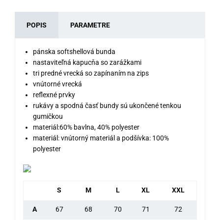
POPIS
PARAMETRE
pánska softshellová bunda
nastaviteľná kapucňa so zarážkami
tri predné vrecká so zapínaním na zips
vnútorné vrecká
reflexné prvky
rukávy a spodná časť bundy sú ukončené tenkou
gumičkou
materiál:60% bavlna, 40% polyester
materiál: vnútorný materiál a podšívka: 100%
polyester
S
M
L
XL
XXL
A
67
68
70
71
72