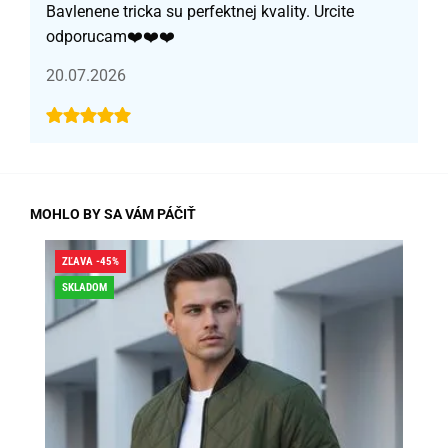
Bavlenene tricka su perfektnej kvality. Urcite
odporucam❤️❤️❤️
20.07.2026
MOHLO BY SA VÁM PÁČIŤ
ZĽAVA -45%
ZĽA
SKLADOM
DO
SK