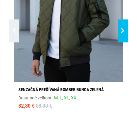
SENZAČNÁ PREŠÍVANÁ BOMBER BUNDA ZELENÁ
MÓ
Dostupné veľkosti:
M,
L,
XL,
XXL
Dos
32,30 €
58,30 €
37