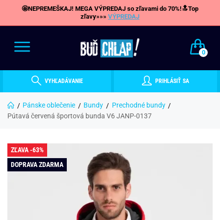
🤩NEPREMEŠKAJ! MEGA VÝPREDAJ so zľavami do 70%!🔝Top
zľavy»»»
VÝPREDAJ
0
VYHĽADÁVANIE
PRIHLÁSIŤ SA
Pánske oblečenie
Bundy
Prechodné bundy
Pútavá červená športová bunda V6 JANP-0137
ZĽAVA -63%
DOPRAVA ZDARMA