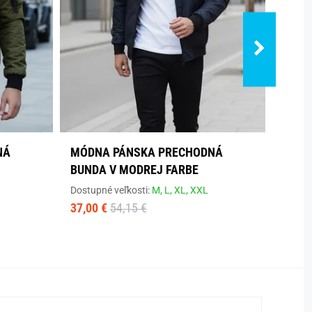
NÁ
MÓDNA PÁNSKA PRECHODNÁ
PREC
BUNDA V MODREJ FARBE
BUND
Dostupné veľkosti:
M,
L,
XL,
XXL
Dostup
37,00 €
54,15 €
73,90