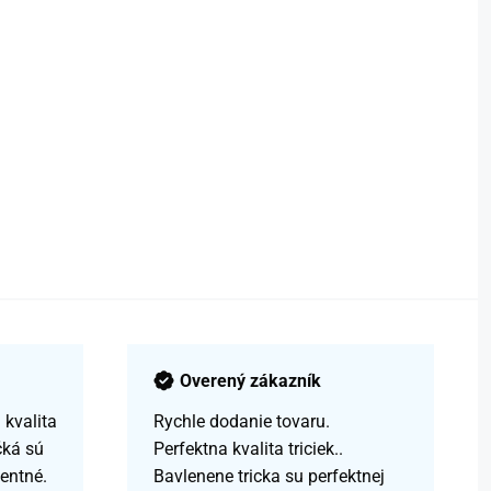
Overený zákazník
kvalita
Rychle dodanie tovaru.
čká sú
Perfektna kvalita triciek..
centné.
Bavlenene tricka su perfektnej