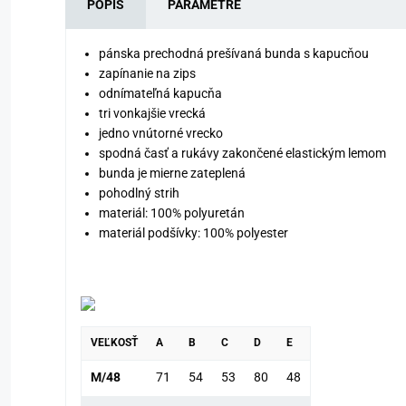
POPIS
PARAMETRE
pánska prechodná prešívaná bunda s kapucňou
zapínanie na zips
odnímateľná kapucňa
tri vonkajšie vrecká
jedno vnútorné vrecko
spodná časť a rukávy zakončené elastickým lemom
bunda je mierne zateplená
pohodlný strih
materiál: 100% polyuretán
materiál podšívky: 100% polyester
VEĽKOSŤ
A
B
C
D
E
M/48
71
54
53
80
48