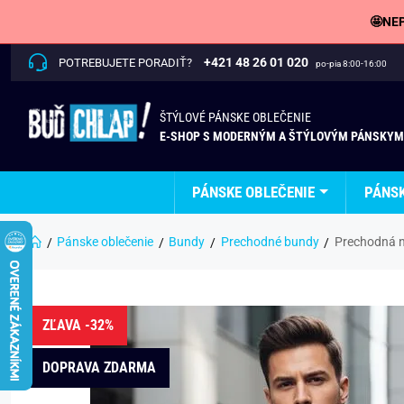
🤩NEP
+421 48 26 01 020
POTREBUJETE PORADIŤ?
po-pia 8:00-16:00
ŠTÝLOVÉ PÁNSKE OBLEČENIE
E-SHOP S MODERNÝM A ŠTÝLOVÝM PÁNSKYM
PÁNSKE OBLEČENIE
PÁNS
Pánske oblečenie
Bundy
Prechodné bundy
Prechodná 
ZĽAVA -32%
DOPRAVA ZDARMA