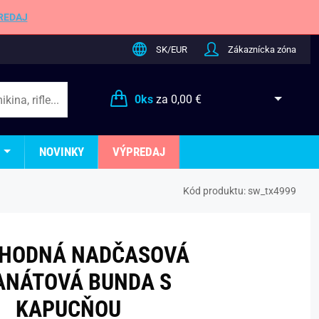
REDAJ
SK/EUR
Zákaznícka zóna
0
ks
za
0,00 €
NOVINKY
VÝPREDAJ
Kód produktu:
sw_tx4999
HODNÁ NADČASOVÁ
ANÁTOVÁ BUNDA S
KAPUCŇOU