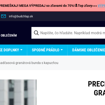
REMEŠKAJ! MEGA VÝPREDAJ so zľavami do 70%!🔝Top zľavy»»»
VÝP
info@budchlap.sk
 OBLEČENÍM
KE DOPLNKY
SPODNÉ PRÁDLO
DÁMSKE OBLEČENIE
nadčasová granátová bunda s kapucňou
PREC
GR