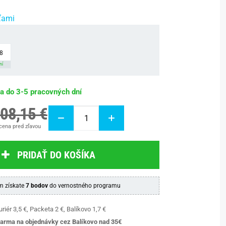
ťami
8
ní
ba do 3-5 pracovných dní
08,15 €
cena pred zľavou
PRIDAŤ DO KOŠÍKA
 získate
7 bodov
do vernostného programu
riér 3,5 €, Packeta 2 €, Balíkovo 1,7 €
arma na objednávky cez Balíkovo nad 35€