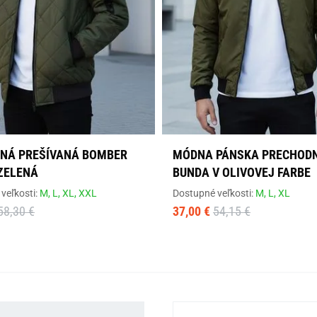
NÁ PREŠÍVANÁ BOMBER
MÓDNA PÁNSKA PRECHOD
ZELENÁ
BUNDA V OLIVOVEJ FARBE
veľkosti:
M,
L,
XL,
XXL
Dostupné veľkosti:
M,
L,
XL
58,30 €
37,00 €
54,15 €