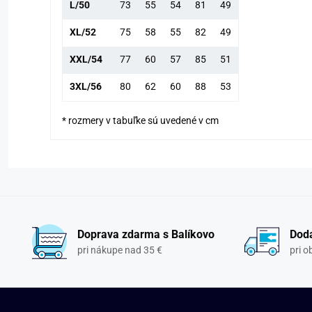
L/50
73
55
54
81
49
XL/52
75
58
55
82
49
XXL/54
77
60
57
85
51
3XL/56
80
62
60
88
53
* rozmery v tabuľke sú uvedené v cm
Doprava zdarma s Balíkovo
Doda
pri nákupe nad 35 €
pri 