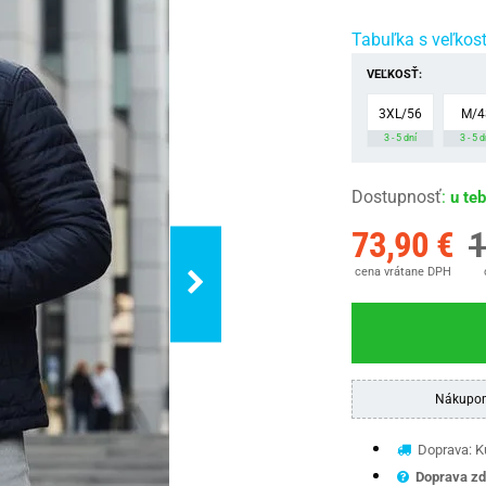
Tabuľka s veľkos
VEĽKOSŤ:
3XL/56
M/4
3 - 5 dní
3 - 5 d
Dostupnosť
:
u te
73,90 €
1
cena vrátane DPH
Nákupom
Doprava: Ku
Doprava zd