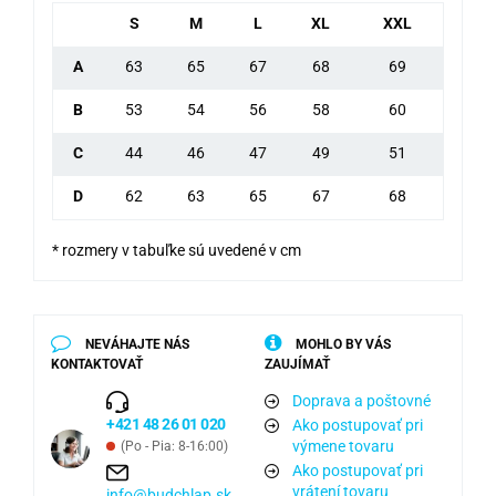
S
M
L
XL
XXL
A
63
65
67
68
69
B
53
54
56
58
60
C
44
46
47
49
51
D
62
63
65
67
68
* rozmery v tabuľke sú uvedené v cm
NEVÁHAJTE NÁS
MOHLO BY VÁS
KONTAKTOVAŤ
ZAUJÍMAŤ
Doprava a poštovné
+421 48 26 01 020
Ako postupovať pri
výmene tovaru
(Po - Pia: 8-16:00)
Ako postupovať pri
vrátení tovaru
info@budchlap.sk