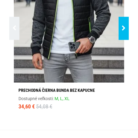
PRECHODNÁ ČIERNA BUNDA BEZ KAPUCNE
SE
Dostupné veľkosti:
M,
L,
XL
Dos
34,60 €
54,08 €
32