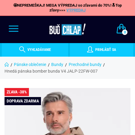
🤩NEPREMEŠKAJ! MEGA VÝPREDAJ so zľavami do 70%!🔝Top
zľavy»»»
VÝPREDAJ
0
VYHĽADÁVANIE
PRIHLÁSIŤ SA
Pánske oblečenie
Bundy
Prechodné bundy
Hnedá pánska bomber bunda V4 JALP-22FW-007
ZĽAVA -38%
DOPRAVA ZDARMA