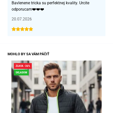
Bavlenene tricka su perfektnej kvality. Urcite
odporucam❤️❤️❤️
20.07.2026
MOHLO BY SA VÁM PÁČIŤ
ZĽAVA -36%
ZĽA
SKLADOM
SK