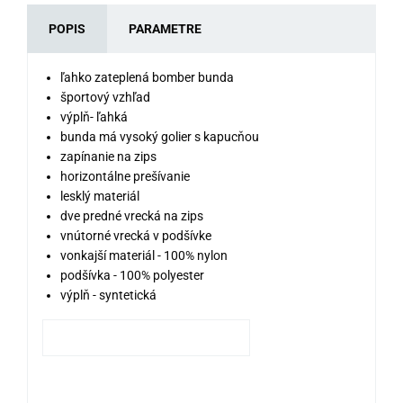
POPIS
PARAMETRE
ľahko zateplená bomber bunda
športový vzhľad
výplň- ľahká
bunda má vysoký golier s kapucňou
zapínanie na zips
horizontálne prešívanie
lesklý materiál
dve predné vrecká na zips
vnútorné vrecká v podšívke
vonkajší materiál - 100% nylon
podšívka - 100% polyester
výplň - syntetická