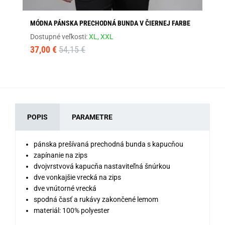
MÓDNA PÁNSKA PRECHODNÁ BUNDA V ČIERNEJ FARBE
SE
Dostupné veľkosti:
XL,
XXL
Dos
37,00 €
54,15 €
32
POPIS
PARAMETRE
pánska prešívaná prechodná bunda s kapucňou
zapínanie na zips
dvojvrstvová kapucňa nastaviteľná šnúrkou
dve vonkajšie vrecká na zips
dve vnútorné vrecká
spodná časť a rukávy zakončené lemom
materiál: 100% polyester