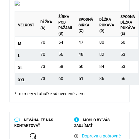
ŠÍRKA
SPODNÁ
SPODNÁ
DĹŽKA
DĹŽKA
POD
DĹŽKA
VEĽKOSŤ
ŠÍRKA
RUKÁVA
(A)
PAŽAMI
RUKÁVA
(C)
(D)
(B)
(E)
70
54
47
80
50
M
70
56
48
82
53
L
73
58
50
84
53
XL
73
60
51
86
56
XXL
* rozmery v tabuľke sú uvedené v cm
NEVÁHAJTE NÁS
MOHLO BY VÁS
KONTAKTOVAŤ
ZAUJÍMAŤ
Doprava a poštovné