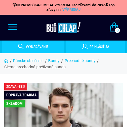
🤩NEPREMEŠKAJ! MEGA VÝPREDAJ so zľavami do 70%!🔝Top
zľavy»»»
VÝPREDAJ
0
VYHĽADÁVANIE
PRIHLÁSIŤ SA
Pánske oblečenie
Bundy
Prechodné bundy
Čierna prechodná prešívaná bunda
ZĽAVA -33%
DOPRAVA ZDARMA
SKLADOM