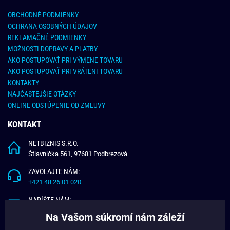
OBCHODNÉ PODMIENKY
OCHRANA OSOBNÝCH ÚDAJOV
REKLAMAČNÉ PODMIENKY
MOŽNOSTI DOPRAVY A PLATBY
AKO POSTUPOVAŤ PRI VÝMENE TOVARU
AKO POSTUPOVAŤ PRI VRÁTENI TOVARU
KONTAKTY
NAJČASTEJŠIE OTÁZKY
ONLINE ODSTÚPENIE OD ZMLUVY
KONTAKT
NETBIZNIS S.R.O.
Štiavnička 561, 97681 Podbrezová
ZAVOLAJTE NÁM:
+421 48 26 01 020
NAPÍŠTE NÁM:
info@budchlap.sk
Na Vašom súkromí nám záleží
UŽITOČNÉ INFORMÁCIE