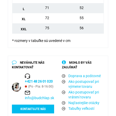
71
52
L
72
55
XL
75
56
XXL
* rozmery v tabuľke sú uvedené v cm
NEVÁHAJTE NÁS
MOHLO BY VÁS
KONTAKTOVAŤ
ZAUJÍMAŤ
Doprava a poštovné
+421 48 26 01 020
Ako postupovať pri
výmene tovaru
(Po - Pia: 8-16:00)
Ako postupovať pri
vrátení tovaru
info@budchlap.sk
Najčastejšie otázky
Tabuľky veľkostí
KONTAKTUJTE NÁS