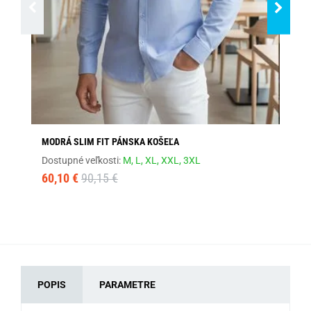
MODRÁ SLIM FIT PÁNSKA KOŠEĽA
AN
Dostupné veľkosti:
M,
L,
XL,
XXL,
3XL
Dos
60,10 €
90,15 €
17
POPIS
PARAMETRE