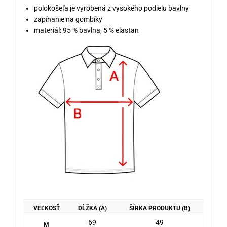
polokošeľa je vyrobená z vysokého podielu bavlny
zapínanie na gombíky
materiál: 95 % bavlna, 5 % elastan
VEĽKOSŤ
DĹŽKA (A)
ŠÍRKA PRODUKTU (B)
69
49
M