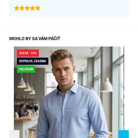
MOHLO BY SA VÁM PÁČIŤ
ZĽAVA -33%
ZĽA
DOPRAVA ZDARMA
SK
SKLADOM