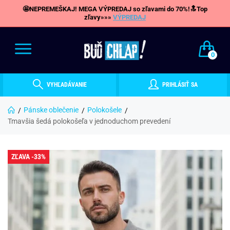
🤩NEPREMEŠKAJ! MEGA VÝPREDAJ so zľavami do 70%!🔝Top
zľavy»»»
VÝPREDAJ
0
VYHĽADÁVANIE
PRIHLÁSIŤ SA
Pánske oblečenie
Polokošele
Tmavšia šedá polokošeľa v jednoduchom prevedení
ZĽAVA -33%