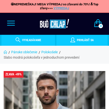
🤩NEPREMEŠKAJ! MEGA VÝPREDAJ so zľavami do 70%!🔝Top
zľavy»»»
VÝPREDAJ
0
VYHĽADÁVANIE
PRIHLÁSIŤ SA
Pánske oblečenie
Polokošele
Slabo modrá polokošeľa v jednoduchom prevedení
ZĽAVA -49%