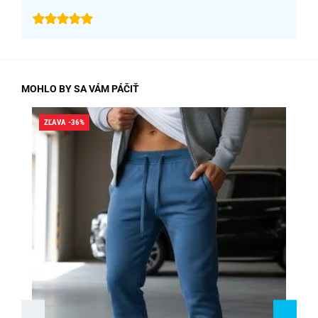
MOHLO BY SA VÁM PÁČIŤ
ZĽAVA -36%
ZĽA
SK