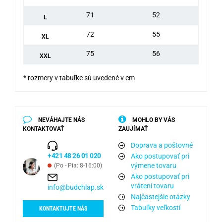
71
52
L
72
55
XL
75
56
XXL
* rozmery v tabuľke sú uvedené v cm
NEVÁHAJTE NÁS
MOHLO BY VÁS
KONTAKTOVAŤ
ZAUJÍMAŤ
Doprava a poštovné
+421 48 26 01 020
Ako postupovať pri
výmene tovaru
(Po - Pia: 8-16:00)
Ako postupovať pri
vrátení tovaru
info@budchlap.sk
Najčastejšie otázky
Tabuľky veľkostí
KONTAKTUJTE NÁS