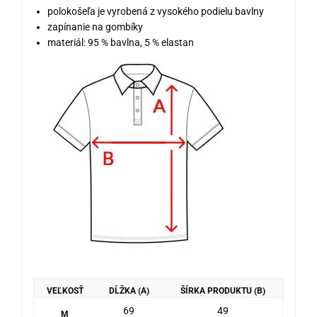
polokošeľa je vyrobená z vysokého podielu bavlny
zapínanie na gombíky
materiál: 95 % bavlna, 5 % elastan
VEĽKOSŤ
DĹŽKA (A)
ŠÍRKA PRODUKTU (B)
69
49
M