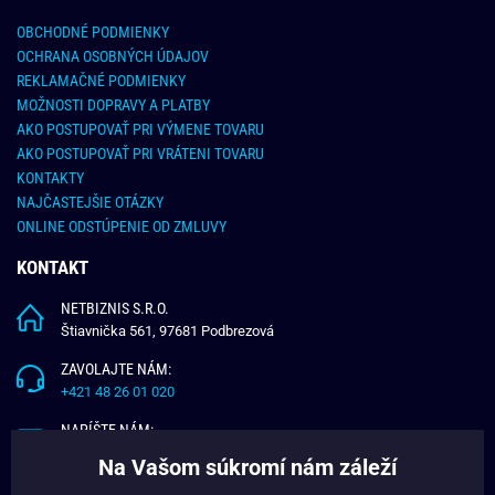
OBCHODNÉ PODMIENKY
OCHRANA OSOBNÝCH ÚDAJOV
REKLAMAČNÉ PODMIENKY
MOŽNOSTI DOPRAVY A PLATBY
AKO POSTUPOVAŤ PRI VÝMENE TOVARU
AKO POSTUPOVAŤ PRI VRÁTENI TOVARU
KONTAKTY
NAJČASTEJŠIE OTÁZKY
ONLINE ODSTÚPENIE OD ZMLUVY
KONTAKT
NETBIZNIS S.R.O.
Štiavnička 561, 97681 Podbrezová
ZAVOLAJTE NÁM:
+421 48 26 01 020
NAPÍŠTE NÁM:
info@budchlap.sk
Na Vašom súkromí nám záleží
UŽITOČNÉ INFORMÁCIE