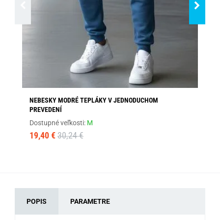
NEBESKY MODRÉ TEPLÁKY V JEDNODUCHOM
PÁ
PREVEDENÍ
Dos
Dostupné veľkosti:
M
32
19,40 €
30,24 €
POPIS
PARAMETRE