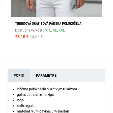
TRENDOVÁ GRAFITOVÁ PÁNSKA POLOKOŠEĽA
JE
Dostupné veľkosti:
M,
L,
XL,
XXL
Dos
23,10 €
34,65 €
23
POPIS
PARAMETRE
ležérna polokošeľa s krátkym rukávom
golier, zapínanie na zips
logo
strih regular
materiál: 95 % bavlna, 5 % elastan