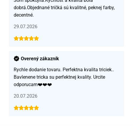
Som spokojná.Rýchlosť a kvalita bola
dobrá.Objednané tričká sú kvalitné, peknej farby,
decentné.
29.07.2026
Overený zákazník
Rychle dodanie tovaru. Perfektna kvalita triciek..
Bavlenene tricka su perfektnej kvality. Urcite
odporucam❤️❤️❤️
20.07.2026