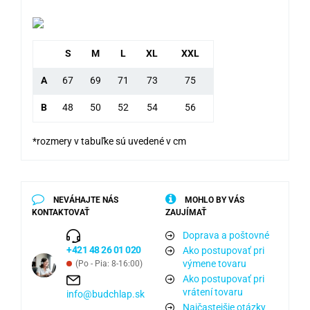
S
M
L
XL
XXL
A
67
69
71
73
75
B
48
50
52
54
56
*rozmery v tabuľke sú uvedené v cm
NEVÁHAJTE NÁS
MOHLO BY VÁS
KONTAKTOVAŤ
ZAUJÍMAŤ
Doprava a poštovné
+421 48 26 01 020
Ako postupovať pri
výmene tovaru
(Po - Pia: 8-16:00)
Ako postupovať pri
vrátení tovaru
info@budchlap.sk
Najčastejšie otázky