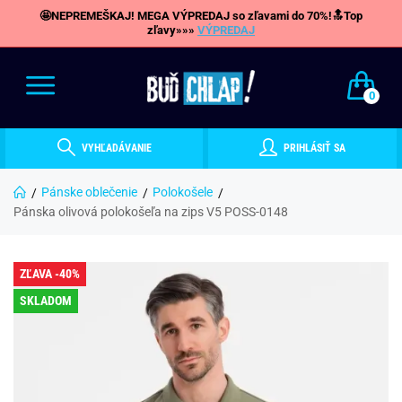
🤩NEPREMEŠKAJ! MEGA VÝPREDAJ so zľavami do 70%!🔝Top
zľavy»»»
VÝPREDAJ
0
VYHĽADÁVANIE
PRIHLÁSIŤ SA
Pánske oblečenie
Polokošele
Pánska olivová polokošeľa na zips V5 POSS-0148
ZĽAVA -40%
SKLADOM