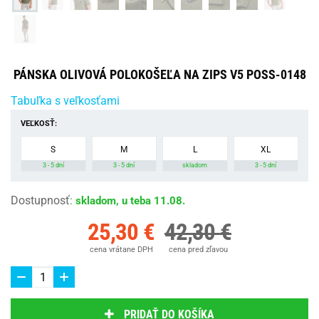
PÁNSKA OLIVOVÁ POLOKOŠEĽA NA ZIPS V5 POSS-0148
Tabuľka s veľkosťami
VEĽKOSŤ:
S
M
L
XL
3 - 5 dní
3 - 5 dní
skladom
3 - 5 dní
Dostupnosť
:
skladom, u teba 11.08.
25,30 €
42,30 €
cena vrátane DPH
cena pred zľavou
PRIDAŤ DO KOŠÍKA