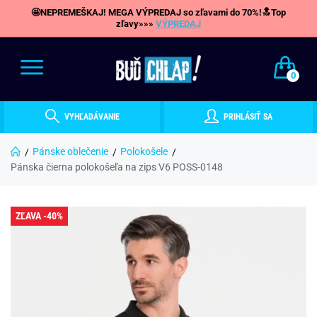
🤩NEPREMEŠKAJ! MEGA VÝPREDAJ so zľavami do 70%!🔝Top
zľavy»»»
VÝPREDAJ
0
VYHĽADÁVANIE
PRIHLÁSIŤ SA
Pánske oblečenie
Polokošele
Pánska čierna polokošeľa na zips V6 POSS-0148
ZĽAVA -40%