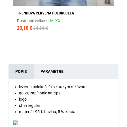
TRENDOVÁ ČERVENÁ POLOKOŠEĽA
TR
Dostupné veľkosti:
M,
XXL
Dos
23,10 €
34,65 €
23
POPIS
PARAMETRE
ležérna polokošeľa s krátkym rukávom
golier, zapínanie na zips
logo
strih regular
materiál: 95 % bavlna, 5 % elastan