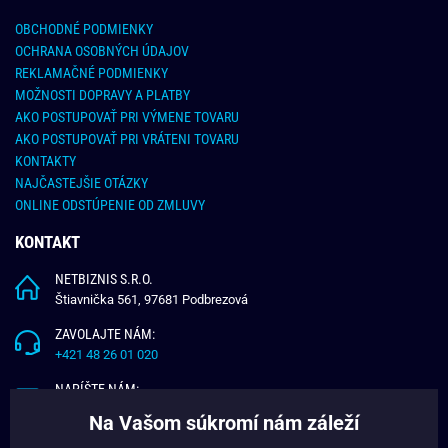
OBCHODNÉ PODMIENKY
OCHRANA OSOBNÝCH ÚDAJOV
REKLAMAČNÉ PODMIENKY
MOŽNOSTI DOPRAVY A PLATBY
AKO POSTUPOVAŤ PRI VÝMENE TOVARU
AKO POSTUPOVAŤ PRI VRÁTENI TOVARU
KONTAKTY
NAJČASTEJŠIE OTÁZKY
ONLINE ODSTÚPENIE OD ZMLUVY
KONTAKT
NETBIZNIS S.R.O.
Štiavnička 561, 97681 Podbrezová
ZAVOLAJTE NÁM:
+421 48 26 01 020
NAPÍŠTE NÁM:
info@budchlap.sk
Na Vašom súkromí nám záleží
UŽITOČNÉ INFORMÁCIE