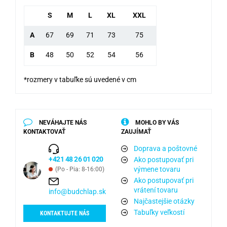
S
M
L
XL
XXL
A
67
69
71
73
75
B
48
50
52
54
56
*rozmery v tabuľke sú uvedené v cm
NEVÁHAJTE NÁS
MOHLO BY VÁS
KONTAKTOVAŤ
ZAUJÍMAŤ
Doprava a poštovné
+421 48 26 01 020
Ako postupovať pri
výmene tovaru
(Po - Pia: 8-16:00)
Ako postupovať pri
vrátení tovaru
info@budchlap.sk
Najčastejšie otázky
Tabuľky veľkostí
KONTAKTUJTE NÁS