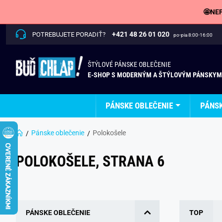
🤩NEP
+421 48 26 01 020
POTREBUJETE PORADIŤ?
po-pia 8:00-16:00
ŠTÝLOVÉ PÁNSKE OBLEČENIE
E-SHOP S MODERNÝM A ŠTÝLOVÝM PÁNSKYM
PÁNSKE OBLEČENIE
PÁNS
Pánske oblečenie
Polokošele
POLOKOŠELE, STRANA 6
PÁNSKE OBLEČENIE
TOP