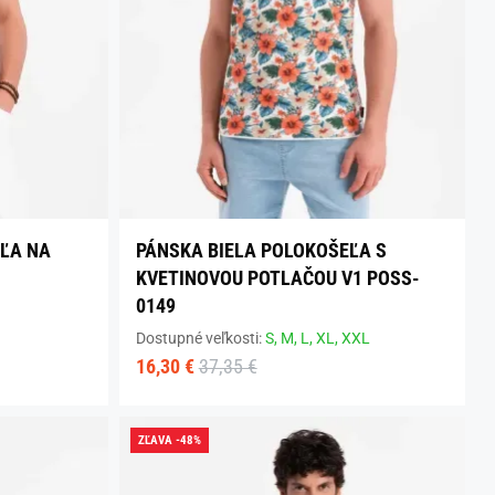
ĽA NA
PÁNSKA BIELA POLOKOŠEĽA S
KVETINOVOU POTLAČOU V1 POSS-
0149
Dostupné veľkosti:
S,
M,
L,
XL,
XXL
16,30 €
37,35 €
ZĽAVA -48%