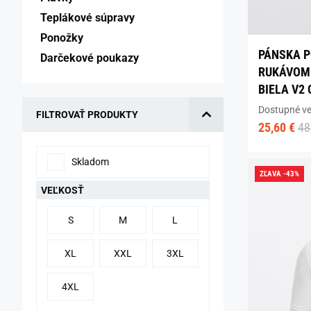
Teplákové súpravy 
Ponožky 
PÁNSKA P
Darčekové poukazy 
RUKÁVOM
BIELA V2
Dostupné ve
FILTROVAŤ PRODUKTY
25,60 €
48
Skladom
ZĽAVA -43%
VEĽKOSŤ
S
M
L
XL
XXL
3XL
4XL