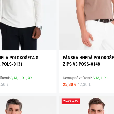
IELA POLOKOŠEĽA S
PÁNSKA HNEDÁ POLOKOŠE
 POLS-0131
ZIPS V3 POSS-0148
ľkosti:
S,
M,
L,
XL,
XXL
Dostupné veľkosti:
S,
M,
L,
XL
,50 €
25,30 €
42,30 €
ZĽAVA -40%