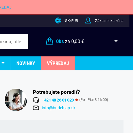
REDAJ
SK/EUR
Zákaznícka zóna
0
ks
za
0,00 €
NOVINKY
VÝPREDAJ
Potrebujete poradiť?
+421 48 26 01 020
(Po - Pia: 8-16:00)
info@budchlap.sk