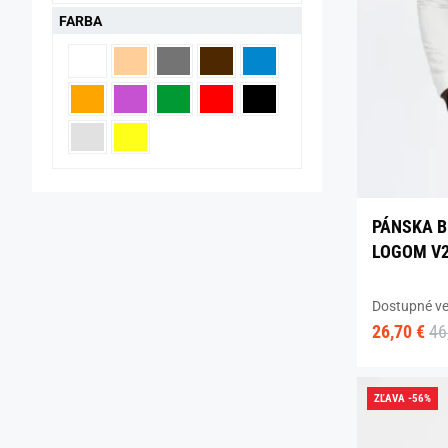
FARBA
PÁNSKA B
LOGOM V2
Dostupné ve
26,70 €
46
ZĽAVA -56%