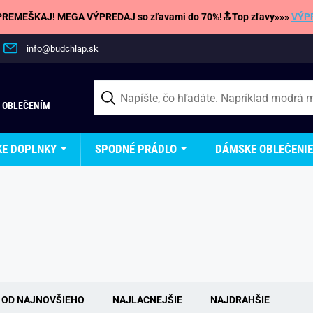
REMEŠKAJ! MEGA VÝPREDAJ so zľavami do 70%!🔝Top zľavy»»»
VÝP
info@budchlap.sk
 OBLEČENÍM
KE DOPLNKY
SPODNÉ PRÁDLO
DÁMSKE OBLEČENIE
OD NAJNOVŠIEHO
NAJLACNEJŠIE
NAJDRAHŠIE