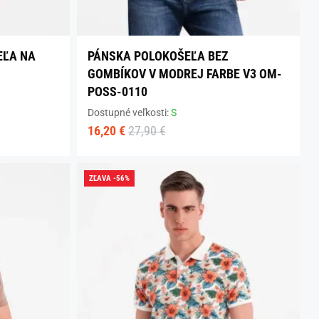
EĽA NA
PÁNSKA POLOKOŠEĽA BEZ
GOMBÍKOV V MODREJ FARBE V3 OM-
POSS-0110
Dostupné veľkosti:
S
16,20 €
27,90 €
ZĽAVA -56%