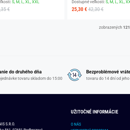
ľkosti:
S,
M,
L,
XL,
XXL
Dostupné veľkosti:
S,
M,
L,
XL,
X
,35 €
25,30 €
42,30 €
zobrazených
121
nie do druhého dňa
Bezproblémové vrát
objednávke tovaru skladom do 15:00
tovaru do 14 dní od jeho
UŽITOČNÉ INFORMÁCIE
IS S.R.O.
O NÁS
čka 561, 97681 Podbrezová