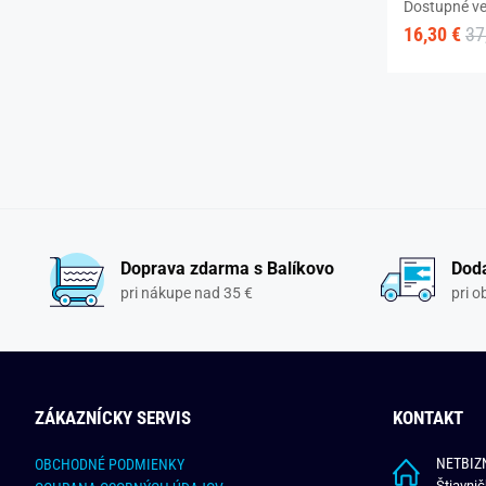
Dostupné ve
16,30 €
37
Doprava zdarma s Balíkovo
Doda
pri nákupe nad 35 €
pri 
ZÁKAZNÍCKY SERVIS
KONTAKT
NETBIZN
OBCHODNÉ PODMIENKY
Štiavni