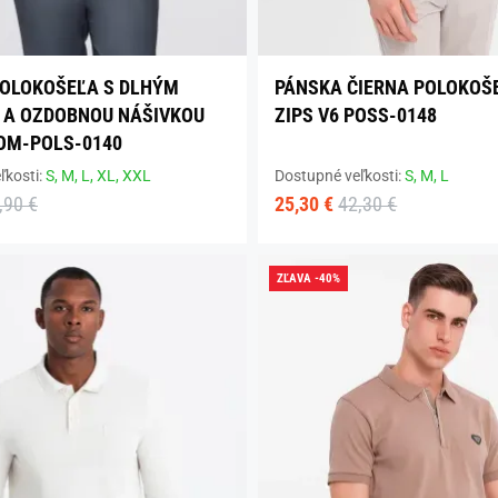
OLOKOŠEĽA S DLHÝM
PÁNSKA ČIERNA POLOKOŠ
 A OZDOBNOU NÁŠIVKOU
ZIPS V6 POSS-0148
 OM-POLS-0140
ľkosti:
S,
M,
L,
XL,
XXL
Dostupné veľkosti:
S,
M,
L
,90 €
25,30 €
42,30 €
ZĽAVA -40%