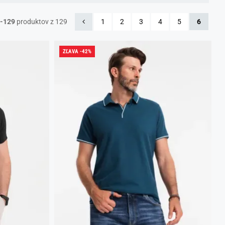
-129
produktov z 129
1
2
3
4
5
6
ZĽAVA -42%