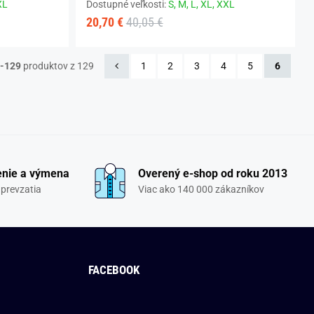
XL
Dostupné veľkosti:
S,
M,
L,
XL,
XXL
20,70 €
40,05 €
-129
produktov z 129
1
2
3
4
5
6
enie a výmena
Overený e-shop od roku 2013
 prevzatia
Viac ako 140 000 zákazníkov
FACEBOOK