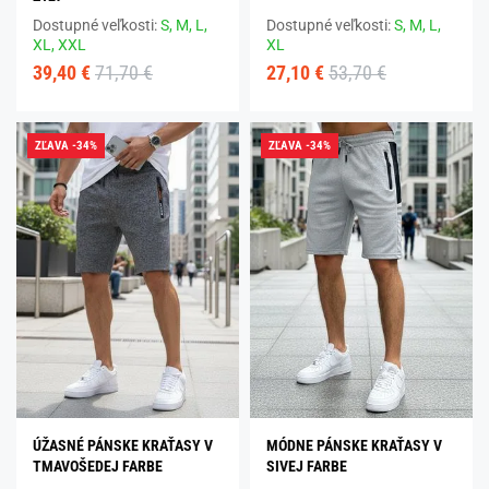
Dostupné veľkosti:
S,
M,
L,
Dostupné veľkosti:
S,
M,
L,
XL,
XXL
XL
39,40 €
71,70 €
27,10 €
53,70 €
ZĽAVA -34%
ZĽAVA -34%
ÚŽASNÉ PÁNSKE KRAŤASY V
MÓDNE PÁNSKE KRAŤASY V
TMAVOŠEDEJ FARBE
SIVEJ FARBE