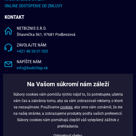
ONLINE ODSTÚPENIE OD ZMLUVY
KONTAKT
NETBIZNIS S.R.O.
Štiavnička 561, 97681 Podbrezová
ZAVOLAJTE NÁM:
+421 48 26 01 020
NAPÍŠTE NÁM:
info@budchlap.sk
UŽITOČNÉ INFORMÁCIE
Na Vašom súkromí nám záleží
O NÁS
Súbory cookies vám pomôžu rýchlo nájsť to, čo potrebujete, ušetria
VERNOSTNÝ PROGRAM
vám čas a zabránia tomu, aby sa vám zobrazovali reklamy, o ktoré
BLOG
sa nezaujímate. Používame
cookies
, aby sme vám oznámili, že ste
na našej stránke, a zobrazujeme produkty podľa vašich preferencií.
FACEBOOK
Súbory cookies nám pomáhajú zlepšiť váš vylepšený zážitok z
prehliadania.
Odmietnuť všetko