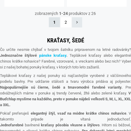
zobrazených
1-24
produktov z 26
1
2
KRAŤASY, ŠEDÉ
Čo určite nesmie chýbať v tvojom šatníku pripravenom na letné radovánky?
Jednoznačne štýlové
pánske kraťasy
.
Teplákové kraťasy alebo elegantn
chinos krátke nohavice? Farebné, vzorované, s vreckami alebo bez nich? Vyber
si z našej bohatej ponuky kraťasy, v ktorých toto leto zažiariš.
Teplákové kraťasy z našej ponuky sú najčastejšie vyrobené z väčšinového
podielu bavlny. Pre udržanie stálosti a tvaru výrobca pridáva aj polyester.
Najpopulárnejšie sú čierne, šedé a tmavomodré farebné varianty.
Pre
odvážnejších máme v ponuke aj trendy červené, žlté alebo zelené kraťasy.
V
Buďchlap myslíme na každého, preto v ponuke nájdeš veľkosti S, M, L, XL, XXL
a 3XL.
Pokiaľ preferuješ
elegantný štýl, vsaď na módne krátke chinos nohavice
. 
takomto prípade je vítaná jednoduchosť.
Jednofarebné
bavlnené
kraťasy
pôsobia vkusne a štýlovo
. Hitom sú béžové
tmavomodré a olivové krátke chinos nohavice.
Pre dokonalý letný mestsk