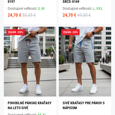
0197
SRCS-0169
Dostupné veľkosti:
S,
M
Dostupné veľkosti:
L,
XXL
24,70 €
55,05 €
24,70 €
49,50 €
ZĽAVA -35%
ZĽAVA -34%
POHODLNÉ PÁNSKE KRAŤASY
SIVÉ KRAŤASY PRE PÁNOV S
NA LETO SIVÉ
NÁPISOM
Dostupné veľkosti:
M,
XL,