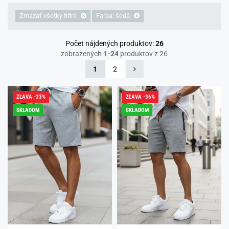
Zmazať všetky filtre
Farba: šedá
Počet nájdených produktov:
26
zobrazených
1-24
produktov z 26
1
2
ZĽAVA -33%
ZĽAVA -36%
SKLADOM
SKLADOM