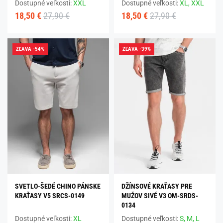
Dostupné veľkosti:
XXL
Dostupné veľkosti:
XL,
XXL
18,50 €
27,90 €
18,50 €
27,90 €
ZĽAVA -54%
ZĽAVA -39%
SVETLO-ŠEDÉ CHINO PÁNSKE
DŽÍNSOVÉ KRAŤASY PRE
KRAŤASY V5 SRCS-0149
MUŽOV SIVÉ V3 OM-SRDS-
0134
Dostupné veľkosti:
XL
Dostupné veľkosti:
S,
M,
L