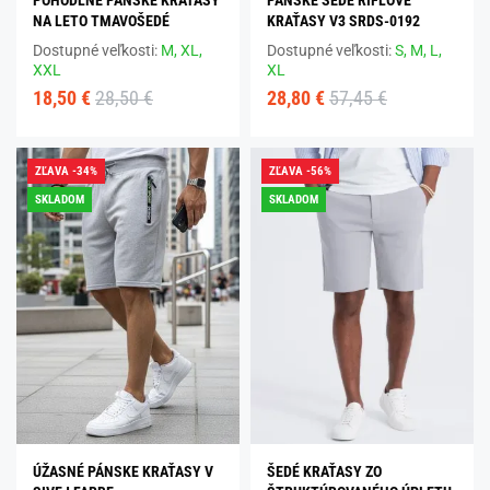
NA LETO TMAVOŠEDÉ
KRAŤASY V3 SRDS-0192
Dostupné veľkosti:
M,
XL,
Dostupné veľkosti:
S,
M,
L,
XXL
XL
18,50 €
28,50 €
28,80 €
57,45 €
ZĽAVA -34%
ZĽAVA -56%
SKLADOM
SKLADOM
ÚŽASNÉ PÁNSKE KRAŤASY V
ŠEDÉ KRAŤASY ZO