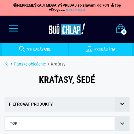
🤩NEPREMEŠKAJ! MEGA VÝPREDAJ so zľavami do 70%!🔝Top
zľavy»»»
VÝPREDAJ
0
VYHĽADÁVANIE
PRIHLÁSIŤ SA
Pánske oblečenie
Kraťasy
KRAŤASY, ŠEDÉ
FILTROVAŤ PRODUKTY
TOP