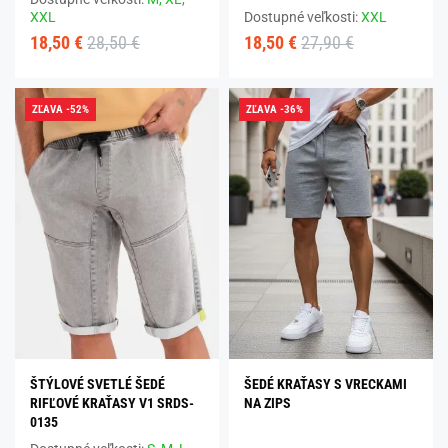
XXL
Dostupné veľkosti:
XXL
18,50 €
28,50 €
18,50 €
27,90 €
ZĽAVA -52%
ZĽAVA -36%
ŠTÝLOVÉ SVETLÉ ŠEDÉ
ŠEDÉ KRAŤASY S VRECKAMI
RIFĽOVÉ KRAŤASY V1 SRDS-
NA ZIPS
0135