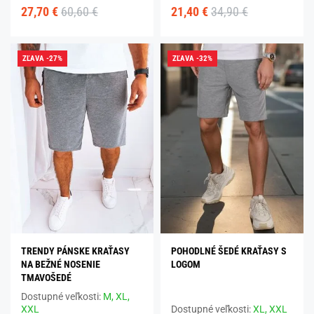
27,70 €
60,60 €
21,40 €
34,90 €
ZĽAVA -27%
ZĽAVA -32%
TRENDY PÁNSKE KRAŤASY
POHODLNÉ ŠEDÉ KRAŤASY S
NA BEŽNÉ NOSENIE
LOGOM
TMAVOŠEDÉ
Dostupné veľkosti:
M,
XL,
XXL
Dostupné veľkosti:
XL,
XXL