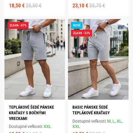
18,50 €
25,50 €
23,10 €
33,75 €
ZĽAVA -47%
NOVÉ
ZĽAVA -33%
TEPLÁKOVÉ ŠEDÉ PÁNSKE
BASIC PÁNSKE ŠEDÉ
KRAŤASY S BOČNÝMI
TEPLÁKOVÉ KRAŤASY
VRECKAMI
Dostupné veľkosti:
M,
L,
XL,
Dostupné veľkosti:
XXL
XXL