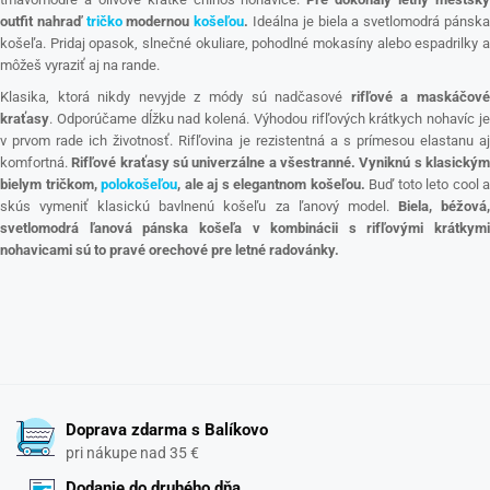
outfit nahraď
tričko
modernou
košeľou
.
Ideálna je biela a svetlomodrá pánsk
košeľa. Pridaj opasok, slnečné okuliare, pohodlné mokasíny alebo espadrilky a
môžeš vyraziť aj na rande.
Klasika, ktorá nikdy nevyjde z módy sú nadčasové
rifľové a maskáčov
kraťasy
. Odporúčame dĺžku nad kolená. Výhodou rifľových krátkych nohavíc je
v prvom rade ich životnosť. Rifľovina je rezistentná a s prímesou elastanu aj
komfortná.
Rifľové kraťasy sú univerzálne a všestranné. Vyniknú s klasický
bielym tričkom,
polokošeľou
, ale aj s elegantnom košeľou.
Buď toto leto cool a
skús vymeniť klasickú bavlnenú košeľu za ľanový model.
Biela, béžová
svetlomodrá ľanová pánska košeľa v kombinácii s rifľovými krátkymi
nohavicami sú to pravé orechové pre letné radovánky.
Doprava zdarma s Balíkovo
pri nákupe nad 35 €
Dodanie do druhého dňa