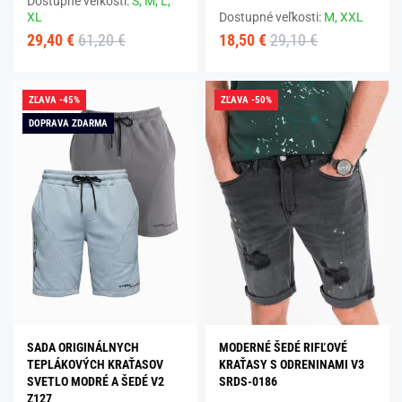
Dostupné veľkosti:
S,
M,
L,
XL
Dostupné veľkosti:
M,
XXL
29,40 €
61,20 €
18,50 €
29,10 €
ZĽAVA -45%
ZĽAVA -50%
DOPRAVA ZDARMA
SADA ORIGINÁLNYCH
MODERNÉ ŠEDÉ RIFĽOVÉ
TEPLÁKOVÝCH KRAŤASOV
KRAŤASY S ODRENINAMI V3
SVETLO MODRÉ A ŠEDÉ V2
SRDS-0186
Z127