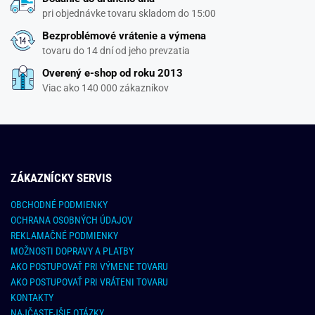
pri objednávke tovaru skladom do 15:00
Bezproblémové vrátenie a výmena
tovaru do 14 dní od jeho prevzatia
Overený e-shop od roku 2013
Viac ako 140 000 zákazníkov
ZÁKAZNÍCKY SERVIS
OBCHODNÉ PODMIENKY
OCHRANA OSOBNÝCH ÚDAJOV
REKLAMAČNÉ PODMIENKY
MOŽNOSTI DOPRAVY A PLATBY
AKO POSTUPOVAŤ PRI VÝMENE TOVARU
AKO POSTUPOVAŤ PRI VRÁTENI TOVARU
KONTAKTY
NAJČASTEJŠIE OTÁZKY