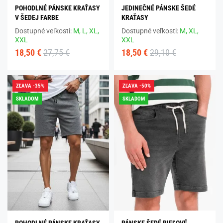
POHODLNÉ PÁNSKE KRAŤASY
JEDINEČNÉ PÁNSKE ŠEDÉ
V ŠEDEJ FARBE
KRAŤASY
Dostupné veľkosti:
M,
L,
XL,
Dostupné veľkosti:
M,
XL,
XXL
XXL
18,50 €
27,75 €
18,50 €
29,10 €
ZĽAVA -35%
ZĽAVA -50%
SKLADOM
SKLADOM
POHODLNÉ PÁNSKE KRAŤASY
PÁNSKE ŠEDÉ RIFĽOVÉ