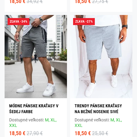
18,50 €
34,92 €
18,50 €
27,75 €
ZĽAVA -34%
ZĽAVA -27%
MÓDNE PÁNSKE KRAŤASY V
TRENDY PÁNSKE KRAŤASY
ŠEDEJ FARBE
NA BEŽNÉ NOSENIE SIVÉ
Dostupné veľkosti:
M,
XL,
Dostupné veľkosti:
M,
XL,
XXL
XXL
18,50 €
27,90 €
18,50 €
25,50 €