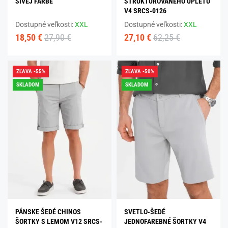
SIVEJ FARBE
ŠTRUKTÚROVANÉHO ÚPLETU
V4 SRCS-0126
Dostupné veľkosti:
XXL
Dostupné veľkosti:
XXL
18,50 €
27,90 €
27,10 €
62,25 €
ZĽAVA -55%
ZĽAVA -50%
SKLADOM
SKLADOM
PÁNSKE ŠEDÉ CHINOS
SVETLO-ŠEDÉ
ŠORTKY S LEMOM V12 SRCS-
JEDNOFAREBNÉ ŠORTKY V4