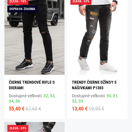
ZĽAVA -18%
ZĽAVA -33%
DOPRAVA ZDARMA
ČIERNE TRENDOVÉ RIFLE S
TRENDY ČIERNE DŽÍNSY S
DIERAMI
NÁŠIVKAMI P1303
Dostupné veľkosti:
32,
33,
Dostupné veľkosti:
30,
31,
34,
36
32,
33
55,40 €
67,63 €
13,40 €
19,95 €
ZĽAVA -39%