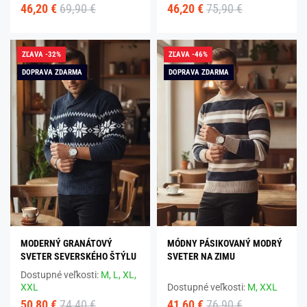
46,20 €
69,90 €
46,20 €
75,90 €
ZĽAVA -32%
ZĽAVA -46%
DOPRAVA ZDARMA
DOPRAVA ZDARMA
MODERNÝ GRANÁTOVÝ
MÓDNY PÁSIKOVANÝ MODRÝ
SVETER SEVERSKÉHO ŠTÝLU
SVETER NA ZIMU
Dostupné veľkosti:
M,
L,
XL,
XXL
Dostupné veľkosti:
M,
XXL
50,80 €
74,40 €
41,60 €
76,90 €