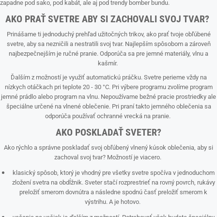
zapadne pod sako, pod kabát, ale aj pod trendy bomber bundu.
AKO PRAŤ SVETRE ABY SI ZACHOVALI SVOJ TVAR?
Prinášame ti jednoduchý prehľad užitočných trikov, ako prať tvoje obľúbené
svetre, aby sa nezničili a nestratili svoj tvar. Najlepším spôsobom a zároveň
najbezpečnejším je ručné pranie. Odporúča sa pre jemné materiály, vlnu a
kašmír.
Ďalším z možností je využiť automatickú práčku. Svetre perieme vždy na
nízkych otáčkach pri teplote 20 - 30 °C. Pri výbere programu zvolíme program
jemné prádlo alebo program na vlnu. Nepoužívame bežné pracie prostriedky ale
špeciálne určené na vlnené oblečenie. Pri praní takto jemného oblečenia sa
odporúča používať ochranné vrecká na pranie.
AKO POSKLADAŤ SVETER?
Ako rýchlo a správne poskladať svoj obľúbený vlnený kúsok oblečenia, aby si
zachoval svoj tvar? Možností je viacero.
klasický spôsob, ktorý je vhodný pre všetky svetre spočíva v jednoduchom
zložení svetra na obdĺžnik. Sveter stačí rozprestrieť na rovný povrch, rukávy
preložiť smerom dovnútra a následne spodnú časť preložiť smerom k
výstrihu. A je hotovo.