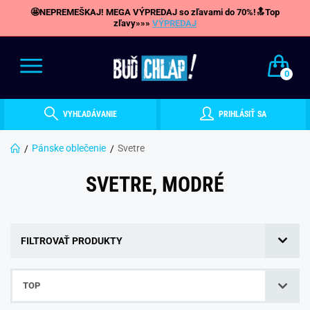
🤩NEPREMEŠKAJ! MEGA VÝPREDAJ so zľavami do 70%!🔝Top
zľavy»»»
VÝPREDAJ
0
VYHĽADÁVANIE
PRIHLÁSIŤ SA
Pánske oblečenie
Svetre
SVETRE, MODRÉ
FILTROVAŤ PRODUKTY
TOP