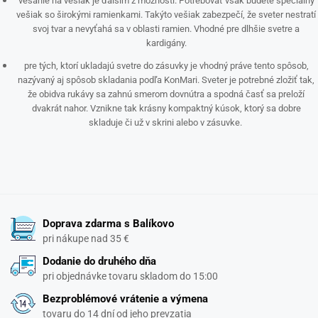
vešanie na vešiak je ďalším z možností. Potrebovať však budete špeciálny
vešiak so širokými ramienkami. Takýto vešiak zabezpečí, že sveter nestratí
svoj tvar a nevyťahá sa v oblasti ramien. Vhodné pre dlhšie svetre a
kardigány.
pre tých, ktorí ukladajú svetre do zásuvky je vhodný práve tento spôsob,
nazývaný aj spôsob skladania podľa KonMari. Sveter je potrebné zložiť tak,
že obidva rukávy sa zahnú smerom dovnútra a spodná časť sa preloží
dvakrát nahor. Vznikne tak krásny kompaktný kúsok, ktorý sa dobre
skladuje či už v skrini alebo v zásuvke.
Doprava zdarma s Balíkovo
pri nákupe nad 35 €
Dodanie do druhého dňa
pri objednávke tovaru skladom do 15:00
Bezproblémové vrátenie a výmena
tovaru do 14 dní od jeho prevzatia