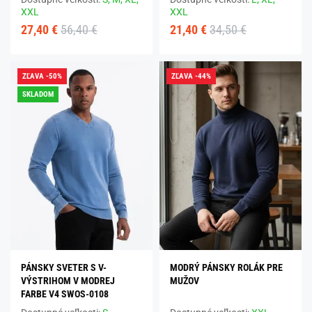
XXL
XXL
27,40 €
56,40 €
21,40 €
34,50 €
ZĽAVA -50%
ZĽAVA -44%
SKLADOM
PÁNSKY SVETER S V-
MODRÝ PÁNSKY ROLÁK PRE
VÝSTRIHOM V MODREJ
MUŽOV
FARBE V4 SWOS-0108