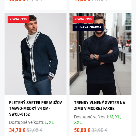
ZĽAVA -33%
ZĽAVA -39%
DOPRAVA ZDARMA
PLETENÝ SVETER PRE MUŽOV
TRENDY VLNENÝ SVETER NA
TMAVO-MODRÝ V4 OM-
ZIMU V MODREJ FARBE
SWCD-0152
Dostupné veľkosti:
M,
XL,
Dostupné veľkosti:
L,
XL
XXL
34,70 €
52,05 €
50,80 €
82,90 €