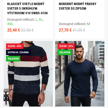
KLASICKÝ SVETLO MODRÝ
MODERNÝ MODRÝ PÁNSKY
SVETER S OKRÚHLYM
SVETER SO ZIPSOM
VÝSTRIHOM V10 SWBS-0106
Dostupné veľkosti:
L,
XL,
XXL
Dostupné veľkosti:
M
25,40 €
32,50 €
27,70 €
41,55 €
ZĽAVA -46%
ZĽAVA -35%
DOPRAVA ZDARMA
SKLADOM
SKLADOM