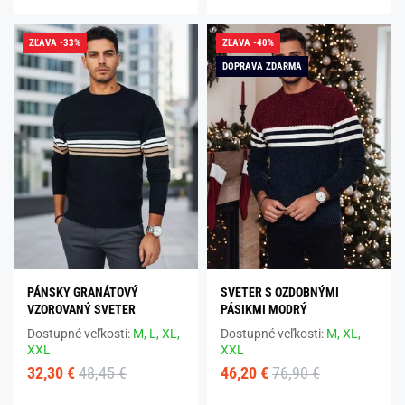
ZĽAVA -33%
ZĽAVA -40%
DOPRAVA ZDARMA
PÁNSKY GRANÁTOVÝ
SVETER S OZDOBNÝMI
VZOROVANÝ SVETER
PÁSIKMI MODRÝ
Dostupné veľkosti:
M,
L,
XL,
Dostupné veľkosti:
M,
XL,
XXL
XXL
32,30 €
48,45 €
46,20 €
76,90 €