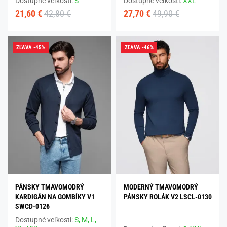
Dostupné veľkosti:
S
Dostupné veľkosti:
XXL
21,60 €
42,80 €
27,70 €
49,90 €
ZĽAVA -45%
ZĽAVA -46%
PÁNSKY TMAVOMODRÝ
MODERNÝ TMAVOMODRÝ
KARDIGÁN NA GOMBÍKY V1
PÁNSKY ROLÁK V2 LSCL-0130
SWCD-0126
Dostupné veľkosti:
S,
M,
L,