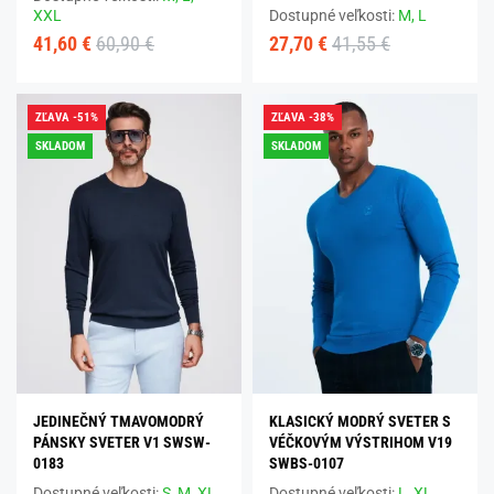
XXL
Dostupné veľkosti:
M,
L
41,60 €
60,90 €
27,70 €
41,55 €
ZĽAVA -51%
ZĽAVA -38%
SKLADOM
SKLADOM
JEDINEČNÝ TMAVOMODRÝ
KLASICKÝ MODRÝ SVETER S
PÁNSKY SVETER V1 SWSW-
VÉČKOVÝM VÝSTRIHOM V19
0183
SWBS-0107
Dostupné veľkosti:
S,
M,
XL,
Dostupné veľkosti:
L,
XL,