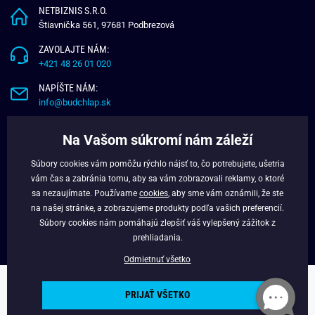
NETBIZNIS S.R.O.
Štiavnička 561, 97681 Podbrezová
ZAVOLAJTE NÁM:
+421 48 26 01 020
NAPÍŠTE NÁM:
info@budchlap.sk
UŽITOČNÉ INFORMÁCIE
Na Vašom súkromí nám záleží
O NÁS
Súbory cookies vám pomôžu rýchlo nájsť to, čo potrebujete, ušetria
VERNOSTNÝ PROGRAM
vám čas a zabránia tomu, aby sa vám zobrazovali reklamy, o ktoré
BLOG
sa nezaujímate. Používame
cookies
, aby sme vám oznámili, že ste
na našej stránke, a zobrazujeme produkty podľa vašich preferencií.
FACEBOOK
Súbory cookies nám pomáhajú zlepšiť váš vylepšený zážitok z
prehliadania.
Odmietnuť všetko
Copyright © 2025 - Budchlap.sk Všetky práva vyhradené. webdesign ©
PRIJAŤ VŠETKO
litvanyi.sk