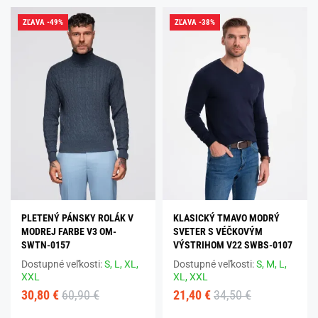
ZĽAVA -49%
ZĽAVA -38%
PLETENÝ PÁNSKY ROLÁK V
KLASICKÝ TMAVO MODRÝ
MODREJ FARBE V3 OM-
SVETER S VÉČKOVÝM
SWTN-0157
VÝSTRIHOM V22 SWBS-0107
Dostupné veľkosti:
S,
L,
XL,
Dostupné veľkosti:
S,
M,
L,
XXL
XL,
XXL
30,80 €
60,90 €
21,40 €
34,50 €