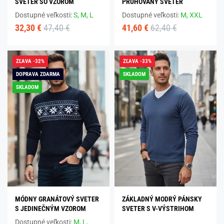
SVETER SO VZOROM
PRUHOVANÝ SVETER
Dostupné veľkosti:
S,
M,
L
Dostupné veľkosti:
M,
XXL
32,30 €
47,40 €
41,60 €
62,40 €
ZĽAVA -32%
ZĽAVA -33%
DOPRAVA ZDARMA
SKLADOM
SKLADOM
MÓDNY GRANÁTOVÝ SVETER
ZÁKLADNÝ MODRÝ PÁNSKY
S JEDINEČNÝM VZOROM
SVETER S V-VÝSTRIHOM
Dostupné veľkosti:
M,
L,