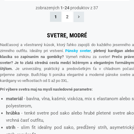
zobrazených
1-24
produktov z 37
1
2
SVETRE, MODRÉ
Nadčasový a všestranný kúsok, ktorý ľahko zapojíš do každého jesenného a
zimného outfitu. Ideálny pri vrstvení.
Pánsky sveter
,
pletený kardigan aleb
klasika so zapínaním na gombíky?
Vymeň mikinu za sveter!
Prečo práv
sveter? Je to zlatá stredná cesta medzi ležérnym a elegantným formálnym
štýlom.
Je univerzálny, praktický a predovšetkým ťa v chladnom počasí
príjemne zahreje. Buďchlap ti ponúka elegantné a moderné pánske svetre a
kardigany vo veľkostiach od S až po 3XL.
Pri výbere svetra maj na mysli nasledovné parametre:
materiál
- bavlna, vlna, kašmír, viskóza, mix s elastanom alebo s
polyesterom,
hrúbka
- tenké svetre pod sako alebo hrubé pletené svetre ako
vrchná časť outfitu,
strih
- slim fit ideálny pod sako, predĺžený strih, asymetrický