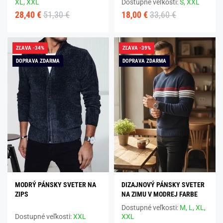
XL,
XXL
Dostupné veľkosti:
S,
XXL
28,40 €
51,30 €
18,00 €
33,60 €
ZĽAVA -34%
ZĽAVA -39%
DOPRAVA ZDARMA
DOPRAVA ZDARMA
MODRÝ PÁNSKY SVETER NA
DIZAJNOVÝ PÁNSKY SVETER
ZIPS
NA ZIMU V MODREJ FARBE
Dostupné veľkosti:
M,
L,
XL,
Dostupné veľkosti:
XXL
XXL