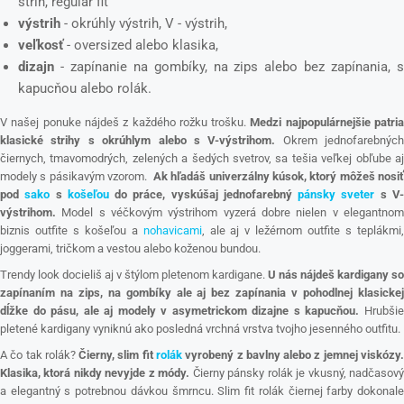
strih, regular fit
výstrih
- okrúhly výstrih, V - výstrih,
veľkosť
- oversized alebo klasika,
dizajn
- zapínanie na gombíky, na zips alebo bez zapínania, s
kapucňou alebo rolák.
V našej ponuke nájdeš z každého rožku trošku.
Medzi najpopulárnejšie patri
klasické strihy s okrúhlym alebo s V-výstrihom.
Okrem jednofarebných
čiernych, tmavomodrých, zelených a šedých svetrov, sa tešia veľkej obľube aj
modely s pásikavým vzorom.
Ak hľadáš univerzálny kúsok, ktorý môžeš nosi
pod
sako
s
košeľou
do práce, vyskúšaj jednofarebný
pánsky sveter
s V
výstrihom.
Model s véčkovým výstrihom vyzerá dobre nielen v elegantnom
biznis outfite s košeľou a
nohavicami
, ale aj v ležérnom outfite s teplákmi
joggerami, tričkom a vestou alebo koženou bundou.
Trendy look docieliš aj v štýlom pletenom kardigane.
U nás nájdeš kardigany so
zapínaním na zips, na gombíky ale aj bez zapínania v pohodlnej klasickej
dĺžke do pásu, ale aj modely v asymetrickom dizajne s kapucňou.
Hrubši
pletené kardigany vyniknú ako posledná vrchná vrstva tvojho jesenného outfitu.
A čo tak rolák?
Čierny, slim fit
rolák
vyrobený z bavlny alebo z jemnej viskózy
Klasika, ktorá nikdy nevyjde z módy.
Čierny pánsky rolák je vkusný, nadčasov
a elegantný s potrebnou dávkou šmrncu. Slim fit rolák čiernej farby dokonale