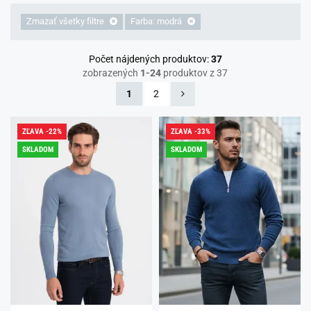
Zmazať všetky filtre
Farba: modrá
Počet nájdených produktov:
37
zobrazených
1-24
produktov z 37
1
2
ZĽAVA -22%
ZĽAVA -33%
SKLADOM
SKLADOM