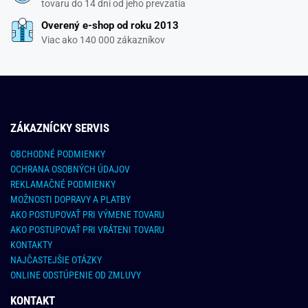
tovaru do 14 dní od jeho prevzatia
Overený e-shop od roku 2013
Viac ako 140 000 zákazníkov
ZÁKAZNÍCKY SERVIS
OBCHODNÉ PODMIENKY
OCHRANA OSOBNÝCH ÚDAJOV
REKLAMAČNÉ PODMIENKY
MOŽNOSTI DOPRAVY A PLATBY
AKO POSTUPOVAŤ PRI VÝMENE TOVARU
AKO POSTUPOVAŤ PRI VRÁTENI TOVARU
KONTAKTY
NAJČASTEJŠIE OTÁZKY
ONLINE ODSTÚPENIE OD ZMLUVY
KONTAKT