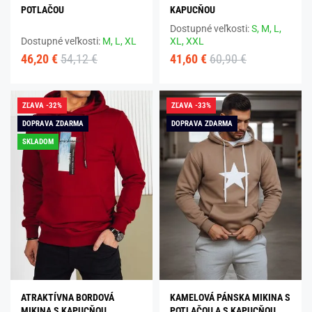
POTLAČOU
KAPUCŇOU
Dostupné veľkosti:
S,
M,
L,
Dostupné veľkosti:
M,
L,
XL
XL,
XXL
46,20 €
54,12 €
41,60 €
60,90 €
ZĽAVA -32%
ZĽAVA -33%
DOPRAVA ZDARMA
DOPRAVA ZDARMA
SKLADOM
ATRAKTÍVNA BORDOVÁ
KAMELOVÁ PÁNSKA MIKINA S
MIKINA S KAPUCŇOU
POTLAČOU A S KAPUCŇOU