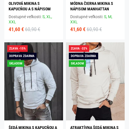
OLIVOVÁ MIKINA S
MÓDNA ČIERNA MIKINA S
KAPUCŇOU A S NÁPISOM
NÁPISOM MANHATTAN
Dostupné veľkosti:
S,
XL,
Dostupné veľkosti:
S,
M,
XXL
XXL
41,60 €
60,90 €
41,60 €
60,90 €
ZĽAVA -15%
ZĽAVA -32%
DOPRAVA ZDARMA
DOPRAVA ZDARMA
SKLADOM
SKLADOM
ŠEDÁ MIKINA S KAPUCŇOU A
ATRAKTÍVNA ŠEDÁ MIKINA S