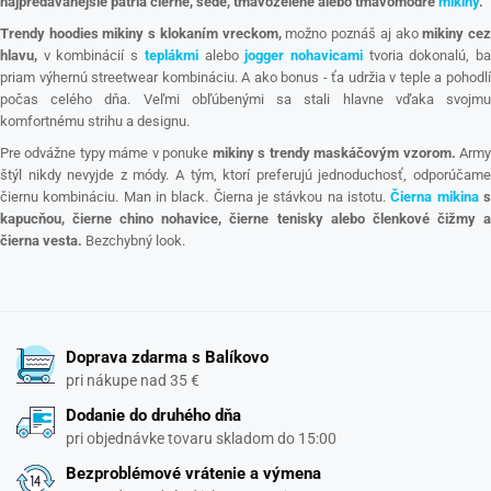
najpredávanejšie patria čierne, šedé, tmavozelené alebo tmavomodré
mikiny
.
Trendy hoodies mikiny s klokaním vreckom,
možno poznáš aj ako
mikiny ce
hlavu,
v kombinácií s
teplákmi
alebo
jogger nohavicami
tvoria dokonalú, b
priam výhernú streetwear kombináciu. A ako bonus - ťa udržia v teple a pohodlí
počas celého dňa. Veľmi obľúbenými sa stali hlavne vďaka svojmu
komfortnému strihu a designu.
Pre odvážne typy máme v ponuke
mikiny s trendy maskáčovým vzorom.
Arm
štýl nikdy nevyjde z módy. A tým, ktorí preferujú jednoduchosť, odporúčame
čiernu kombináciu. Man in black. Čierna je stávkou na istotu.
Čierna mikina
kapucňou, čierne chino nohavice, čierne tenisky alebo členkové čižmy a
čierna vesta.
Bezchybný look.
Doprava zdarma s Balíkovo
pri nákupe nad 35 €
Dodanie do druhého dňa
pri objednávke tovaru skladom do 15:00
Bezproblémové vrátenie a výmena