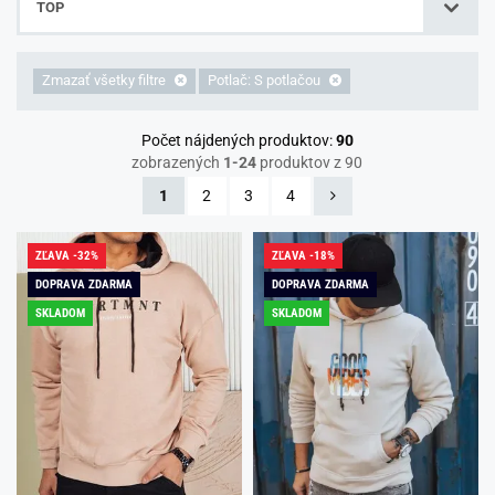
TOP
Zmazať všetky filtre
Potlač: S potlačou
Počet nájdených produktov:
90
zobrazených
1-24
produktov z 90
1
2
3
4
ZĽAVA -32%
ZĽAVA -18%
DOPRAVA ZDARMA
DOPRAVA ZDARMA
SKLADOM
SKLADOM