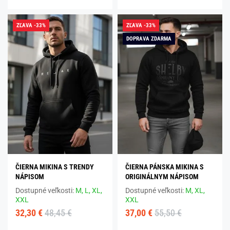
ZĽAVA -33%
ZĽAVA -33%
DOPRAVA ZDARMA
ČIERNA MIKINA S TRENDY
ČIERNA PÁNSKA MIKINA S
NÁPISOM
ORIGINÁLNYM NÁPISOM
Dostupné veľkosti:
M,
L,
XL,
Dostupné veľkosti:
M,
XL,
XXL
XXL
32,30 €
48,45 €
37,00 €
55,50 €