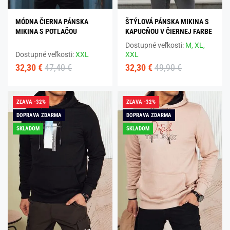
MÓDNA ČIERNA PÁNSKA
ŠTÝLOVÁ PÁNSKA MIKINA S
MIKINA S POTLAČOU
KAPUCŇOU V ČIERNEJ FARBE
Dostupné veľkosti:
M,
XL,
Dostupné veľkosti:
XXL
XXL
32,30 €
47,40 €
32,30 €
49,90 €
ZĽAVA -32%
ZĽAVA -32%
DOPRAVA ZDARMA
DOPRAVA ZDARMA
SKLADOM
SKLADOM