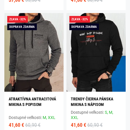
ZĽAVA -32%
ZĽAVA -32%
DOPRAVA ZDARMA
DOPRAVA ZDARMA
ATRAKTÍVNA ANTRACITOVÁ
TRENDY ČIERNA PÁNSKA
MIKINA S POPISOM
MIKINA S NÁPISOM
Dostupné veľkosti:
S,
M,
Dostupné veľkosti:
M,
XXL
XXL
41,60 €
60,90 €
41,60 €
60,90 €