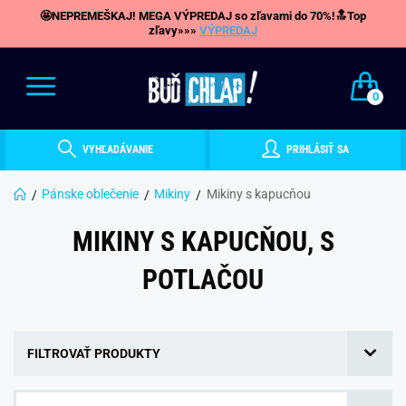
🤩NEPREMEŠKAJ! MEGA VÝPREDAJ so zľavami do 70%!🔝Top
zľavy»»»
VÝPREDAJ
0
VYHĽADÁVANIE
PRIHLÁSIŤ SA
Pánske oblečenie
Mikiny
Mikiny s kapucňou
MIKINY S KAPUCŇOU, S
POTLAČOU
FILTROVAŤ PRODUKTY