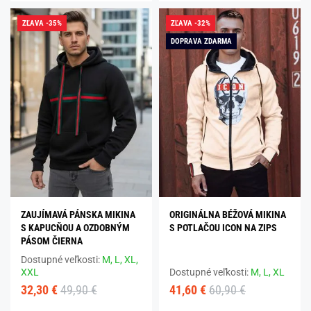
ZĽAVA -35%
ZĽAVA -32%
DOPRAVA ZDARMA
ZAUJÍMAVÁ PÁNSKA MIKINA
ORIGINÁLNA BÉŽOVÁ MIKINA
S KAPUCŇOU A OZDOBNÝM
S POTLAČOU ICON NA ZIPS
PÁSOM ČIERNA
Dostupné veľkosti:
M,
L,
XL,
XXL
Dostupné veľkosti:
M,
L,
XL
32,30 €
49,90 €
41,60 €
60,90 €