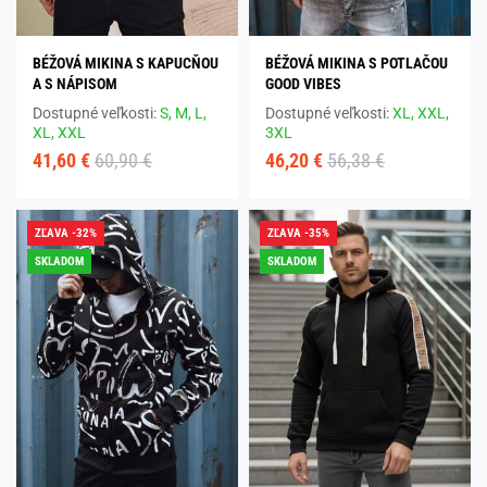
BÉŽOVÁ MIKINA S KAPUCŇOU
BÉŽOVÁ MIKINA S POTLAČOU
A S NÁPISOM
GOOD VIBES
Dostupné veľkosti:
S,
M,
L,
Dostupné veľkosti:
XL,
XXL,
XL,
XXL
3XL
41,60 €
60,90 €
46,20 €
56,38 €
ZĽAVA -32%
ZĽAVA -35%
SKLADOM
SKLADOM