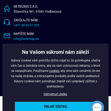
NETBIZNIS S.R.O.
Štiavnička 561, 97681 Podbrezová
ZAVOLAJTE NÁM:
+421 48 26 01 020
NAPÍŠTE NÁM:
info@budchlap.sk
UŽITOČNÉ INFORMÁCIE
Na Vašom súkromí nám záleží
O NÁS
Súbory cookies vám pomôžu rýchlo nájsť to, čo potrebujete, ušetria
VERNOSTNÝ PROGRAM
vám čas a zabránia tomu, aby sa vám zobrazovali reklamy, o ktoré
BLOG
sa nezaujímate. Používame
cookies
, aby sme vám oznámili, že ste
na našej stránke, a zobrazujeme produkty podľa vašich preferencií.
FACEBOOK
Súbory cookies nám pomáhajú zlepšiť váš vylepšený zážitok z
prehliadania.
Odmietnuť všetko
Copyright © 2025 - Budchlap.sk Všetky práva vyhradené. webdesign ©
PRIJAŤ VŠETKO
litvanyi.sk