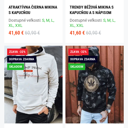
ATRAKTÍVNA ČIERNA MIKINA
TRENDY BÉŽOVÁ MIKINA S
S KAPUCŇOU
KAPUCŇOU A S NÁPISOM
Dostupné veľkosti:
S,
M,
L,
Dostupné veľkosti:
S,
M,
L,
XL,
XXL
XL,
XXL
41,60 €
60,90 €
41,60 €
60,90 €
ZĽAVA -32%
ZĽAVA -32%
DOPRAVA ZDARMA
DOPRAVA ZDARMA
SKLADOM
SKLADOM