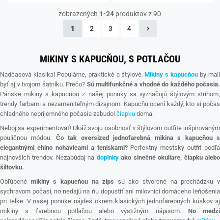
zobrazených
1-24
produktov z 90
1
2
3
4
MIKINY S KAPUCŇOU, S POTLAČOU
Nadčasová klasika! Populárne, praktické a štýlové.
Mikiny s kapucňou
by mal
byť aj v tvojom šatníku. Prečo?
Sú multifunkčné a vhodné do každého počasia.
Pánske mikiny s kapucňou z našej ponuky sa vyznačujú štýlovým strihom,
trendy farbami a nezameniteľným dizajnom. Kapucňu ocení každý, kto si počas
chladného nepríjemného počasia zabudol
čiapku
doma.
Neboj sa experimentovať! Ukáž svoju osobnosť v štýlovom outfite inšpirovaným
pouličnou módou.
Čo tak oversized jednofarebná mikina s kapucňou 
elegantnými chino nohavicami a teniskami?
Perfektný mestský outfit podľa
najnovších trendov.
Nezabúdaj na
doplnky
ako slnečné okuliare, čiapku aleb
šiltovku.
Obľúbené
mikiny s kapucňou na zips
sú ako stvorené na prechádzku 
sychravom počasí, no nedajú na ňu dopustiť ani milovníci domáceho leňošenia
pri telke. V našej ponuke nájdeš okrem klasických jednofarebných kúskov aj
mikiny s farebnou potlačou alebo výstižným nápisom.
No medzi