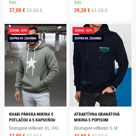
XXL
XXL
37,00 €
55,50 €
39,30 €
61,28 €
ZĽAVA -33%
ZĽAVA -32%
DOPRAVA ZDARMA
DOPRAVA ZDARMA
KHAKI PÁNSKA MIKINA S
ATRAKTÍVNA GRANÁTOVÁ
POTLAČOU A S KAPUCŇOU
MIKINA S POPISOM
Dostupné veľkosti:
XL,
XXL
Dostupné veľkosti:
S,
M
37,00 €
55,50 €
41,60 €
60,90 €