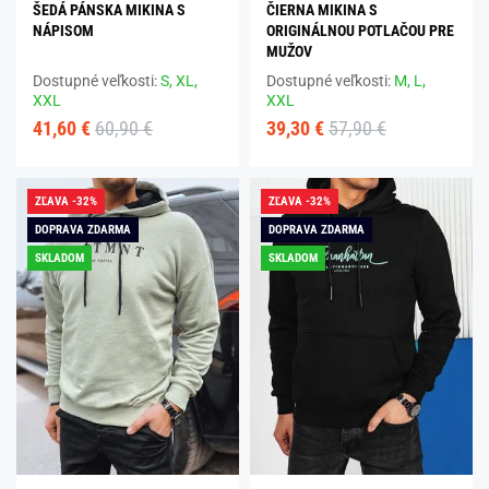
ŠEDÁ PÁNSKA MIKINA S
ČIERNA MIKINA S
NÁPISOM
ORIGINÁLNOU POTLAČOU PRE
MUŽOV
Dostupné veľkosti:
S,
XL,
Dostupné veľkosti:
M,
L,
XXL
XXL
41,60 €
60,90 €
39,30 €
57,90 €
ZĽAVA -32%
ZĽAVA -32%
DOPRAVA ZDARMA
DOPRAVA ZDARMA
SKLADOM
SKLADOM