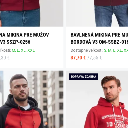
NA MIKINA PRE MUŽOV
BAVLNENÁ MIKINA PRE M
V3 SSZP-0256
BORDOVÁ V3 OM-SSBZ-01
ľkosti:
M,
L,
XL,
XXL
Dostupné veľkosti:
S,
M,
L,
XL,
X
,30 €
37,70 €
77,55 €
DOPRAVA ZDARMA