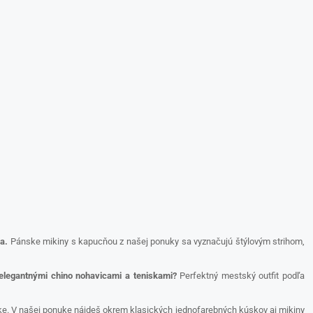
a.
Pánske mikiny s kapucňou z našej ponuky sa vyznačujú štýlovým strihom,
elegantnými chino nohavicami a teniskami?
Perfektný mestský outfit podľa
lke. V našej ponuke nájdeš okrem klasických jednofarebných kúskov aj mikiny