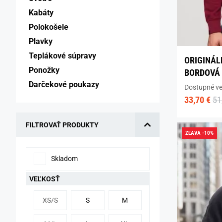
Kabáty 
Polokošele 
Plavky 
Teplákové súpravy 
ORIGINÁL
Ponožky 
BORDOVÁ 
Darčekové poukazy 
Dostupné ve
33,70 €
51
FILTROVAŤ PRODUKTY
ZĽAVA -10%
Skladom
VEĽKOSŤ
XS/S
S
M