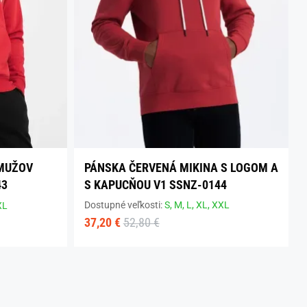
 MUŽOV
PÁNSKA ČERVENÁ MIKINA S LOGOM A
43
S KAPUCŇOU V1 SSNZ-0144
Dostupné veľkosti:
S,
M,
L,
XL,
XXL
XL
37,20 €
52,80 €