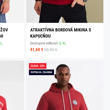
UŽOV
ATRAKTÍVNA BORDOVÁ MIKINA S
60
KAPUCŇOU
XL
Dostupné veľkosti:
S,
XL
41,60 €
60,90 €
ZĽAVA -30%
DOPRAVA ZDARMA