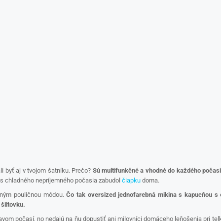
i byť aj v tvojom šatníku. Prečo?
Sú multifunkčné a vhodné do každého počasi
čas chladného nepríjemného počasia zabudol
čiapku
doma.
vaným pouličnou módou.
Čo tak oversized jednofarebná mikina s kapucňou s 
šiltovku.
vom počasí, no nedajú na ňu dopustiť ani milovníci domáceho leňošenia pri te