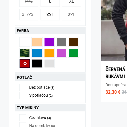
M/L
L
XL
XL/XXL
XXL
3XL
FARBA
ČERVENÁ 
RUKÁVMI
POTLAČ
Dostupné ve
Bez potlače
(3)
32,30 €
36
S potlačou
(2)
TYP MIKINY
Cez hlavu
(4)
Na gombíky
(0)