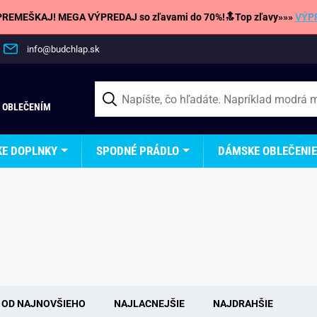
REMEŠKAJ! MEGA VÝPREDAJ so zľavami do 70%!🔝Top zľavy»»»
VÝP
info@budchlap.sk
 OBLEČENÍM
KE DOPLNKY
SPODNÉ PRÁDLO
DÁMSKE OBLEČENIE
OD NAJNOVŠIEHO
NAJLACNEJŠIE
NAJDRAHŠIE