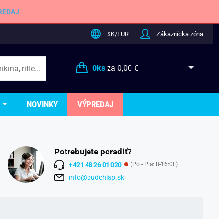
REDAJ
SK/EUR
Zákaznícka zóna
0
ks
za
0,00 €
NOVINKY
VÝPREDAJ
Potrebujete poradiť?
+421 48 26 01 020
(Po - Pia: 8-16:00)
info@budchlap.sk