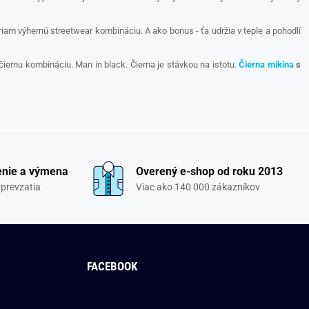
riam výhernú streetwear kombináciu. A ako bonus - ťa udržia v teple a pohodlí
iernu kombináciu. Man in black. Čierna je stávkou na istotu.
Čierna mikina
s
enie a výmena
Overený e-shop od roku 2013
 prevzatia
Viac ako 140 000 zákazníkov
FACEBOOK