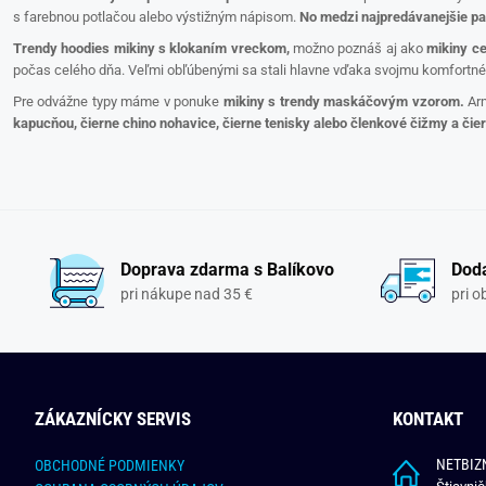
s farebnou potlačou alebo výstižným nápisom.
No medzi najpredávanejšie pa
Trendy hoodies mikiny s klokaním vreckom,
možno poznáš aj ako
mikiny ce
počas celého dňa. Veľmi obľúbenými sa stali hlavne vďaka svojmu komfortné
Pre odvážne typy máme v ponuke
mikiny s trendy maskáčovým vzorom.
Arm
kapucňou, čierne chino nohavice, čierne tenisky alebo členkové čižmy a čie
Doprava zdarma s Balíkovo
Doda
pri nákupe nad 35 €
pri 
ZÁKAZNÍCKY SERVIS
KONTAKT
NETBIZN
OBCHODNÉ PODMIENKY