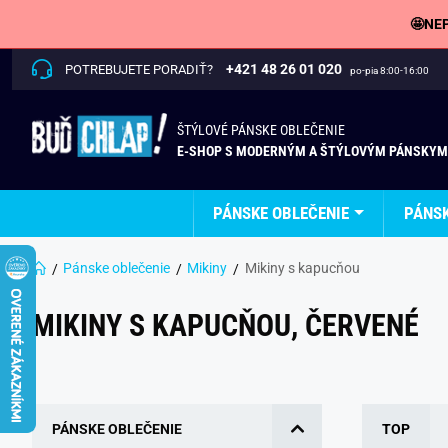
🤩NEP
+421 48 26 01 020
POTREBUJETE PORADIŤ?
po-pia 8:00-16:00
ŠTÝLOVÉ PÁNSKE OBLEČENIE
E-SHOP S MODERNÝM A ŠTÝLOVÝM PÁNSKYM
PÁNSKE OBLEČENIE
PÁNS
Pánske oblečenie
Mikiny
Mikiny s kapucňou
MIKINY S KAPUCŇOU, ČERVENÉ
PÁNSKE OBLEČENIE
TOP