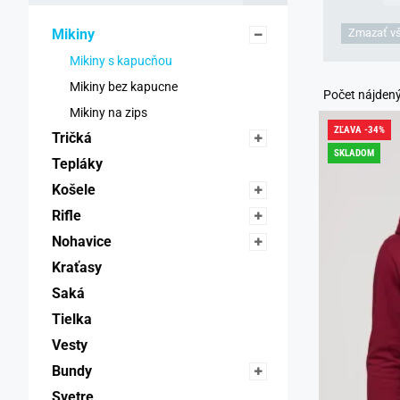
Mikiny 
Zmazať vše
Mikiny s kapucňou 
Mikiny bez kapucne 
Počet nájden
Mikiny na zips 
ZĽAVA -34%
Tričká 
SKLADOM
Tepláky 
Košele 
Rifle 
Nohavice 
Kraťasy 
Saká 
Tielka 
Vesty 
Bundy 
Svetre 