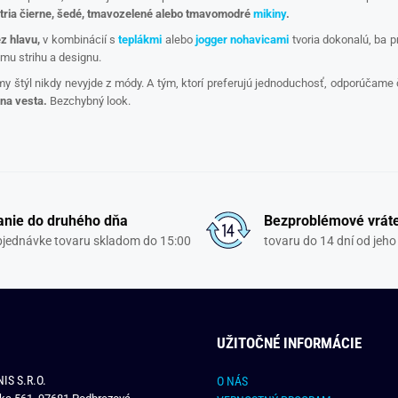
tria čierne, šedé, tmavozelené alebo tmavomodré
mikiny
.
z hlavu,
v kombinácií s
teplákmi
alebo
jogger nohavicami
tvoria dokonalú, ba p
mu strihu a designu.
y štýl nikdy nevyjde z módy. A tým, ktorí preferujú jednoduchosť, odporúčame č
rna vesta.
Bezchybný look.
nie do druhého dňa
Bezproblémové vrát
objednávke tovaru skladom do 15:00
tovaru do 14 dní od jeho
UŽITOČNÉ INFORMÁCIE
IS S.R.O.
O NÁS