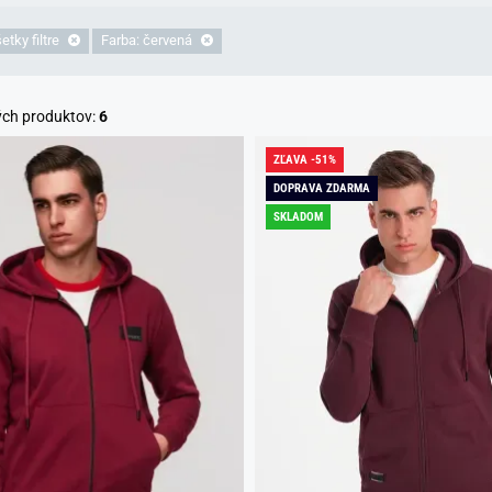
tky filtre
Farba: červená
ých produktov:
6
ZĽAVA -51%
DOPRAVA ZDARMA
SKLADOM