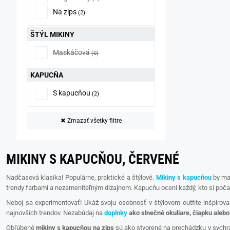
Na zips
(2)
ŠTÝL MIKINY
Maskáčová
(0)
KAPUCŇA
S kapucňou
(2)
✖
Zmazať všetky filtre
MIKINY S KAPUCŇOU, ČERVENÉ
Nadčasová klasika! Populárne, praktické a štýlové.
Mikiny s kapucňou
by mal
trendy farbami a nezameniteľným dizajnom. Kapucňu ocení každý, kto si po
Neboj sa experimentovať! Ukáž svoju osobnosť v štýlovom outfite inšpiro
najnovších trendov.
Nezabúdaj na
doplnky
ako slnečné okuliare, čiapku alebo 
Obľúbené
mikiny s kapucňou na zips
sú ako stvorené na prechádzku v sychra