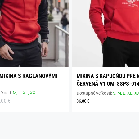
MIKINA S RAGLANOVÝMI
MIKINA S KAPUCŇOU PRE
ČERVENÁ V1 OM-SSPS-01
ľkosti:
M,
L,
XL,
XXL
Dostupné veľkosti:
S,
M,
L,
XL,
X
,00 €
36,80 €