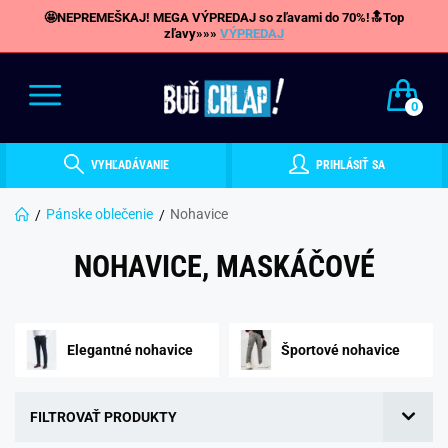
🤩NEPREMEŠKAJ! MEGA VÝPREDAJ so zľavami do 70%!🔝Top
zľavy»»»
VÝPREDAJ
0
VYHĽADÁVANIE
PRIHLÁSIŤ SA
Pánske oblečenie
Nohavice
NOHAVICE, MASKÁČOVÉ
Elegantné nohavice
Športové nohavice
FILTROVAŤ PRODUKTY