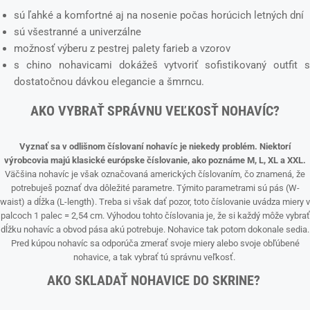
sú ľahké a komfortné aj na nosenie počas horúcich letných dní
sú všestranné a univerzálne
možnosť výberu z pestrej palety farieb a vzorov
s chino nohavicami dokážeš vytvoriť sofistikovaný outfit s
dostatočnou dávkou elegancie a šmrncu.
AKO VYBRAŤ SPRÁVNU VEĽKOSŤ NOHAVÍC?
Vyznať sa v odlišnom číslovaní nohavíc je niekedy problém. Niektorí
výrobcovia majú klasické európske číslovanie, ako poznáme M, L, XL a XXL.
Väčšina nohavíc je však označovaná amerických číslovaním, čo znamená, že
potrebuješ poznať dva dôležité parametre. Týmito parametrami sú pás (W-
waist) a dĺžka (L-length). Treba si však dať pozor, toto číslovanie uvádza miery v
palcoch 1 palec = 2,54 cm. Výhodou tohto číslovania je, že si každý môže vybrať
dĺžku nohavíc a obvod pása akú potrebuje. Nohavice tak potom dokonale sedia.
Pred kúpou nohavíc sa odporúča zmerať svoje miery alebo svoje obľúbené
nohavice, a tak vybrať tú správnu veľkosť.
AKO SKLADAŤ NOHAVICE DO SKRINE?