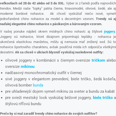
veľkostiach od 28 do 42 alebo od S do XXL.
Vyber si z farieb podľa najnovšíc
trendov. Medzi naše "topky" patria čierne, tmavomodré, olivové, šedé, ale aj
moderné bordové nohavice. Ak chceš vyskúšať niečo nové, vymeň
jednofarebné chino nohavice za model s decentným vzorom.
Trendy sú a
naďalej elegantné chino nohavice s pásikavým a károvaným vzorom.
V našej ponuke nájdeš okrem módnych chino nohavíc aj štýlové
joggery.
Joggery sú nohavice, ktoré dizajnom pripomínajú tepláky - nohavica je
ukončená elastickou manžetou, môžu aj nemusia mať znížený sed. Sú to
nohavice športového charakteru, avšak pouličná móda ich odporúča všetkými
desiatimi.
Ak sa chceš v uliciach blysnúť vyskúšaj nasledovné outfity:
olivové joggery v kombinácii s čiernym oversize
tričkom
alebo
oversize
mikinou
nadčasový monochromatický outfit v čiernej
sivé joggery v elegantom prevedení, biele tričko, šedá košeľa,
olivová bomber
bunda
pre uhladenejší dojem vymeň mikinu za sveter a bundu za kabát
pre svieži mestský look vyskúšaj béžové joggery,
biele tričko
štýlovú rifľovú bundu
Prečo by si mal zaradiť trendy chino nohavice do svojich outfitov?