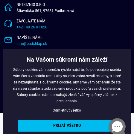
NETBIZNIS S.R.O.
Štiavnička 561, 97681 Podbrezová
ZAVOLAJTE NÁM:
+421 48 26 01 020
NAPÍŠTE NÁM:
info@budchlap.sk
UŽITOČNÉ INFORMÁCIE
Na Vašom súkromí nám záleží
O NÁS
Súbory cookies vám pomôžu rýchlo nájsť to, čo potrebujete, ušetria
VERNOSTNÝ PROGRAM
vám čas a zabránia tomu, aby sa vám zobrazovali reklamy, o ktoré
BLOG
sa nezaujímate. Používame
cookies
, aby sme vám oznámili, že ste
na našej stránke, a zobrazujeme produkty podľa vašich preferencií.
FACEBOOK
Súbory cookies nám pomáhajú zlepšiť váš vylepšený zážitok z
prehliadania.
Odmietnuť všetko
Copyright © 2025 - Budchlap.sk Všetky práva vyhradené. webdesign ©
PRIJAŤ VŠETKO
litvanyi.sk