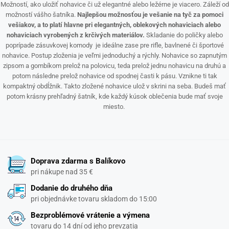
Možností, ako uložiť nohavice či už elegantné alebo ležérne je viacero. Záleží od
možností vášho šatníka.
Najlepšou možnosťou je vešanie na tyč za pomoci
vešiakov, a to platí hlavne pri elegantných, oblekových nohaviciach alebo
nohaviciach vyrobených z krčivých materiálov.
Skladanie do poličky alebo
poprípade zásuvkovej komody je ideálne zase pre rifle, bavlnené či športové
nohavice. Postup zloženia je veľmi jednoduchý a rýchly. Nohavice so zapnutým
zipsom a gombíkom prelož na polovicu, teda prelož jednu nohavicu na druhú a
potom následne prelož nohavice od spodnej časti k pásu. Vznikne ti tak
kompaktný obdĺžnik. Takto zložené nohavice ulož v skrini na seba. Budeš mať
potom krásny prehľadný šatník, kde každý kúsok oblečenia bude mať svoje
miesto.
Doprava zdarma s Balíkovo
pri nákupe nad 35 €
Dodanie do druhého dňa
pri objednávke tovaru skladom do 15:00
Bezproblémové vrátenie a výmena
tovaru do 14 dní od jeho prevzatia