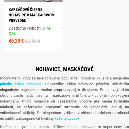
KAPSÁČOVÉ ČIERNE
NOHAVICE V MASKÁČOVOM
PREVEDENÍ
Dostupné veľkosti:
S,
M,
XXL
46,20 €
67,65 €
NOHAVICE, MASKÁČOVÉ
Módny trend, ktorý sa teší obrovskej popularite. Pohodlné, vkusné a elegantné
pánske chino nohavice.
Univerzálne
chino nohavice pôsobia uhladení
elegantným dojmom s módne prepracovaným dizajnom.
Predstavujú zlat
strednú cestu medzi ležérnymi nadčasovými rifľami a klasickými oblekovými
nohavicami.
Chino nohavice sú všestranné, vhodné pre menej formálne
udalosti, na neformálne pracovné stretnutia, do kancelárie, ale aj na
voľnočasové aktivity.
Pri elegantnom vzhľade v chino nohaviciach nezabudni
do outfitu zakomponovať kvalitný
kožený opasok.
Buďchlap si pre teba pripravil štýlové pánske nohavice za super ceny.
Vo