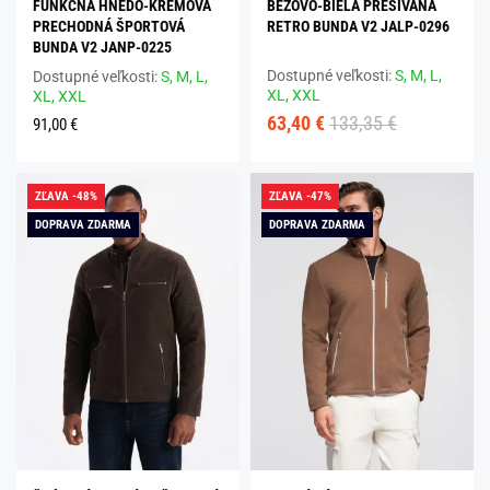
FUNKČNÁ HNEDO-KRÉMOVÁ
BÉŽOVO-BIELA PREŠÍVANÁ
PRECHODNÁ ŠPORTOVÁ
RETRO BUNDA V2 JALP-0296
BUNDA V2 JANP-0225
Dostupné veľkosti:
S,
M,
L,
Dostupné veľkosti:
S,
M,
L,
XL,
XXL
XL,
XXL
63,40 €
133,35 €
91,00 €
ZĽAVA -48%
ZĽAVA -47%
DOPRAVA ZDARMA
DOPRAVA ZDARMA