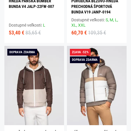
HNEDÁ PÁNSKA BOMBER
POHODLNÁ BÉŽOVO-HNEDÁ
BUNDA V4 JALP-22FW-007
PRECHODNÁ ŠPORTOVÁ
BUNDA V19 JANP-0194
Dostupné veľkosti:
S,
M,
L,
Dostupné veľkosti:
L
XL,
XXL
53,40 €
85,65 €
60,70 €
109,35 €
DOPRAVA ZDARMA
ZĽAVA -52%
DOPRAVA ZDARMA