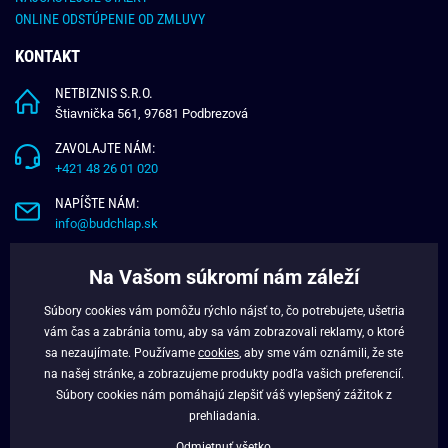
ONLINE ODSTÚPENIE OD ZMLUVY
KONTAKT
NETBIZNIS S.R.O.
Štiavnička 561, 97681 Podbrezová
ZAVOLAJTE NÁM:
+421 48 26 01 020
NAPÍŠTE NÁM:
info@budchlap.sk
UŽITOČNÉ INFORMÁCIE
Na Vašom súkromí nám záleží
O NÁS
Súbory cookies vám pomôžu rýchlo nájsť to, čo potrebujete, ušetria
VERNOSTNÝ PROGRAM
vám čas a zabránia tomu, aby sa vám zobrazovali reklamy, o ktoré
BLOG
sa nezaujímate. Používame
cookies
, aby sme vám oznámili, že ste
na našej stránke, a zobrazujeme produkty podľa vašich preferencií.
FACEBOOK
Súbory cookies nám pomáhajú zlepšiť váš vylepšený zážitok z
prehliadania.
Odmietnuť všetko