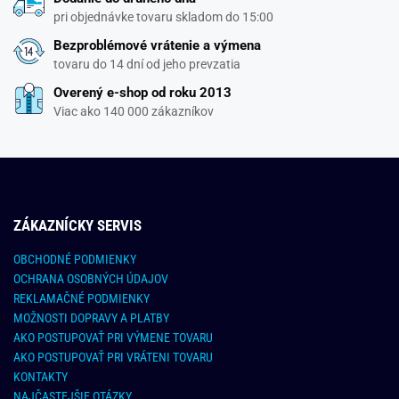
pri objednávke tovaru skladom do 15:00
Bezproblémové vrátenie a výmena
tovaru do 14 dní od jeho prevzatia
Overený e-shop od roku 2013
Viac ako 140 000 zákazníkov
ZÁKAZNÍCKY SERVIS
OBCHODNÉ PODMIENKY
OCHRANA OSOBNÝCH ÚDAJOV
REKLAMAČNÉ PODMIENKY
MOŽNOSTI DOPRAVY A PLATBY
AKO POSTUPOVAŤ PRI VÝMENE TOVARU
AKO POSTUPOVAŤ PRI VRÁTENI TOVARU
KONTAKTY
NAJČASTEJŠIE OTÁZKY