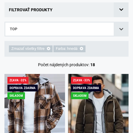
FILTROVAŤ PRODUKTY
TOP
Zmazať všetky filtre
Farba: hnedá
Počet nájdených produktov:
18
ZĽAVA -32%
ZĽAVA -33%
DOPRAVA ZDARMA
DOPRAVA ZDARMA
SKLADOM
SKLADOM