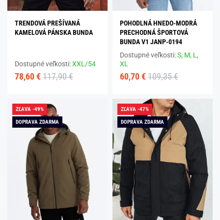
TRENDOVÁ PREŠÍVANÁ
POHODLNÁ HNEDO-MODRÁ
KAMELOVÁ PÁNSKA BUNDA
PRECHODNÁ ŠPORTOVÁ
BUNDA V1 JANP-0194
Dostupné veľkosti:
S,
M,
L,
Dostupné veľkosti:
XXL/54
XL
78,60 €
117,90 €
60,70 €
109,35 €
ZĽAVA -49%
ZĽAVA -47%
DOPRAVA ZDARMA
DOPRAVA ZDARMA