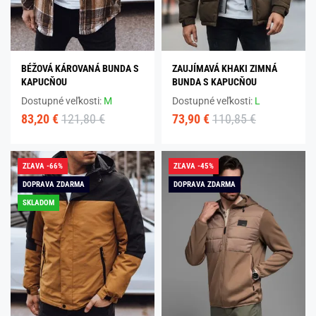
BÉŽOVÁ KÁROVANÁ BUNDA S
ZAUJÍMAVÁ KHAKI ZIMNÁ
KAPUCŇOU
BUNDA S KAPUCŇOU
Dostupné veľkosti:
M
Dostupné veľkosti:
L
83,20 €
121,80 €
73,90 €
110,85 €
ZĽAVA -66%
ZĽAVA -45%
DOPRAVA ZDARMA
DOPRAVA ZDARMA
SKLADOM