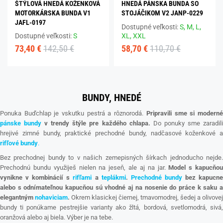
ŠTÝLOVÁ HNEDÁ KOŽENKOVÁ
HNEDÁ PÁNSKA BUNDA SO
MOTORKÁRSKA BUNDA V1
STOJÁČIKOM V2 JANP-0229
JAFL-0197
Dostupné veľkosti:
S,
M,
L,
Dostupné veľkosti:
S
XL,
XXL
73,40 €
142,50 €
58,70 €
110,70 €
BUNDY, HNEDÉ
Ponuka Buďchlap je vskutku pestrá a rôznorodá.
Pripravili sme si modern
pánske bundy
v trendy štýle pre každého chlapa.
Do ponuky sme zaradil
hrejivé zimné bundy, praktické prechodné bundy, nadčasové koženkové a
rifľové
bundy
.
Bez prechodnej bundy to v našich zemepisných šírkach jednoducho nejde.
Prechodnú bundu využiješ nielen na jeseň, ale aj na jar.
Model s kapucňo
vynikne v kombinácií s
rifľami
a
teplákmi
.
Prechodné bundy
bez kapucn
alebo s odnímateľnou kapucňou sú vhodné aj na nosenie do práce k saku a
elegantným
nohaviciam
.
Okrem klasickej čiernej, tmavomodrej, šedej a olivovej
bundy ti ponúkame pestrejšie varianty ako žltá, bordová, svetlomodrá, sivá,
oranžová alebo aj biela. Výber je na tebe.