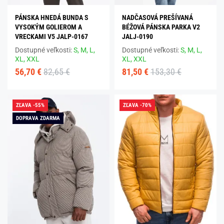
PÁNSKA HNEDÁ BUNDA S
NADČASOVÁ PREŠÍVANÁ
VYSOKÝM GOLIEROM A
BÉŽOVÁ PÁNSKA PARKA V2
VRECKAMI V5 JALP-0167
JALJ-0190
Dostupné veľkosti:
S,
M,
L,
Dostupné veľkosti:
S,
M,
L,
XL,
XXL
XL,
XXL
56,70 €
82,65 €
81,50 €
153,30 €
ZĽAVA -55%
ZĽAVA -70%
DOPRAVA ZDARMA