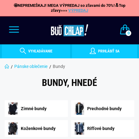
🤩NEPREMEŠKAJ! MEGA VÝPREDAJ so zľavami do 70%!🔝Top
zľavy»»»
VÝPREDAJ
0
VYHĽADÁVANIE
PRIHLÁSIŤ SA
Pánske oblečenie
Bundy
BUNDY, HNEDÉ
Zimné bundy
Prechodné bundy
Koženkové bundy
Rifľové bundy