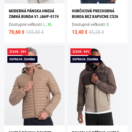
MODERNÁ PÁNSKA HNEDÁ
HORČICOVÁ PRECHODNÁ
ZIMNÁ BUNDA V1 JAHP-0174
BUNDA BEZ KAPUCNE C526
Dostupné veľkosti:
L,
XL
Dostupné veľkosti:
S
70,60 €
155,40 €
13,40 €
45,20 €
ZĽAVA -38%
ZĽAVA -44%
DOPRAVA ZDARMA
DOPRAVA ZDARMA