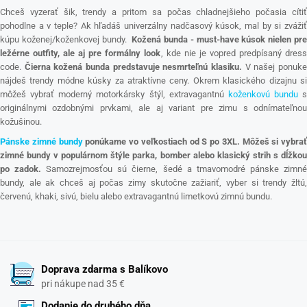
Chceš vyzerať šik, trendy a pritom sa počas chladnejšieho počasia cítiť
pohodlne a v teple? Ak hľadáš univerzálny nadčasový kúsok, mal by si zvážiť
kúpu koženej/koženkovej bundy.
Kožená bunda - must-have kúsok nielen pr
ležérne outfity, ale aj pre formálny look
, kde nie je vopred predpísaný dress
code.
Čierna kožená bunda predstavuje nesmrteľnú klasiku.
V našej ponuk
nájdeš trendy módne kúsky za atraktívne ceny. Okrem klasického dizajnu si
môžeš vybrať moderný motorkársky štýl, extravagantnú
koženkovú bundu
s
originálnymi ozdobnými prvkami, ale aj variant pre zimu s odnímateľnou
kožušinou.
Pánske zimné bundy
ponúkame vo veľkostiach od S po 3XL. Môžeš si vybrať
zimné bundy v populárnom štýle parka, bomber alebo klasický strih s dĺžkou
po zadok.
Samozrejmosťou sú čierne, šedé a tmavomodré pánske zimn
bundy, ale ak chceš aj počas zimy skutočne zažiariť, vyber si trendy žltú,
červenú, khaki, sivú, bielu alebo extravagantnú limetkovú zimnú bundu.
Doprava zdarma s Balíkovo
pri nákupe nad 35 €
Dodanie do druhého dňa