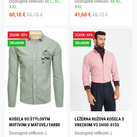
Dostupné veľkosti:
M,
L,
XL,
Dostupné veľkosti:
M,
XL,
XXL
XXL
60,10 €
90,15 €
41,60 €
48,72 €
ZĽAVA -55%
ZĽAVA -49%
SKLADOM
SKLADOM
KOŠEĽA SO ŠTÝLOVÝM
LEŽÉRNA RUŽOVÁ KOŠEĽA S
MOTÍVOM V MÄTOVEJ FARBE
VRECKOM V3 SHOS-0153
Dostupné veľkosti:
L
Dostupné veľkosti:
L