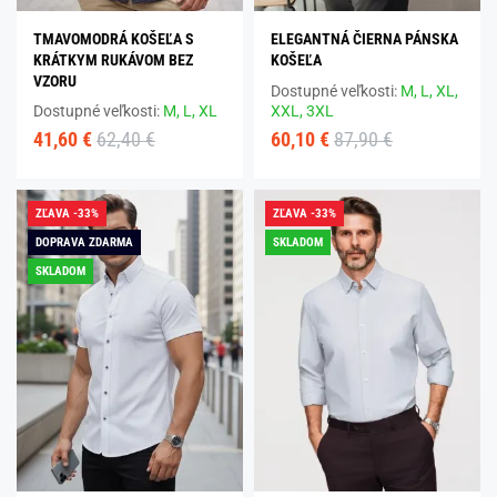
TMAVOMODRÁ KOŠEĽA S
ELEGANTNÁ ČIERNA PÁNSKA
KRÁTKYM RUKÁVOM BEZ
KOŠEĽA
VZORU
Dostupné veľkosti:
M,
L,
XL,
Dostupné veľkosti:
M,
L,
XL
XXL,
3XL
41,60 €
62,40 €
60,10 €
87,90 €
ZĽAVA -33%
ZĽAVA -33%
DOPRAVA ZDARMA
SKLADOM
SKLADOM