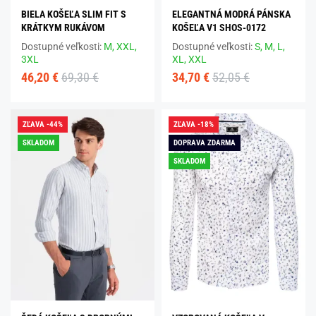
BIELA KOŠEĽA SLIM FIT S
ELEGANTNÁ MODRÁ PÁNSKA
KRÁTKYM RUKÁVOM
KOŠEĽA V1 SHOS-0172
Dostupné veľkosti:
M,
XXL,
Dostupné veľkosti:
S,
M,
L,
3XL
XL,
XXL
46,20 €
69,30 €
34,70 €
52,05 €
ZĽAVA -44%
ZĽAVA -18%
SKLADOM
DOPRAVA ZDARMA
SKLADOM