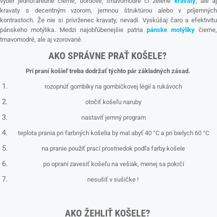
výber jednofarebné čierne, bordové, tmavomodré či zelené
kravaty
, ale a
kravaty s decentným vzorom, jemnou štruktúrou alebo v príjemných
kontrastoch. Že nie si prívrženec kravaty, nevadí. Vyskúšaj čaro a efektivitu
pánskeho motýlika. Medzi najobľúbenejšie patria
pánske motýliky
čierne,
tmavomodré, ale aj vzorované.
AKO SPRÁVNE PRAŤ KOŠELE?
Pri praní košieľ treba dodržať týchto pár základných zásad.
rozopnúť gombíky na gombičkovej légií a rukávoch
otočiť košeľu naruby
nastaviť jemný program
teplota prania pri farbných košelia by mal abyť 40 °C a pri bielych 60 °C
na pranie použiť prací prostriedok podľa farby košele
po opraní zavesiť košeľu na vešiak, menej sa pokrčí
nesušiť v sušičke !
AKO ŽEHLIŤ KOŠELE?