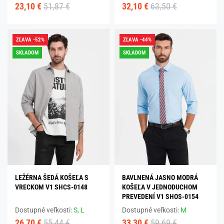
23,10 €
51,87 €
32,10 €
63,50 €
ZĽAVA -52%
ZĽAVA -44%
SKLADOM
SKLADOM
LEŽÉRNA ŠEDÁ KOŠEĽA S
BAVLNENÁ JASNO MODRÁ
VRECKOM V1 SHCS-0148
KOŠEĽA V JEDNODUCHOM
PREVEDENÍ V1 SHOS-0154
Dostupné veľkosti:
S,
L
Dostupné veľkosti:
M
26,70 €
55,44 €
33,30 €
59,69 €