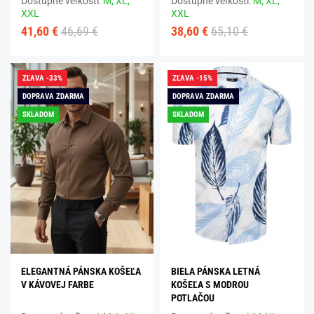
Dostupné veľkosti:
M,
XL,
Dostupné veľkosti:
M,
XL,
XXL
XXL
41,60 €
46,69 €
38,60 €
65,10 €
ZĽAVA -33%
ZĽAVA -15%
DOPRAVA ZDARMA
DOPRAVA ZDARMA
SKLADOM
SKLADOM
ELEGANTNÁ PÁNSKA KOŠEĽA
BIELA PÁNSKA LETNÁ
V KÁVOVEJ FARBE
KOŠEĽA S MODROU
POTLAČOU