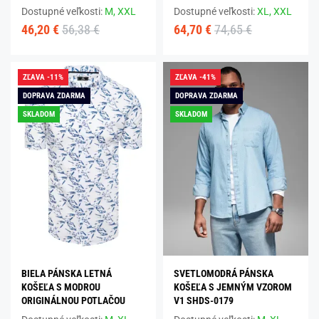
Dostupné veľkosti:
M,
XXL
Dostupné veľkosti:
XL,
XXL
46,20 €
56,38 €
64,70 €
74,65 €
ZĽAVA -11%
ZĽAVA -41%
DOPRAVA ZDARMA
DOPRAVA ZDARMA
SKLADOM
SKLADOM
BIELA PÁNSKA LETNÁ
SVETLOMODRÁ PÁNSKA
KOŠEĽA S MODROU
KOŠEĽA S JEMNÝM VZOROM
ORIGINÁLNOU POTLAČOU
V1 SHDS-0179