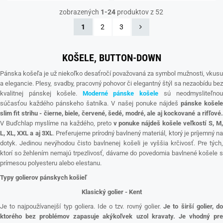
zobrazených
1-24
produktov z 52
1
2
3
KOŠELE, BUTTON-DOWN
Pánska košeľa je už niekoľko desaťročí považovaná za symbol mužnosti, vkusu
a elegancie. Plesy, svadby, pracovný pohovor či elegantný štýl sa nezaobídu bez
kvalitnej pánskej košele.
Moderné pánske košele
sú neodmysliteľno
súčasťou každého pánskeho šatníka. V našej ponuke nájdeš
pánske
košel
slim fit strihu - čierne, biele, červené, šedé, modré, ale aj kockované a rifľové.
V Buďchlap myslíme na každého, preto
v ponuke nájdeš košele veľkostí S, M,
L, XL, XXL a aj 3XL
. Preferujeme prírodný bavlnený materiál, ktorý je príjemný n
dotyk. Jedinou nevýhodou čisto bavlnenej košeli je vyššia krčivosť. Pre tých,
ktorí so žehlením nemajú trpezlivosť, dávame do povedomia bavlnené košele s
prímesou polyesteru alebo elestanu.
Typy golierov pánskych košieľ
Klasický golier - Kent
Je to najpoužívanejší typ goliera. Ide o tzv. rovný golier.
Je to širší golier, d
ktorého bez problémov zapasuje akýkoľvek uzol kravaty. Je
vhodný pr