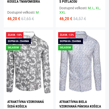
KOŠEĽA TMAVOMODRÁ
S POTLAČOU
Dostupné veľkosti:
M,
L,
XL,
Dostupné veľkosti:
M
XXL
46,20 €
67,65 €
46,20 €
54,57 €
ZĽAVA -18%
ZĽAVA -13%
DOPRAVA ZDARMA
DOPRAVA ZDARMA
SKLADOM
SKLADOM
ATRAKTÍVNA VZOROVANÁ
ATRAKTÍVNA BIELA
ŠEDÁ KOŠEĽA
VZOROVANÁ PÁNSKA KOŠEĽA