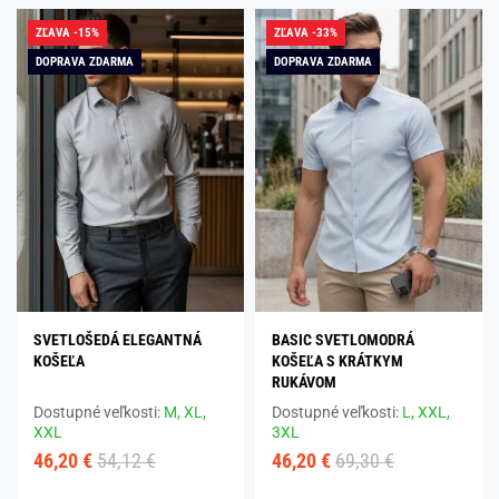
ZĽAVA -15%
ZĽAVA -33%
DOPRAVA ZDARMA
DOPRAVA ZDARMA
SVETLOŠEDÁ ELEGANTNÁ
BASIC SVETLOMODRÁ
KOŠEĽA
KOŠEĽA S KRÁTKYM
RUKÁVOM
Dostupné veľkosti:
M,
XL,
Dostupné veľkosti:
L,
XXL,
XXL
3XL
46,20 €
54,12 €
46,20 €
69,30 €