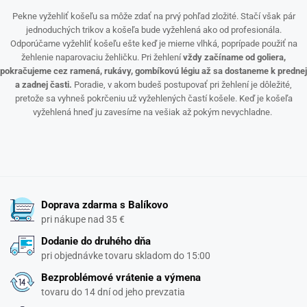
Pekne vyžehliť košeľu sa môže zdať na prvý pohľad zložité. Stačí však pár
jednoduchých trikov a košeľa bude vyžehlená ako od profesionála.
Odporúčame vyžehliť košeľu ešte keď je mierne vlhká, poprípade použiť na
žehlenie naparovaciu žehličku. Pri žehlení
vždy začíname od goliera,
pokračujeme cez ramená, rukávy, gombíkovú légiu až sa dostaneme k prednej
a zadnej časti.
Poradie, v akom budeš postupovať pri žehlení je dôležité,
pretože sa vyhneš pokrčeniu už vyžehlených častí košele. Keď je košeľa
vyžehlená hneď ju zavesíme na vešiak až pokým nevychladne.
Doprava zdarma s Balíkovo
pri nákupe nad 35 €
Dodanie do druhého dňa
pri objednávke tovaru skladom do 15:00
Bezproblémové vrátenie a výmena
tovaru do 14 dní od jeho prevzatia