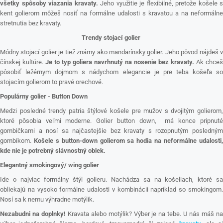
všetky spôsoby viazania kravaty.
Jeho využitie je flexibilné, pretože košele s
kent golierom môžeš nosiť na formálne udalosti s kravatou a na neformálne
stretnutia bez kravaty.
Trendy stojací golier
Módny stojací golier je tiež známy ako mandarínsky golier. Jeho pôvod nájdeš v
čínskej kultúre.
Je to typ goliera navrhnutý na nosenie bez kravaty.
Ak chceš
pôsobiť ležérnym dojmom s nádychom elegancie je pre teba košeľa so
stojacím golierom to pravé orechové.
Populárny golier - Button Down
Medzi posledné trendy patria štýlové košele pre mužov s dvojitým golierom,
ktoré pôsobia veľmi moderne. Golier button down, má konce pripnuté
gombičkami a nosí sa najčastejšie bez kravaty s rozopnutým posledným
gombíkom.
Košele s button-down golierom sa hodia na neformálne udalosti
kde nie je potrebný slávnostný oblek.
Elegantný smokingový/ wing golier
Ide o najviac formálny štýl golieru. Nachádza sa na košeliach, ktoré sa
obliekajú na vysoko formálne udalosti v kombinácii napríklad so smokingom.
Nosí sa k nemu výhradne motýlik.
Nezabudni na doplnky!
Kravata alebo motýlik? Výber je na tebe. U nás máš n