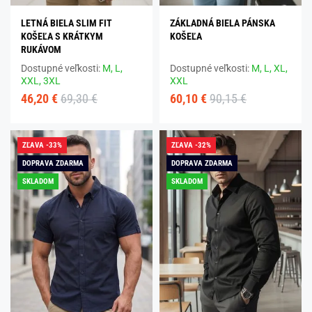
LETNÁ BIELA SLIM FIT
ZÁKLADNÁ BIELA PÁNSKA
KOŠEĽA S KRÁTKYM
KOŠEĽA
RUKÁVOM
Dostupné veľkosti:
M,
L,
Dostupné veľkosti:
M,
L,
XL,
XXL,
3XL
XXL
46,20 €
69,30 €
60,10 €
90,15 €
ZĽAVA -33%
ZĽAVA -32%
DOPRAVA ZDARMA
DOPRAVA ZDARMA
SKLADOM
SKLADOM