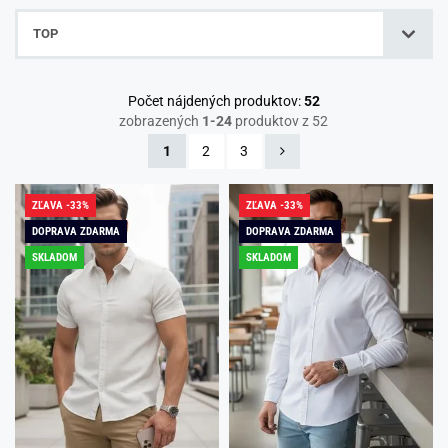
TOP
Počet nájdených produktov:
52
zobrazených
1-24
produktov z 52
1
2
3
ZĽAVA -33%
ZĽAVA -33%
DOPRAVA ZDARMA
DOPRAVA ZDARMA
SKLADOM
SKLADOM