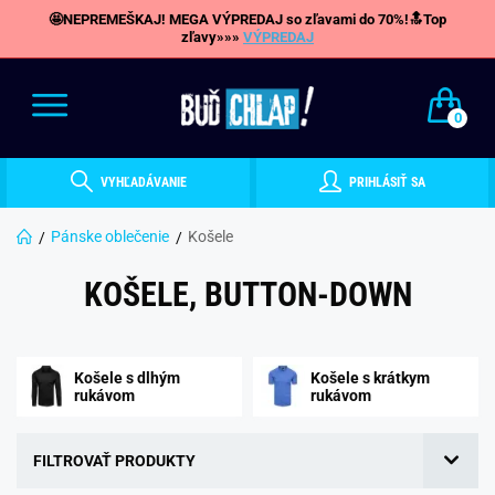
🤩NEPREMEŠKAJ! MEGA VÝPREDAJ so zľavami do 70%!🔝Top
zľavy»»»
VÝPREDAJ
0
VYHĽADÁVANIE
PRIHLÁSIŤ SA
Pánske oblečenie
Košele
KOŠELE, BUTTON-DOWN
Košele s dlhým
Košele s krátkym
rukávom
rukávom
FILTROVAŤ PRODUKTY