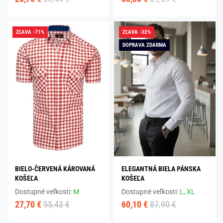
ZĽAVA -71%
ZĽAVA -32%
DOPRAVA ZDARMA
BIELO-ČERVENÁ KÁROVANÁ
ELEGANTNÁ BIELA PÁNSKA
KOŠEĽA
KOŠEĽA
Dostupné veľkosti:
M
Dostupné veľkosti:
L,
XL
27,70 €
95,43 €
60,10 €
87,90 €