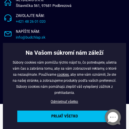
Štiavnička 561, 97681 Podbrezová
ZAVOLAJTE NÁM:
+421 48 26 01 020
NAPÍŠTE NÁM:
info@budchlap.sk
UŽITOČNÉ INFORMÁCIE
Na Vašom súkromí nám záleží
O NÁS
Súbory cookies vám pomôžu rýchlo nájsť to, čo potrebujete, ušetria
VERNOSTNÝ PROGRAM
vám čas a zabránia tomu, aby sa vám zobrazovali reklamy, o ktoré
BLOG
sa nezaujímate. Používame
cookies
, aby sme vám oznámili, že ste
na našej stránke, a zobrazujeme produkty podľa vašich preferencií.
FACEBOOK
Súbory cookies nám pomáhajú zlepšiť váš vylepšený zážitok z
prehliadania.
Odmietnuť všetko
Copyright © 2025 - Budchlap.sk Všetky práva vyhradené. webdesign ©
PRIJAŤ VŠETKO
litvanyi.sk
Powered by
Simplia.cz
.