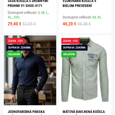
ŠEDÁ KOŠEĽA S DROBNÝMI
VZOROVANÁ KOŠEĽA V
PRUHMI V1 SHOS-0171
BIELOM PREVEDENÍ
Dostupné veľkosti:
S,
M,
L,
XL,
XXL
Dostupné veľkosti:
M,
XL
29,40 €
52,05 €
46,20 €
56,38 €
ZĽAVA -32%
ZĽAVA -15%
DOPRAVA ZDARMA
DOPRAVA ZDARMA
SKLADOM
SKLADOM
JEDNOFAREBNÁ PÁNSKA
MÄTOVÁ BAVLNENÁ KOŠEĽA