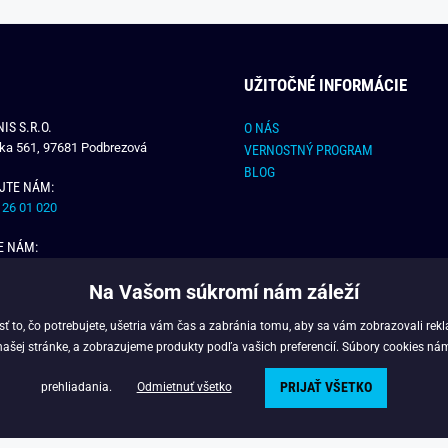
UŽITOČNÉ INFORMÁCIE
IS S.R.O.
O NÁS
čka 561, 97681 Podbrezová
VERNOSTNÝ PROGRAM
BLOG
JTE NÁM:
 26 01 020
E NÁM:
dchlap.sk
Na Vašom súkromí nám záleží
 to, čo potrebujete, ušetria vám čas a zabránia tomu, aby sa vám zobrazovali rek
našej stránke, a zobrazujeme produkty podľa vašich preferencií. Súbory cookies ná
PRIJAŤ VŠETKO
Copyright © 2025 - Budchlap.sk Všetky práva vyhradené. webdesign © litvanyi.s
prehliadania.
Odmietnuť všetko
Powered by
Simplia.cz
.