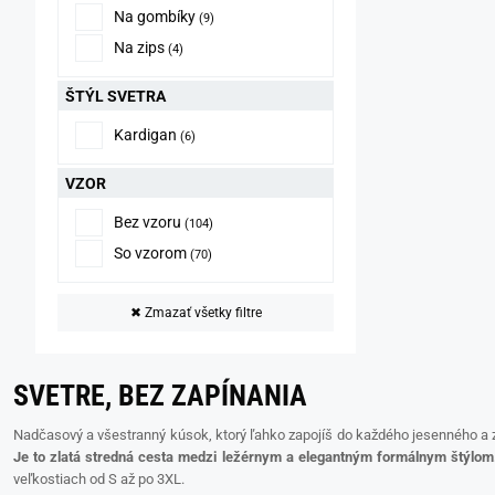
Na gombíky
(9)
Na zips
(4)
ŠTÝL SVETRA
Kardigan
(6)
VZOR
Bez vzoru
(104)
So vzorom
(70)
✖
Zmazať všetky filtre
SVETRE, BEZ ZAPÍNANIA
Nadčasový a všestranný kúsok, ktorý ľahko zapojíš do každého jesenného a zi
Je to zlatá stredná cesta medzi ležérnym a elegantným formálnym štýlom
veľkostiach od S až po 3XL.