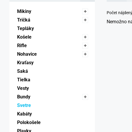
Mikiny 
Počet nájden
Tričká 
Nemožno náj
Tepláky 
Košele 
Rifle 
Nohavice 
Kraťasy 
Saká 
Tielka 
Vesty 
Bundy 
Svetre 
Kabáty 
Polokošele 
Plavky 