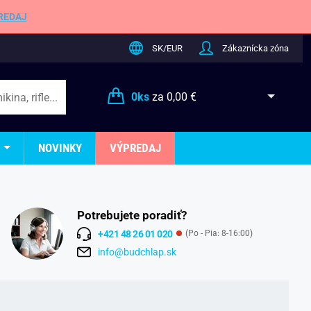
REDAJ
SK/EUR
Zákaznícka zóna
0
ks
za
0,00 €
NOVINKY
VÝPREDAJ
Potrebujete poradiť?
+421 48 26 01 020
(Po - Pia: 8-16:00)
info@budchlap.sk