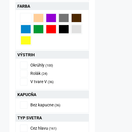
FARBA
VÝSTRIH
Okrúhly
(100)
Rolák
(24)
V tvare V
(36)
KAPUCŇA
Bez kapucne
(36)
TYP SVETRA
Cez hlavu
(161)