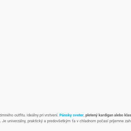
mného outfitu. Ideálny pri vrstvení.
Pánsky sveter
,
pletený kardigan alebo kl
.
Je univerzálny, praktický a predovšetkým ťa v chladnom počasí príjemne zah