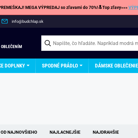
REMEŠKAJ! MEGA VÝPREDAJ so zľavami do 70%!🔝Top zľavy»»»
VÝP
info@budchlap.sk
 OBLEČENÍM
KE DOPLNKY
SPODNÉ PRÁDLO
DÁMSKE OBLEČENIE
OD NAJNOVŠIEHO
NAJLACNEJŠIE
NAJDRAHŠIE