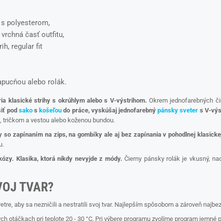
o s polyesterom,
vrchná časť outfitu,
h, regular fit
kapucňou alebo rolák.
ria klasické strihy s okrúhlym alebo s V-výstrihom.
Okrem jednofarebných čie
siť pod
sako
s
košeľou
do práce, vyskúšaj jednofarebný
pánsky sveter
s V-výs
mi, tričkom a vestou alebo koženou bundou.
 so zapínaním na zips, na gombíky ale aj bez zapínania v pohodlnej klasicke
u.
ózy. Klasika, ktorá nikdy nevyjde z módy.
Čierny pánsky rolák je vkusný, na
VOJ TVAR?
etre, aby sa nezničili a nestratili svoj tvar. Najlepším spôsobom a zároveň najb
ch otáčkach pri teplote 20 - 30 °C. Pri výbere programu zvolíme program jemné 