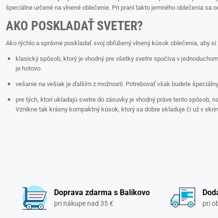
špeciálne určené na vlnené oblečenie. Pri praní takto jemného oblečenia sa 
AKO POSKLADAŤ SVETER?
Ako rýchlo a správne poskladať svoj obľúbený vlnený kúsok oblečenia, aby si 
klasický spôsob, ktorý je vhodný pre všetky svetre spočíva v jednoduchom 
je hotovo.
vešanie na vešiak je ďalším z možností. Potrebovať však budete špeciálny 
pre tých, ktorí ukladajú svetre do zásuvky je vhodný práve tento spôsob, 
Vznikne tak krásny kompaktný kúsok, ktorý sa dobre skladuje či už v skri
Doprava zdarma s Balíkovo
Doda
pri nákupe nad 35 €
pri 