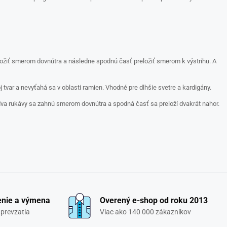
reložiť smerom dovnútra a následne spodnú časť preložiť smerom k výstrihu. A
tvar a nevyťahá sa v oblasti ramien. Vhodné pre dlhšie svetre a kardigány.
bidva rukávy sa zahnú smerom dovnútra a spodná časť sa preloží dvakrát nahor.
enie a výmena
Overený e-shop od roku 2013
 prevzatia
Viac ako 140 000 zákazníkov