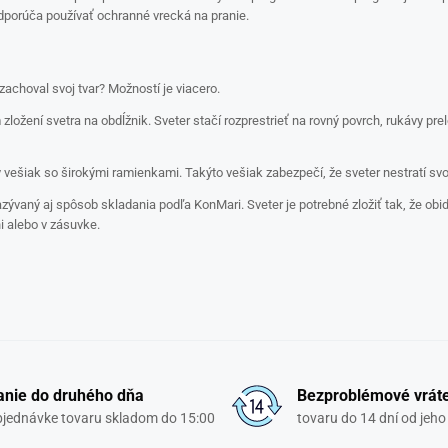
odporúča používať ochranné vrecká na pranie.
zachoval svoj tvar? Možností je viacero.
zložení svetra na obdĺžnik. Sveter stačí rozprestrieť na rovný povrch, rukávy p
vešiak so širokými ramienkami. Takýto vešiak zabezpečí, že sveter nestratí svoj 
nazývaný aj spôsob skladania podľa KonMari. Sveter je potrebné zložiť tak, že o
ni alebo v zásuvke.
nie do druhého dňa
Bezproblémové vrát
objednávke tovaru skladom do 15:00
tovaru do 14 dní od jeho