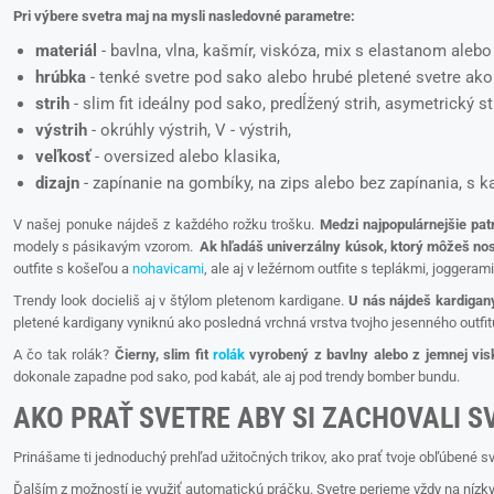
Pri výbere svetra maj na mysli nasledovné parametre:
materiál
- bavlna, vlna, kašmír, viskóza, mix s elastanom aleb
hrúbka
- tenké svetre pod sako alebo hrubé pletené svetre ako 
strih
- slim fit ideálny pod sako, predĺžený strih, asymetrický stri
výstrih
- okrúhly výstrih, V - výstrih,
veľkosť
- oversized alebo klasika,
dizajn
- zapínanie na gombíky, na zips alebo bez zapínania, s 
V našej ponuke nájdeš z každého rožku trošku.
Medzi najpopulárnejšie pat
modely s pásikavým vzorom.
Ak hľadáš univerzálny kúsok, ktorý môžeš no
outfite s košeľou a
nohavicami
, ale aj v ležérnom outfite s teplákmi, joggera
Trendy look docieliš aj v štýlom pletenom kardigane.
U nás nájdeš kardigany
pletené kardigany vyniknú ako posledná vrchná vrstva tvojho jesenného outfit
A čo tak rolák?
Čierny, slim fit
rolák
vyrobený z bavlny alebo z jemnej visk
dokonale zapadne pod sako, pod kabát, ale aj pod trendy bomber bundu.
AKO PRAŤ SVETRE ABY SI ZACHOVALI S
Prinášame ti jednoduchý prehľad užitočných trikov, ako prať tvoje obľúbené sv
Ďalším z možností je využiť automatickú práčku. Svetre perieme vždy na nízky