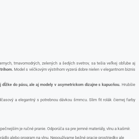
rnych, tmavomodrých, zelených a šedých svetrov, sa tešia veľkej obľube aj
trihom.
Model s véčkovým výstrihom vyzerá dobre nielen v elegantnom biznis
j dĺžke do pásu, ale aj modely v asymetrickom dizajne s kapucňou.
Hrubšie
dčasový a elegantný s potrebnou dávkou šmrncu. Slim fit rolák čiernej farby
ezpečnejším je ručné pranie. Odporúča sa pre jemné materiály, vlnu a kašmír.
prádlo alebo program na vlnu. Nepoužívame bežné pracie prostriedky ale