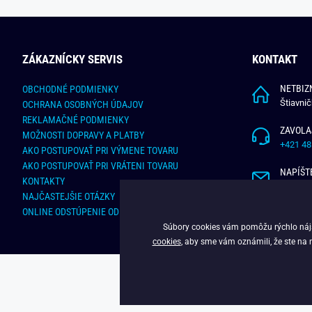
ZÁKAZNÍCKY SERVIS
KONTAKT
NETBIZN
OBCHODNÉ PODMIENKY
Štiavni
OCHRANA OSOBNÝCH ÚDAJOV
REKLAMAČNÉ PODMIENKY
ZAVOLA
MOŽNOSTI DOPRAVY A PLATBY
+421 48
AKO POSTUPOVAŤ PRI VÝMENE TOVARU
AKO POSTUPOVAŤ PRI VRÁTENI TOVARU
NAPÍŠT
KONTAKTY
info@bu
NAJČASTEJŠIE OTÁZKY
ONLINE ODSTÚPENIE OD ZMLUVY
Súbory cookies vám pomôžu rýchlo nájsť
cookies
, aby sme vám oznámili, že ste na 