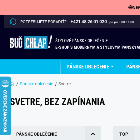
🤩NEP
+421 48 26 01 020
POTREBUJETE PORADIŤ?
po-pia 8:00-16:00
ŠTÝLOVÉ PÁNSKE OBLEČENIE
E-SHOP S MODERNÝM A ŠTÝLOVÝM PÁNSKYM
PÁNSKE OBLEČENIE
PÁNS
Pánske oblečenie
Svetre
SVETRE, BEZ ZAPÍNANIA
PÁNSKE OBLEČENIE
TOP