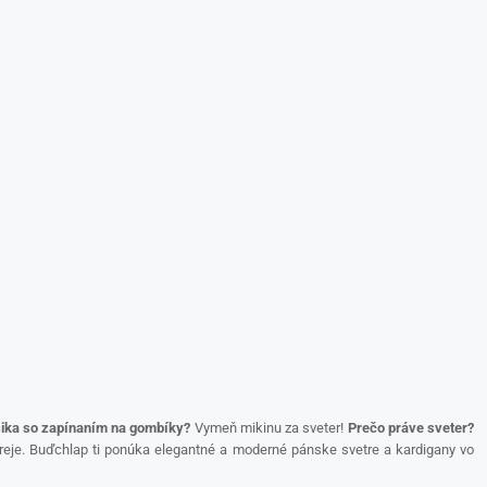
asika so zapínaním na gombíky?
Vymeň mikinu za sveter!
Prečo práve sveter?
reje. Buďchlap ti ponúka elegantné a moderné pánske svetre a kardigany vo