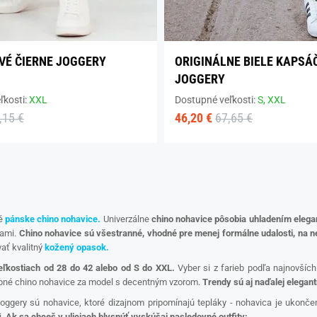
É ČIERNE JOGGERY
ORIGINÁLNE BIELE KAPSÁ
JOGGERY
ľkosti:
XXL
Dostupné veľkosti:
S,
XXL
,15 €
46,20 €
67,65 €
né
pánske chino nohavice.
Univerzálne
chino nohavice pôsobia uhladením ele
cami.
Chino nohavice sú všestranné, vhodné pre menej formálne udalosti, na nef
ať kvalitný
kožený opasok.
eľkostiach od 28 do 42 alebo od S do XXL.
Vyber si z farieb podľa najnovších 
bné chino nohavice za model s decentným vzorom.
Trendy sú aj naďalej elega
oggery sú nohavice, ktoré dizajnom pripomínajú tepláky - nohavica je ukonč
i.
Ak sa chceš v uliciach blysnúť vyskúšaj nasledovné outfity: