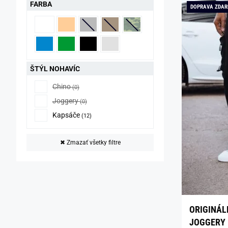
FARBA
DOPRAVA ZDA
ŠTÝL NOHAVÍC
Chino
(0)
Joggery
(0)
Kapsáče
(12)
✖
Zmazať všetky filtre
ORIGINÁL
JOGGERY