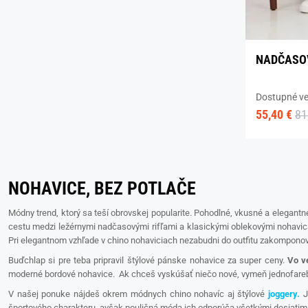
NADČASOV
Dostupné ve
55,40 €
81
NOHAVICE, BEZ POTLAČE
Módny trend, ktorý sa teší obrovskej popularite. Pohodlné, vkusné a elegant
cestu medzi ležérnymi nadčasovými rifľami a klasickými oblekovými nohavi
Pri elegantnom vzhľade v chino nohaviciach nezabudni do outfitu zakomponov
Buďchlap si pre teba pripravil štýlové pánske nohavice za super ceny.
Vo v
moderné bordové nohavice. Ak chceš vyskúšať niečo nové, vymeň jednofare
V našej ponuke nájdeš okrem módnych chino nohavíc aj štýlové
joggery.
J
športového charakteru, avšak pouličná móda ich odporúča všetkými desiatim