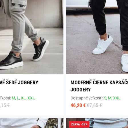
VÉ ŠEDÉ JOGGERY
MODERNÉ ČIERNE KAPSÁČ
JOGGERY
ľkosti:
M,
L,
XL,
XXL
Dostupné veľkosti:
S,
M,
XXL
,15 €
46,20 €
67,65 €
ZĽAVA -32%