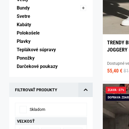
Bundy 
Svetre 
Kabáty 
Polokošele 
Plavky 
TRENDY B
JOGGERY 
Teplákové súpravy 
Ponožky 
Dostupné ve
Darčekové poukazy 
55,40 €
81
FILTROVAŤ PRODUKTY
ZĽAVA -37%
DOPRAVA ZDA
Skladom
VEĽKOSŤ