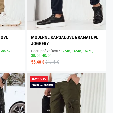
ŽOVÉ
MODERNÉ KAPSÁČOVÉ GRANÁTOVÉ
JOGGERY
,
38/52,
Dostupné veľkosti:
32/46,
34/48,
36/50,
38/52,
40/54
55,40 €
81,15 €
ZĽAVA -32%
DOPRAVA ZDARMA