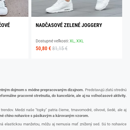
ČOVÉ
NADČASOVÉ ZELENÉ JOGGERY
Dostupné veľkosti:
XL,
XXL
50,80 €
81,15 €
gantným dojmom s módne prepracovaným dizajnom.
Predstavujú zlatú strednú
ormálne pracovné stretnutia, do kancelárie, ale aj na voľnočasové aktivity.
trendov. Medzi naše "topky" patria čierne, tmavomodré, olivové, šedé, ale aj
ntné chino nohavice s pásikavým a károvaným vzorom.
ená elastickou manžetou, môžu aj nemusia mať znížený sed. Sú to nohavice