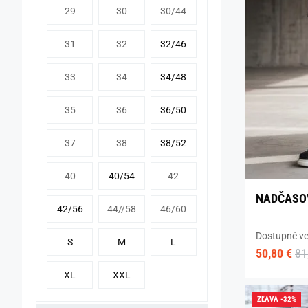
29
30
30/44
31
32
32/46
33
34
34/48
35
36
36/50
37
38
38/52
40
40/54
42
NADČASO
42/56
44//58
46/60
Dostupné ve
S
M
L
50,80 €
81
XL
XXL
ZĽAVA -32%