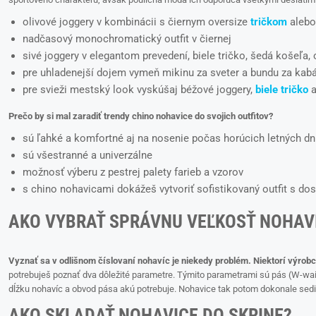
olivové joggery v kombinácii s čiernym oversize
tričkom
alebo
nadčasový monochromatický outfit v čiernej
sivé joggery v elegantom prevedení, biele tričko, šedá košeľa
pre uhladenejší dojem vymeň mikinu za sveter a bundu za kab
pre svieži mestský look vyskúšaj béžové joggery,
biele tričko
a
Prečo by si mal zaradiť trendy chino nohavice do svojich outfitov?
sú ľahké a komfortné aj na nosenie počas horúcich letných dn
sú všestranné a univerzálne
možnosť výberu z pestrej palety farieb a vzorov
s chino nohavicami dokážeš vytvoriť sofistikovaný outfit s d
AKO VYBRAŤ SPRÁVNU VEĽKOSŤ NOHAV
Vyznať sa v odlišnom číslovaní nohavíc je niekedy problém. Niektorí výrob
potrebuješ poznať dva dôležité parametre. Týmito parametrami sú pás (W-waist)
dĺžku nohavíc a obvod pása akú potrebuje. Nohavice tak potom dokonale sedi
AKO SKLADAŤ NOHAVICE DO SKRINE?