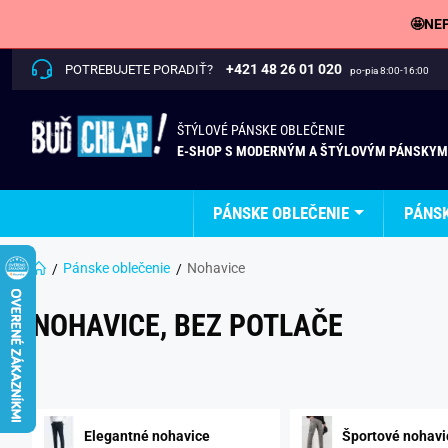
🤩NEP
+421 48 26 01 020
POTREBUJETE PORADIŤ?
po-pia 8:00-16:00
ŠTÝLOVÉ PÁNSKE OBLEČENIE
E-SHOP S MODERNÝM A ŠTÝLOVÝM PÁNSKYM
PÁNSKE OBLEČENIE
PÁNS
Pánske oblečenie
Nohavice
NOHAVICE, BEZ POTLAČE
Elegantné nohavice
Športové nohavi