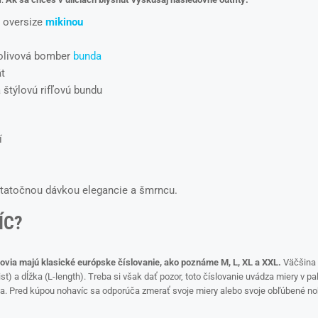
 oversize
mikinou
, olivová bomber
bunda
át
 štýlovú rifľovú bundu
í
ostatočnou dávkou elegancie a šmrncu.
ÍC?
covia majú klasické európske číslovanie, ako poznáme M, L, XL a XXL.
Väčšina 
 a dĺžka (L-length). Treba si však dať pozor, toto číslovanie uvádza miery v pa
a. Pred kúpou nohavíc sa odporúča zmerať svoje miery alebo svoje obľúbené noh