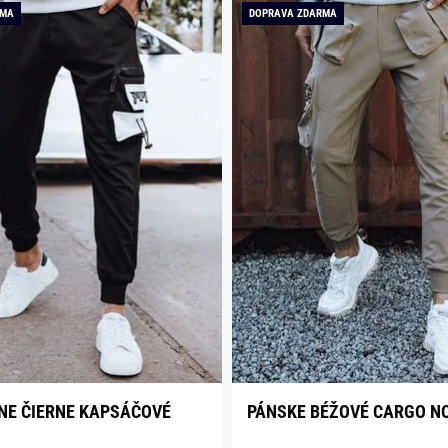
RMA
DOPRAVA ZDARMA
NE ČIERNE KAPSÁČOVÉ
PÁNSKE BÉŽOVÉ CARGO N