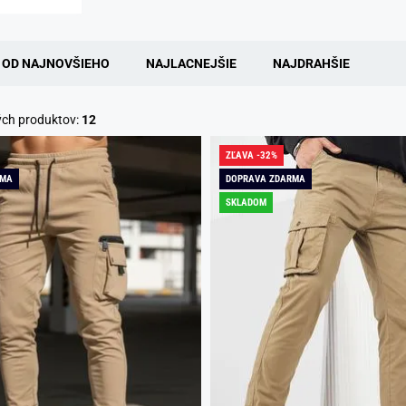
OD NAJNOVŠIEHO
NAJLACNEJŠIE
NAJDRAHŠIE
ých produktov:
12
ZĽAVA -32%
RMA
DOPRAVA ZDARMA
SKLADOM