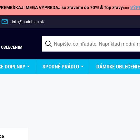
REMEŠKAJ! MEGA VÝPREDAJ so zľavami do 70%!🔝Top zľavy»»»
VÝP
info@budchlap.sk
 OBLEČENÍM
KE DOPLNKY
SPODNÉ PRÁDLO
DÁMSKE OBLEČENIE
ce