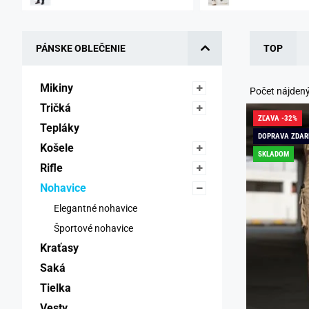
PÁNSKE OBLEČENIE
TOP
Mikiny 
Počet nájden
Tričká 
ZĽAVA -32%
Tepláky 
DOPRAVA ZDA
Košele 
SKLADOM
Rifle 
Nohavice 
Elegantné nohavice 
Športové nohavice 
Kraťasy 
Saká 
Tielka 
Vesty 