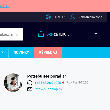
REDAJ
SK/EUR
Zákaznícka zóna
0
ks
za
0,00 €
NOVINKY
VÝPREDAJ
Potrebujete poradiť?
+421 48 26 01 020
(Po - Pia: 8-16:00)
info@budchlap.sk