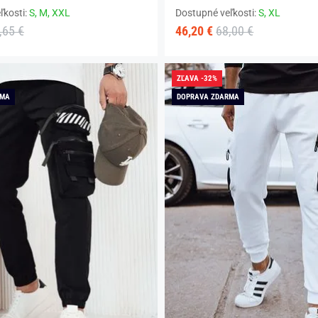
ľkosti:
S,
M,
XXL
Dostupné veľkosti:
S,
XL
,65 €
46,20 €
68,00 €
ZĽAVA -32%
RMA
DOPRAVA ZDARMA