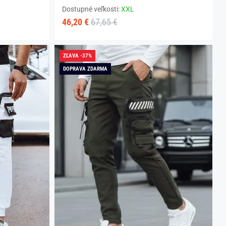
Dostupné veľkosti:
XXL
46,20 €
67,65 €
ZĽAVA -37%
DOPRAVA ZDARMA