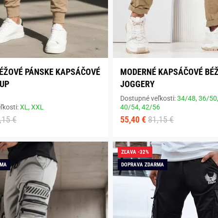
ÉŽOVÉ PÁNSKE KAPSÁČOVÉ
MODERNÉ KAPSÁČOVÉ BÉ
UP
JOGGERY
Dostupné veľkosti:
34/48,
36/50
ľkosti:
XL,
XXL
40/54,
42/56
,15 €
55,40 €
81,15 €
ZĽAVA -32%
RMA
DOPRAVA ZDARMA