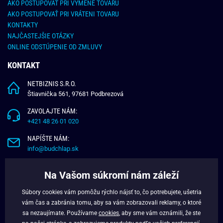
AKO POSTUPOVAŤ PRI VÝMENE TOVARU
AKO POSTUPOVAŤ PRI VRÁTENI TOVARU
KONTAKTY
NAJČASTEJŠIE OTÁZKY
ONLINE ODSTÚPENIE OD ZMLUVY
KONTAKT
NETBIZNIS S.R.O.
Štiavnička 561, 97681 Podbrezová
ZAVOLAJTE NÁM:
+421 48 26 01 020
NAPÍŠTE NÁM:
info@budchlap.sk
UŽITOČNÉ INFORMÁCIE
Na Vašom súkromí nám záleží
O NÁS
Súbory cookies vám pomôžu rýchlo nájsť to, čo potrebujete, ušetria
VERNOSTNÝ PROGRAM
vám čas a zabránia tomu, aby sa vám zobrazovali reklamy, o ktoré
BLOG
sa nezaujímate. Používame
cookies
, aby sme vám oznámili, že ste