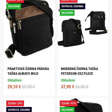
SKLADOM
DOPRAVA ZDARMA
SKLADOM
PRAKTICKÁ ČIERNA PÁNSKA
MODERNÁ ČIERNA TAŠKA
TAŠKA ALWAYS WILD
PETERSON CEZ PLECE
Skladom
Skladom
29,10 €
39,50 €
37,90 €
56,85 €
ZĽAVA -24%
ZĽAVA -47%
DOPRAVA ZDARMA
SKLADOM