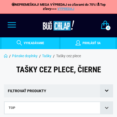
🤩NEPREMEŠKAJ! MEGA VÝPREDAJ so zľavami do 70%!🔝Top
zľavy»»»
VÝPREDAJ
0
VYHĽADÁVANIE
PRIHLÁSIŤ SA
Pánske doplnky
Tašky
Tašky cez plece
TAŠKY CEZ PLECE, ČIERNE
FILTROVAŤ PRODUKTY
TOP