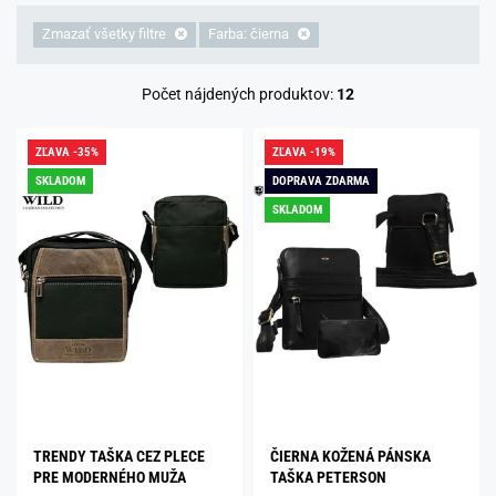
Zmazať všetky filtre
Farba: čierna
Počet nájdených produktov:
12
ZĽAVA -35%
ZĽAVA -19%
SKLADOM
DOPRAVA ZDARMA
SKLADOM
TRENDY TAŠKA CEZ PLECE
ČIERNA KOŽENÁ PÁNSKA
PRE MODERNÉHO MUŽA
TAŠKA PETERSON