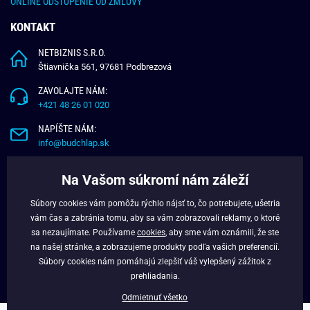
ONLINE ODSTÚPENIE OD ZMLUVY
KONTAKT
NETBIZNIS S.R.O.
Štiavnička 561, 97681 Podbrezová
ZAVOLAJTE NÁM:
+421 48 26 01 020
NAPÍŠTE NÁM:
info@budchlap.sk
UŽITOČNÉ INFORMÁCIE
Na Vašom súkromí nám záleží
O NÁS
Súbory cookies vám pomôžu rýchlo nájsť to, čo potrebujete, ušetria
VERNOSTNÝ PROGRAM
vám čas a zabránia tomu, aby sa vám zobrazovali reklamy, o ktoré
BLOG
sa nezaujímate. Používame
cookies
, aby sme vám oznámili, že ste
na našej stránke, a zobrazujeme produkty podľa vašich preferencií.
FACEBOOK
Súbory cookies nám pomáhajú zlepšiť váš vylepšený zážitok z
prehliadania.
Odmietnuť všetko