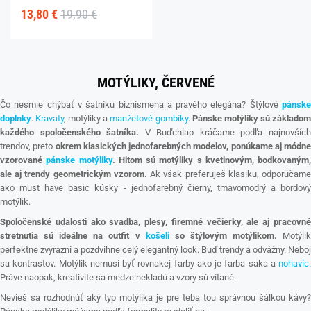
13,80 €
19,90 €
MOTÝLIKY, ČERVENÉ
Čo nesmie chýbať v šatníku biznismena a pravého elegána? Štýlové
pánske
doplnky
.
Kravaty
, motýliky a
manžetové gombíky
.
Pánske motýliky sú základo
každého spoločenského šatníka.
V Buďchlap kráčame podľa najnovšíc
trendov, preto
okrem klasických jednofarebných modelov, ponúkame aj módne
vzorované
pánske motýliky
.
Hitom sú motýliky s kvetinovým, bodkovaným,
ale aj trendy geometrickým vzorom.
Ak však preferuješ klasiku, odporúčam
ako must have basic kúsky - jednofarebný čierny, tmavomodrý a bordový
motýlik.
Spoločenské udalosti ako svadba, plesy, firemné večierky, ale aj pracovné
stretnutia sú ideálne na outfit v
košeli
so štýlovým motýlikom.
Motýli
perfektne zvýrazní a pozdvihne celý elegantný look. Buď trendy a odvážny. Neboj
sa kontrastov. Motýlik nemusí byť rovnakej farby ako je farba saka a
nohavíc
.
Práve naopak, kreativite sa medze nekladú a vzory sú vítané.
Nevieš sa rozhodnúť aký typ motýlika je pre teba tou správnou šálkou kávy?