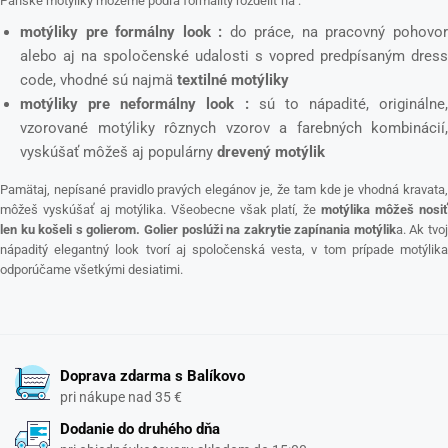
Pánske motýliky môžeme podľa formality rozdeliť na :
motýliky pre formálny look :
do práce, na pracovný pohovo
alebo aj na spoločenské udalosti s vopred predpísaným dress
code, vhodné sú najmä
textilné motýliky
motýliky pre neformálny look :
sú to nápadité, originálne,
vzorované motýliky rôznych vzorov a farebných kombinácií,
vyskúšať môžeš aj populárny
drevený motýlik
Pamätaj, nepísané pravidlo pravých elegánov je, že tam kde je vhodná kravata,
môžeš vyskúšať aj motýlika. Všeobecne však platí, že
motýlika môžeš nosi
len ku košeli s golierom. Golier poslúži na zakrytie zapínania motýlik
a. Ak tvo
nápaditý elegantný look tvorí aj spoločenská vesta, v tom prípade motýlika
odporúčame všetkými desiatimi.
Doprava zdarma s Balíkovo
pri nákupe nad 35 €
Dodanie do druhého dňa