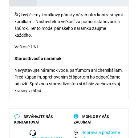
Štýlový čierny korálkový pánsky náramok s kontrastnými
korálkami. Nastaviteľná veľkosť za pomoci sťahovacích
šnúrok. Tento model pánskeho náramku zaujme
každého.
Veľkosť: UNI
Starostlivosť o náramok
Nevystavujte náramok vode, parfumom ani chemikáliám.
Pred kúpaním, sprchovaním či športom ho odporúčame
odložiť. Správnou starostlivosťou si dlhšie zachová svoj
krásny vzhľad.
NEVÁHAJTE NÁS
MOHLO BY VÁS
KONTAKTOVAŤ
ZAUJÍMAŤ
Doprava a poštovné