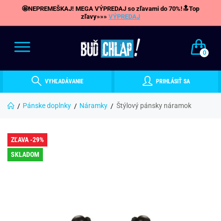
🤩NEPREMEŠKAJ! MEGA VÝPREDAJ so zľavami do 70%!🔝Top
zľavy»»»
VÝPREDAJ
0
VYHĽADÁVANIE
PRIHLÁSIŤ SA
Pánske doplnky
Náramky
Štýlový pánsky náramok
ZĽAVA -29%
SKLADOM