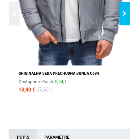
ORIGINÁLNA ŠEDÁ PRECHODNÁ BUNDA C634
PÁ
Dostupné veľkosti:
S,
M,
L
Sk
13,40 €
67,65 €
13
POPIS
PARAMETRE