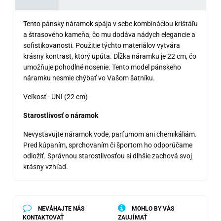
Tento pánsky náramok spája v sebe kombináciou krištáľu
a štrasového kameňa, čo mu dodáva nádych elegancie a
sofistikovanosti. Použitie týchto materiálov vytvára
krásny kontrast, ktorý upúta. Dĺžka náramku je 22 cm, čo
umožňuje pohodlné nosenie. Tento model pánskeho
náramku nesmie chýbať vo Vašom šatníku.
Veľkosť - UNI (22 cm)
Starostlivosť o náramok
Nevystavujte náramok vode, parfumom ani chemikáliám.
Pred kúpaním, sprchovaním či športom ho odporúčame
odložiť. Správnou starostlivosťou si dlhšie zachová svoj
krásny vzhľad.
NEVÁHAJTE NÁS
MOHLO BY VÁS
KONTAKTOVAŤ
ZAUJÍMAŤ