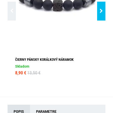
ČIERNY PÁNSKY KORÁLKOVÝ NÁRAMOK
ČI
Skladom
Dos
8,90 €
13,50 €
18
POPIS
PARAMETRE