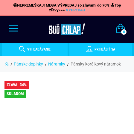
🤩NEPREMEŠKAJ! MEGA VÝPREDAJ so zľavami do 70%!🔝Top
zľavy»»»
VÝPREDAJ
0
VYHĽADÁVANIE
PRIHLÁSIŤ SA
Pánske doplnky
Náramky
Pánsky korálkový náramok
ZĽAVA -34%
SKLADOM