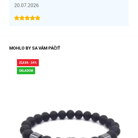
20.07.2026
MOHLO BY SA VÁM PÁČIŤ
ZĽAVA -34%
ZĽA
SKLADOM