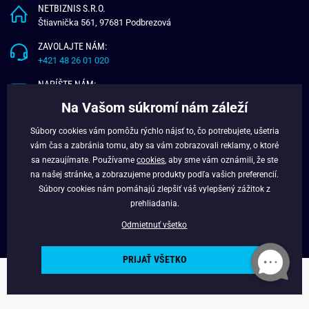
NETBIZNIS S.R.O.
Štiavnička 561, 97681 Podbrezová
ZAVOLAJTE NÁM:
+421 48 26 01 020
NAPÍŠTE NÁM:
info@budchlap.sk
Na Vašom súkromí nám záleží
UŽITOČNÉ INFORMÁCIE
Súbory cookies vám pomôžu rýchlo nájsť to, čo potrebujete, ušetria
vám čas a zabránia tomu, aby sa vám zobrazovali reklamy, o ktoré
O NÁS
sa nezaujímate. Používame
cookies
, aby sme vám oznámili, že ste
VERNOSTNÝ PROGRAM
na našej stránke, a zobrazujeme produkty podľa vašich preferencií.
BLOG
Súbory cookies nám pomáhajú zlepšiť váš vylepšený zážitok z
FACEBOOK
prehliadania.
Odmietnuť všetko
PRIJAŤ VŠETKO
Copyright © 2025 - Budchlap.sk Všetky práva vyhradené. webdesign ©
litvanyi.sk