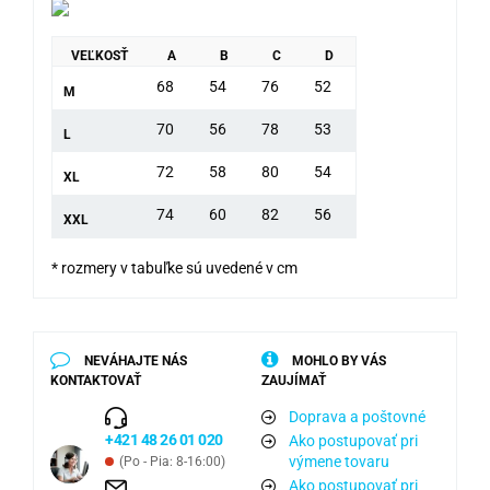
VEĽKOSŤ
A
B
C
D
68
54
76
52
M
70
56
78
53
L
72
58
80
54
XL
74
60
82
56
XXL
* rozmery v tabuľke sú uvedené v cm
NEVÁHAJTE NÁS
MOHLO BY VÁS
KONTAKTOVAŤ
ZAUJÍMAŤ
Doprava a poštovné
+421 48 26 01 020
Ako postupovať pri
výmene tovaru
(Po - Pia: 8-16:00)
Ako postupovať pri