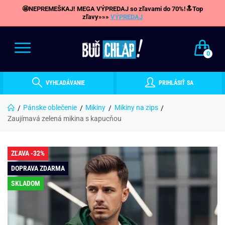
🤩NEPREMEŠKAJ! MEGA VÝPREDAJ so zľavami do 70%!🔝Top
zľavy»»»
VÝPREDAJ
0
VYHĽADÁVANIE
PRIHLÁSIŤ SA
Pánske oblečenie
Mikiny
Mikiny na zips
Zaujímavá zelená mikina s kapucňou
ZĽAVA -32%
DOPRAVA ZDARMA
SKLADOM