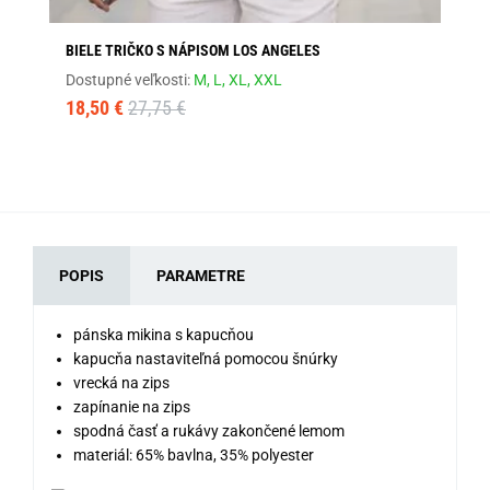
BIELE TRIČKO S NÁPISOM LOS ANGELES
OR
Dostupné veľkosti:
M,
L,
XL,
XXL
Dos
18,50 €
27,75 €
18
POPIS
PARAMETRE
pánska mikina s kapucňou
kapucňa nastaviteľná pomocou šnúrky
vrecká na zips
zapínanie na zips
spodná časť a rukávy zakončené lemom
materiál: 65% bavlna, 35% polyester