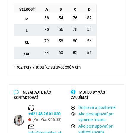
VEĽKOSŤ
A
B
C
D
68
54
76
52
M
70
56
78
53
L
72
58
80
54
XL
74
60
82
56
XXL
* rozmery v tabuľke sú uvedené v cm
NEVÁHAJTE NÁS
MOHLO BY VÁS
KONTAKTOVAŤ
ZAUJÍMAŤ
Doprava a poštovné
+421 48 26 01 020
Ako postupovať pri
výmene tovaru
(Po - Pia: 8-16:00)
Ako postupovať pri
vrátení tovaru
info@budchlap.sk