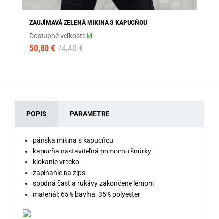
ZAUJÍMAVÁ ZELENÁ MIKINA S KAPUCŇOU
ČI
Dostupné veľkosti:
M
Dos
50,80 €
74,40 €
39
POPIS
PARAMETRE
pánska mikina s kapucňou
kapucňa nastaviteľná pomocou šnúrky
klokanie vrecko
zapínanie na zips
spodná časť a rukávy zakončené lemom
materiál: 65% bavlna, 35% polyester