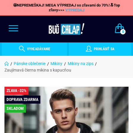
🤩NEPREMEŠKAJ! MEGA VÝPREDAJ so zľavami do 70%!🔝Top
zľavy»»»
VÝPREDAJ
0
VYHĽADÁVANIE
PRIHLÁSIŤ SA
Pánske oblečenie
Mikiny
Mikiny na zips
Zaujímavá čierna mikina s kapucňou
ZĽAVA -32%
DOPRAVA ZDARMA
SKLADOM