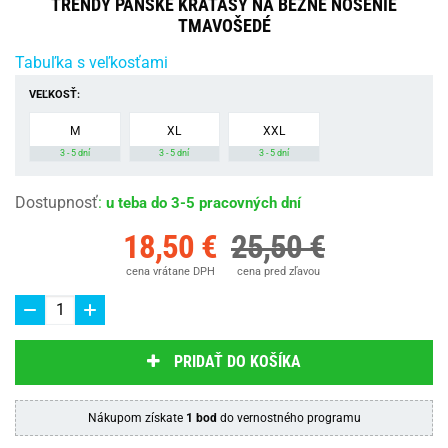
TRENDY PÁNSKE KRAŤASY NA BEŽNÉ NOSENIE
TMAVOŠEDÉ
Tabuľka s veľkosťami
VEĽKOSŤ:
M
XL
XXL
3 - 5 dní
3 - 5 dní
3 - 5 dní
Dostupnosť
:
u teba do 3-5 pracovných dní
18,50 €
25,50 €
cena vrátane DPH
cena pred zľavou
PRIDAŤ DO KOŠÍKA
Nákupom získate
1 bod
do vernostného programu