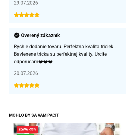
29.07.2026
Overený zákazník
Rychle dodanie tovaru. Perfektna kvalita triciek..
Bavlenene tricka su perfektnej kvality. Urcite
odporucam❤️❤️❤️
20.07.2026
MOHLO BY SA VÁM PÁČIŤ
ZĽAVA -33%
ZĽA