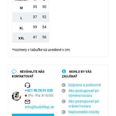
35
50
M
37
52
L
39
54
XL
41
56
XXL
*rozmery v tabuľke sú uvedené v cm.
NEVÁHAJTE NÁS
MOHLO BY VÁS
KONTAKTOVAŤ
ZAUJÍMAŤ
Doprava a poštovné
+421 48 26 01 020
Ako postupovať pri
výmene tovaru
(Po - Pia: 8-16:00)
Ako postupovať pri
vrátení tovaru
info@budchlap.sk
Najčastejšie otázky