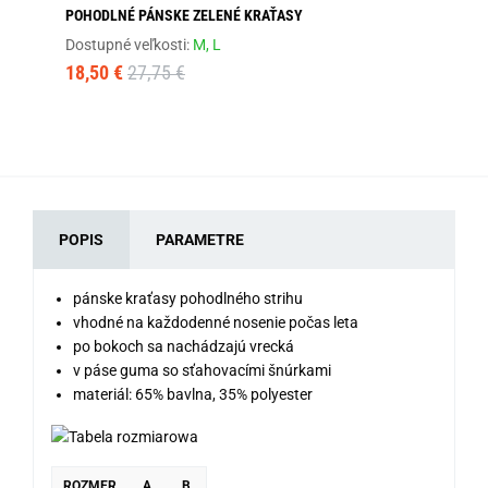
POHODLNÉ PÁNSKE ZELENÉ KRAŤASY
ŠP
FA
Dostupné veľkosti:
M,
L
Dos
18,50 €
27,75 €
18
POPIS
PARAMETRE
pánske kraťasy pohodlného strihu
vhodné na každodenné nosenie počas leta
po bokoch sa nachádzajú vrecká
v páse guma so sťahovacími šnúrkami
materiál: 65% bavlna, 35% polyester
ROZMER
A
B