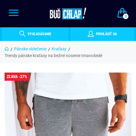
0
VYHĽADÁVANIE
PRIHLÁSIŤ SA
Pánske oblečenie
Kraťasy
Trendy pánske kraťasy na bežné nosenie tmavošedé
ZĽAVA -27%