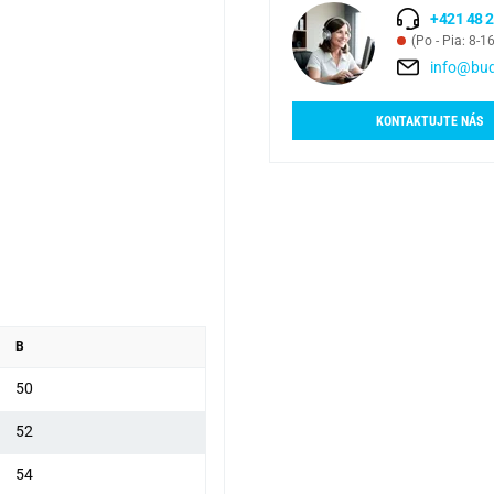
+421 48 2
(Po - Pia: 8-1
info@bud
KONTAKTUJTE NÁS
B
50
52
54