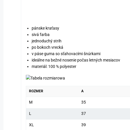
pánske kraťasy
sivá farba
jednoduchý strih
po bokoch vrecká
v páse guma so sťahovacími šnúrkami
ideálne na bežné nosenie počas letných mesiacov
materiál: 100 % polyester
ROZMER
A
M
35
L
37
XL
39