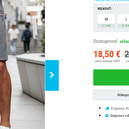
VEĽKOSŤ:
M
L
3 - 5 dní
3 - 5 d
Dostupnosť
:
skla
18,50 €
2
cena vrátane DPH
ce
Nákupo
Doprava: Ku
Doprava zd