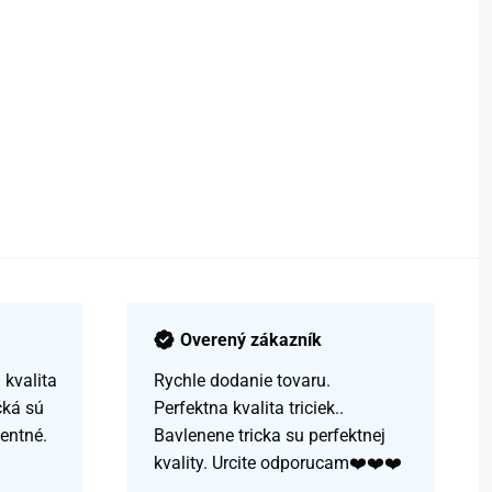
Overený zákazník
kvalita
Rychle dodanie tovaru.
čká sú
Perfektna kvalita triciek..
centné.
Bavlenene tricka su perfektnej
kvality. Urcite odporucam❤️❤️❤️