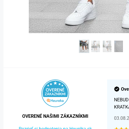
Ove
NEBUD
KRATK
OVERENÉ NAŠIMI ZÁKAZNÍKMI
03.08.
Pozrieť si hodnotenia na Heuréka.sk