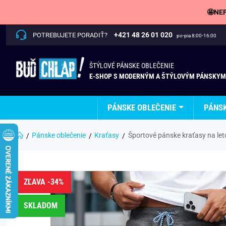
🤩NEP
+421 48 26 01 020
POTREBUJETE PORADIŤ?
po-pia 8:00-16:00
ŠTÝLOVÉ PÁNSKE OBLEČENIE
E-SHOP S MODERNÝM A ŠTÝLOVÝM PÁNSKYM
PÁNSKE OBLEČENIE
PÁNS
Pánske oblečenie
Kraťasy
Športové pánske kraťasy na leto
ZĽAVA -34%
SKLADOM