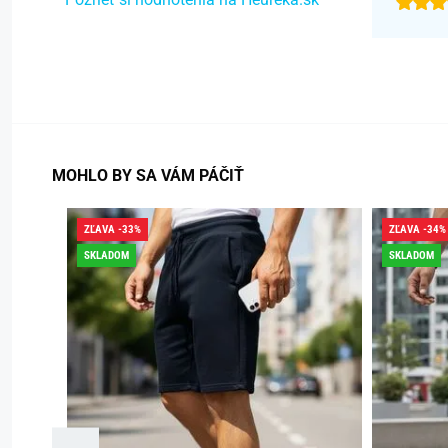
MOHLO BY SA VÁM PÁČIŤ
ZĽAVA -33%
ZĽAVA -34%
SKLADOM
SKLADOM