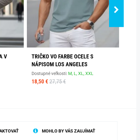
A V
TRIČKO VO FARBE OCELE S
BIEL
NÁPISOM LOS ANGELES
SMAJ
Dostupné veľkosti:
M,
L,
XL,
XXL
Dostup
18,50 €
27,75 €
27,70
AKTOVAŤ
MOHLO BY VÁS ZAUJÍMAŤ