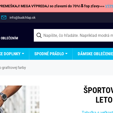
REMEŠKAJ! MEGA VÝPREDAJ so zľavami do 70%!🔝Top zľavy»»»
VÝP
info@budchlap.sk
 OBLEČENÍM
KE DOPLNKY
SPODNÉ PRÁDLO
DÁMSKE OBLEČENIE
 grafitovej farby
ŠPORTOV
LETO
Tabuľka s veľkos