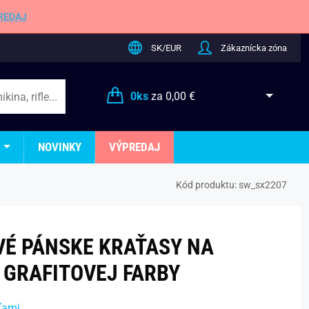
REDAJ
SK/EUR
Zákaznícka zóna
0
ks
za
0,00 €
NOVINKY
VÝPREDAJ
Kód produktu:
sw_sx2207
É PÁNSKE KRAŤASY NA
 GRAFITOVEJ FARBY
ťami