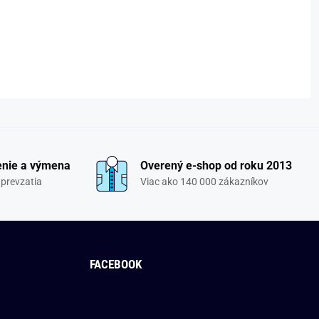
enie a výmena
Overený e-shop od roku 2013
 prevzatia
Viac ako 140 000 zákazníkov
FACEBOOK