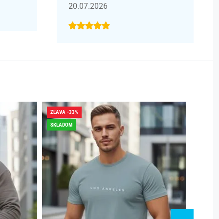
20.07.2026
ZĽAVA -33%
ZĽAVA -
SKLADOM