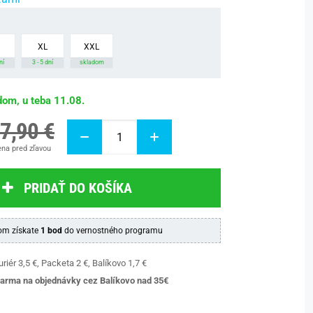
XL
XXL
ní
3 - 5 dní
skladom
dom, u teba 11.08.
7,90 €
na pred zľavou
PRIDAŤ DO KOŠÍKA
m získate
1 bod
do vernostného programu
riér 3,5 €, Packeta 2 €, Balíkovo 1,7 €
arma na objednávky cez Balíkovo nad 35€