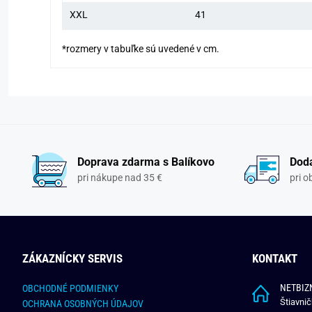
XXL
41
*rozmery v tabuľke sú uvedené v cm.
Doprava zdarma s Balíkovo
Doda
pri nákupe nad 35 €
pri 
ZÁKAZNÍCKY SERVIS
KONTAKT
NETBIZN
OBCHODNÉ PODMIENKY
Štiavni
OCHRANA OSOBNÝCH ÚDAJOV