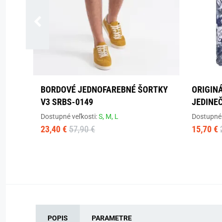
BORDOVÉ JEDNOFAREBNÉ ŠORTKY
ORIGINÁ
V3 SRBS-0149
JEDINE
Dostupné veľkosti:
S,
M,
L
Dostupné 
23,40 €
57,90 €
15,70 €
POPIS
PARAMETRE