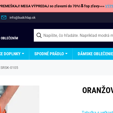
REMEŠKAJ! MEGA VÝPREDAJ so zľavami do 70%!🔝Top zľavy»»»
VÝP
info@budchlap.sk
 OBLEČENÍM
KE DOPLNKY
SPODNÉ PRÁDLO
DÁMSKE OBLEČENIE
5 SRSK-0105
ORANŽOV
Tabuľka s veľkos