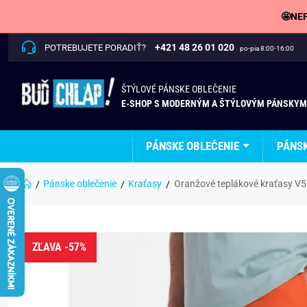
🤩NEP
+421 48 26 01 020
POTREBUJETE PORADIŤ?
po-pia 8:00-16:00
ŠTÝLOVÉ PÁNSKE OBLEČENIE
E-SHOP S MODERNÝM A ŠTÝLOVÝM PÁNSKYM
PÁNSKE OBLEČENIE
PÁNS
Pánske oblečenie
Kraťasy
Oranžové teplákové kraťasy V
ZĽAVA -57%