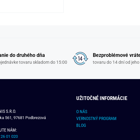
nie do druhého dňa
Bezproblémové vrát
objednávke tovaru skladom do 15:00
tovaru do 14 dní od jeho
UŽITOČNÉ INFORMÁCIE
IS S.R.O.
O NÁS
čka 561, 97681 Podbrezová
VERNOSTNÝ PROGRAM
BLOG
JTE NÁM:
 26 01 020