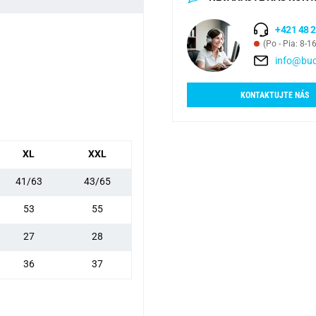
+421 48 2
(Po - Pia: 8-1
info@bud
KONTAKTUJTE NÁS
XL
XXL
41/63
43/65
53
55
27
28
36
37