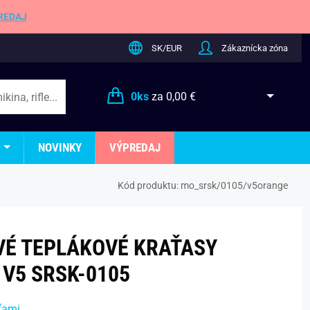
REDAJ
SK/EUR
Zákaznícka zóna
0
ks
za
0,00 €
NOVINKY
VÝPREDAJ
Kód produktu:
mo_srsk/0105/v5orange
É TEPLÁKOVÉ KRAŤASY
V5 SRSK-0105
ťami