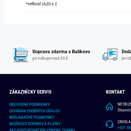
*veľkosť (A,D) x 2
Doprava zdarma s Balíkovo
Doda
pri nákupe nad 35 €
pri 
ZÁKAZNÍCKY SERVIS
KONTAKT
NETBIZN
OBCHODNÉ PODMIENKY
Štiavni
OCHRANA OSOBNÝCH ÚDAJOV
REKLAMAČNÉ PODMIENKY
ZAVOLA
MOŽNOSTI DOPRAVY A PLATBY
+421 48
AKO POSTUPOVAŤ PRI VÝMENE TOVARU