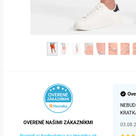
Ove
NEBUD
KRATK
OVERENÉ NAŠIMI ZÁKAZNÍKMI
03.08.
Pozrieť si hodnotenia na Heuréka.sk