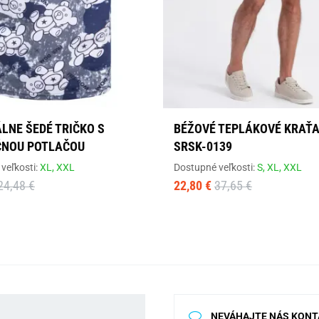
LNE ŠEDÉ TRIČKO S
BÉŽOVÉ TEPLÁKOVÉ KRAŤA
ČNOU POTLAČOU
SRSK-0139
veľkosti:
XL,
XXL
Dostupné veľkosti:
S,
XL,
XXL
24,48 €
22,80 €
37,65 €
NEVÁHAJTE NÁS KONT