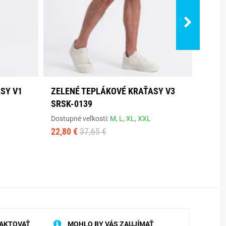
SY V1
ZELENÉ TEPLÁKOVÉ KRAŤASY V3
BIEL
SRSK-0139
POTL
Dostupné veľkosti:
M,
L,
XL,
XXL
Dostup
22,80 €
37,65 €
15,30
AKTOVAŤ
MOHLO BY VÁS ZAUJÍMAŤ