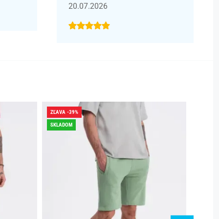
20.07.2026
ZĽAVA -39%
ZĽAVA -
SKLADOM
SKLADO