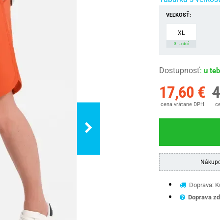
VEĽKOSŤ:
XL
3 - 5 dní
Dostupnosť
:
u te
17,60 €
4
cena vrátane DPH
ce
Nákupo
Doprava: Ku
Doprava zd