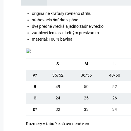
originálne kraťasy rovného strihu
sťahovacia šnúrka v páse
dve predné vrecká a jedno zadné vrecko
zaoblený lem s viditeľným prešívaním
materiál: 100 % bavlna
S
M
L
A*
35/52
36/56
40/60
B
49
50
52
C
24
25
26
D*
32
33
34
Rozmery v tabuľke sú uvedené v cm