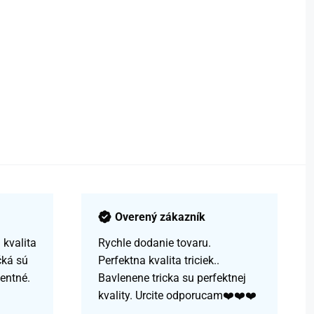
Overený zákazník
kvalita
Rychle dodanie tovaru.
čká sú
Perfektna kvalita triciek..
centné.
Bavlenene tricka su perfektnej
kvality. Urcite odporucam❤️❤️❤️