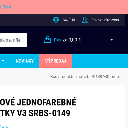
REDAJ
SK/EUR
Zákaznícka zóna
0
ks
za
0,00 €
NOVINKY
VÝPREDAJ
Kód produktu:
mo_srbs/0149/v3bordo
OVÉ JEDNOFAREBNÉ
TKY V3 SRBS-0149
ťami