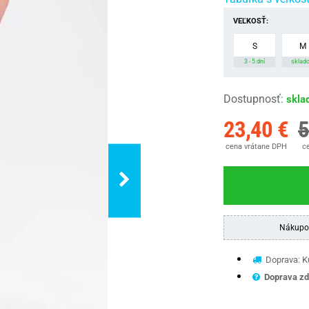
VEĽKOSŤ:
S
M
3 - 5 dní
sklad
Dostupnosť
:
skla
23,40 €
5
cena vrátane DPH
ce
Nákupo
Doprava: Ku
Doprava zd