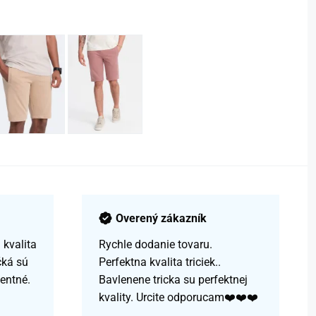
Overený zákazník
kvalita
Rychle dodanie tovaru.
čká sú
Perfektna kvalita triciek..
centné.
Bavlenene tricka su perfektnej
kvality. Urcite odporucam❤️❤️❤️