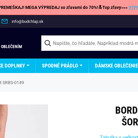
REMEŠKAJ! MEGA VÝPREDAJ so zľavami do 70%!🔝Top zľavy»»»
VÝP
info@budchlap.sk
 OBLEČENÍM
KE DOPLNKY
SPODNÉ PRÁDLO
DÁMSKE OBLEČENIE
V3 SRBS-0149
BORD
ŠOR
Tabuľka s veľkos