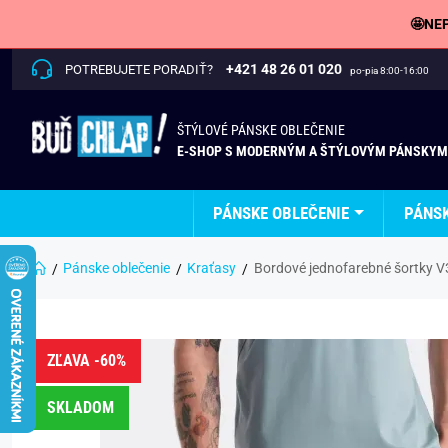
🤩NEP
+421 48 26 01 020
POTREBUJETE PORADIŤ?
po-pia 8:00-16:00
ŠTÝLOVÉ PÁNSKE OBLEČENIE
E-SHOP S MODERNÝM A ŠTÝLOVÝM PÁNSKYM
PÁNSKE OBLEČENIE
PÁNS
Pánske oblečenie
Kraťasy
Bordové jednofarebné šortky 
ZĽAVA -60%
SKLADOM