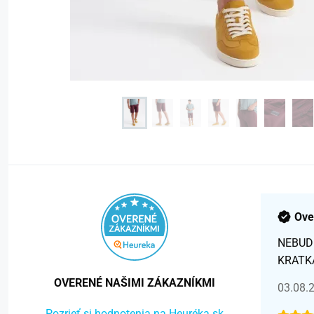
Ove
NEBUD
KRATK
OVERENÉ NAŠIMI ZÁKAZNÍKMI
03.08.
Pozrieť si hodnotenia na Heuréka.sk