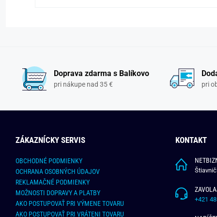
Doprava zdarma s Balíkovo
Doda
pri nákupe nad 35 €
pri 
ZÁKAZNÍCKY SERVIS
KONTAKT
NETBIZN
OBCHODNÉ PODMIENKY
Štiavni
OCHRANA OSOBNÝCH ÚDAJOV
REKLAMAČNÉ PODMIENKY
ZAVOLA
MOŽNOSTI DOPRAVY A PLATBY
+421 48
AKO POSTUPOVAŤ PRI VÝMENE TOVARU
AKO POSTUPOVAŤ PRI VRÁTENI TOVARU