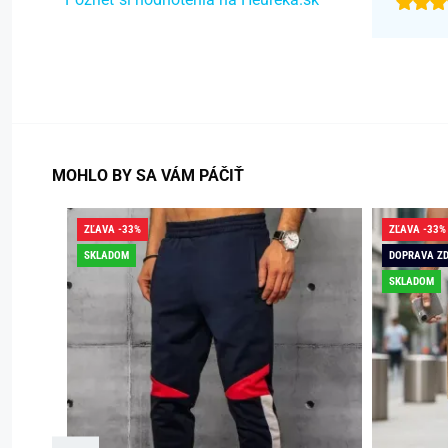
MOHLO BY SA VÁM PÁČIŤ
ZĽAVA -33%
ZĽAVA -33%
SKLADOM
DOPRAVA Z
SKLADOM