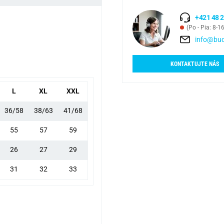
+421 48 2
(Po - Pia: 8-1
info@bud
KONTAKTUJTE NÁS
L
XL
XXL
36/58
38/63
41/68
55
57
59
26
27
29
31
32
33