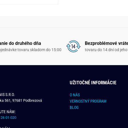
nie do druhého dňa
Bezproblémové vrát
objednávke tovaru skladom do 15:00
tovaru do 14 dní od jeho
UŽITOČNÉ INFORMÁCIE
IS S.R.O.
O NÁS
čka 561, 97681 Podbrezová
VERNOSTNÝ PROGRAM
BLOG
JTE NÁM:
 26 01 020