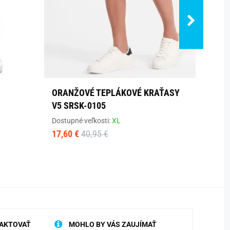
ORANŽOVÉ TEPLÁKOVÉ KRAŤASY
ÚPLE
V5 SRSK-0105
KRAŤ
Dostupné veľkosti:
XL
Dostup
17,60 €
40,95 €
26,80
AKTOVAŤ
MOHLO BY VÁS ZAUJÍMAŤ