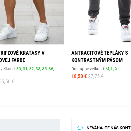
 RIFĽOVÉ KRAŤASY V
ANTRACITOVÉ TEPLÁKY S
OVEJ FARBE
KONTRASTNÝM PÁSOM
veľkosti:
30,
31,
32,
33,
35,
36,
Dostupné veľkosti:
M,
L,
XL
18,50 €
27,75 €
55,50 €
NEVÁHAJTE NÁS KONT