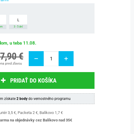
L
om
3 - 5 dní
dom, u teba 11.08.
7,90 €
na pred zľavou
PRIDAŤ DO KOŠÍKA
m získate
2 body
do vernostného programu
riér 3,5 €, Packeta 2 €, Balíkovo 1,7 €
arma na objednávky cez Balíkovo nad 35€