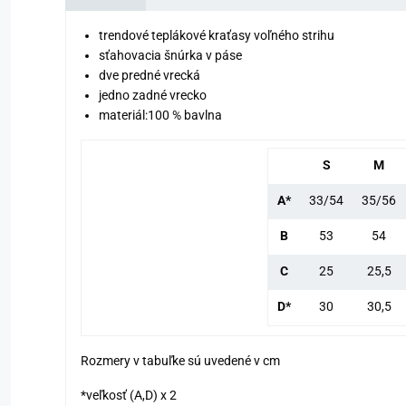
trendové teplákové kraťasy voľného strihu
sťahovacia šnúrka v páse
dve predné vrecká
jedno zadné vrecko
materiál:100 % bavlna
S
M
A*
33/54
35/56
B
53
54
C
25
25,5
D*
30
30,5
Rozmery v tabuľke sú uvedené v cm
*veľkosť (A,D) x 2