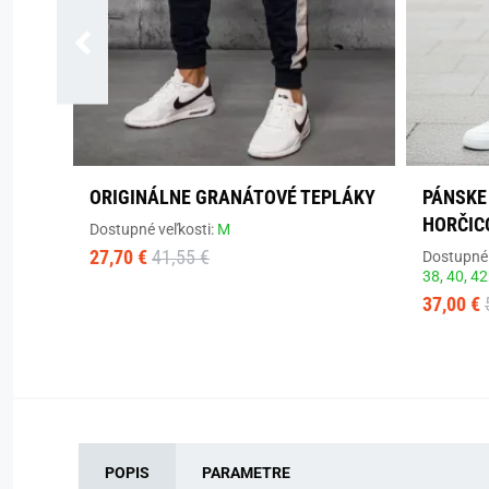
ORIGINÁLNE GRANÁTOVÉ TEPLÁKY
PÁNSKE
HORČIC
Dostupné veľkosti:
M
27,70 €
41,55 €
Dostupné 
38,
40,
42
37,00 €
POPIS
PARAMETRE