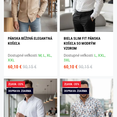
PÁNSKA BÉŽOVÁ ELEGANTNÁ
BIELA SLIM FIT PÁNSKA
KOŠEĽA
KOŠEĽA SO MODRÝM
VZOROM
Dostupné veľkosti:
M,
L,
XL,
Dostupné veľkosti:
L,
XXL,
XXL
3XL
60,10 €
90,15 €
60,10 €
90,15 €
ZĽAVA -33%
ZĽAVA -35%
DOPRAVA ZDARMA
DOPRAVA ZDARMA