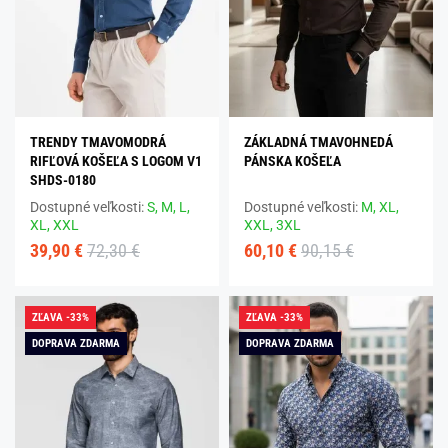
TRENDY TMAVOMODRÁ
ZÁKLADNÁ TMAVOHNEDÁ
RIFĽOVÁ KOŠEĽA S LOGOM V1
PÁNSKA KOŠEĽA
SHDS-0180
Dostupné veľkosti:
S,
M,
L,
Dostupné veľkosti:
M,
XL,
XL,
XXL
XXL,
3XL
39,90 €
72,30 €
60,10 €
90,15 €
ZĽAVA -33%
ZĽAVA -33%
DOPRAVA ZDARMA
DOPRAVA ZDARMA