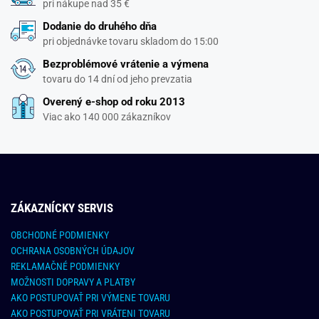
pri nákupe nad 35 €
Dodanie do druhého dňa
pri objednávke tovaru skladom do 15:00
Bezproblémové vrátenie a výmena
tovaru do 14 dní od jeho prevzatia
Overený e-shop od roku 2013
Viac ako 140 000 zákazníkov
ZÁKAZNÍCKY SERVIS
OBCHODNÉ PODMIENKY
OCHRANA OSOBNÝCH ÚDAJOV
REKLAMAČNÉ PODMIENKY
MOŽNOSTI DOPRAVY A PLATBY
AKO POSTUPOVAŤ PRI VÝMENE TOVARU
AKO POSTUPOVAŤ PRI VRÁTENI TOVARU