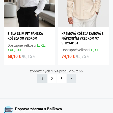
BIELA SLIM FIT PÁNSKA
KRÉMOVÁ KOŠEĽA ĽANOVÁ S
KOŠEĽA SO VZOROM
NÁPRSNÝM VRECKOM V7
SHCS-0134
Dostupné veľkosti:
L,
XL,
XXL,
3XL
Dostupné veľkosti:
L,
XL
60,10 €
90,15 €
74,10 €
95,75 €
zobrazených
1-24
produktov z 66
1
2
3
Doprava zdarma s Balíkovo