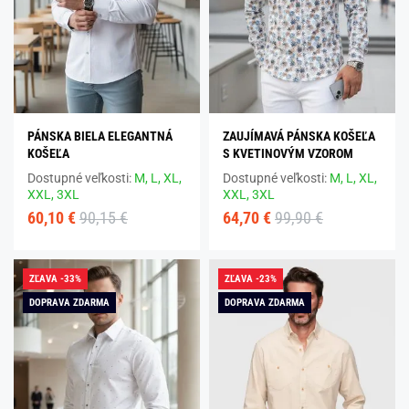
PÁNSKA BIELA ELEGANTNÁ
ZAUJÍMAVÁ PÁNSKA KOŠEĽA
KOŠEĽA
S KVETINOVÝM VZOROM
Dostupné veľkosti:
M,
L,
XL,
Dostupné veľkosti:
M,
L,
XL,
XXL,
3XL
XXL,
3XL
60,10 €
90,15 €
64,70 €
99,90 €
ZĽAVA -33%
ZĽAVA -23%
DOPRAVA ZDARMA
DOPRAVA ZDARMA