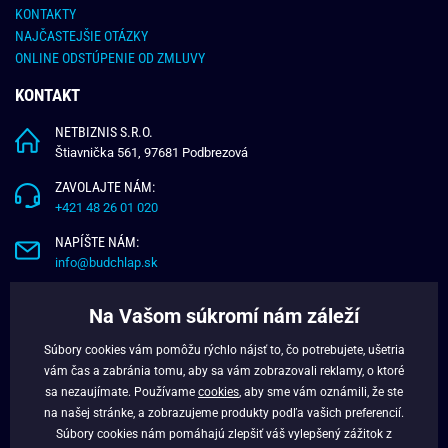
KONTAKTY
NAJČASTEJŠIE OTÁZKY
ONLINE ODSTÚPENIE OD ZMLUVY
KONTAKT
NETBIZNIS S.R.O.
Štiavnička 561, 97681 Podbrezová
ZAVOLAJTE NÁM:
+421 48 26 01 020
NAPÍŠTE NÁM:
info@budchlap.sk
UŽITOČNÉ INFORMÁCIE
Na Vašom súkromí nám záleží
O NÁS
Súbory cookies vám pomôžu rýchlo nájsť to, čo potrebujete, ušetria
VERNOSTNÝ PROGRAM
vám čas a zabránia tomu, aby sa vám zobrazovali reklamy, o ktoré
BLOG
sa nezaujímate. Používame
cookies
, aby sme vám oznámili, že ste
na našej stránke, a zobrazujeme produkty podľa vašich preferencií.
FACEBOOK
Súbory cookies nám pomáhajú zlepšiť váš vylepšený zážitok z