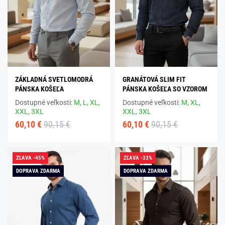
ZÁKLADNÁ SVETLOMODRÁ
GRANÁTOVÁ SLIM FIT
PÁNSKA KOŠEĽA
PÁNSKA KOŠEĽA SO VZOROM
Dostupné veľkosti:
M,
L,
XL,
Dostupné veľkosti:
M,
XL,
XXL,
3XL
XXL,
3XL
60,10 €
90,15 €
60,10 €
90,15 €
ZĽAVA -45%
ZĽAVA -33%
DOPRAVA ZDARMA
DOPRAVA ZDARMA