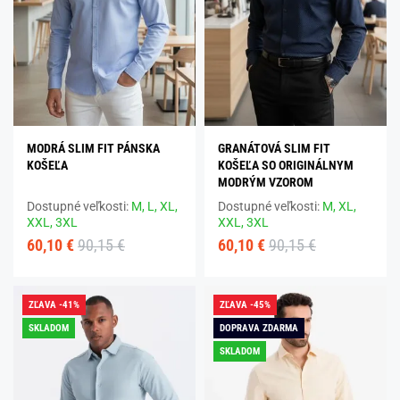
MODRÁ SLIM FIT PÁNSKA
GRANÁTOVÁ SLIM FIT
KOŠEĽA
KOŠEĽA SO ORIGINÁLNYM
MODRÝM VZOROM
Dostupné veľkosti:
M,
L,
XL,
Dostupné veľkosti:
M,
XL,
XXL,
3XL
XXL,
3XL
60,10 €
90,15 €
60,10 €
90,15 €
ZĽAVA -41%
ZĽAVA -45%
SKLADOM
DOPRAVA ZDARMA
SKLADOM