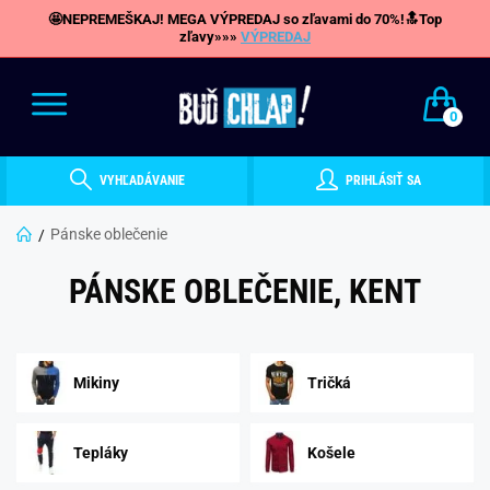
🤩NEPREMEŠKAJ! MEGA VÝPREDAJ so zľavami do 70%!🔝Top
zľavy»»»
VÝPREDAJ
0
VYHĽADÁVANIE
PRIHLÁSIŤ SA
Pánske oblečenie
PÁNSKE OBLEČENIE, KENT
Mikiny
Tričká
Tepláky
Košele