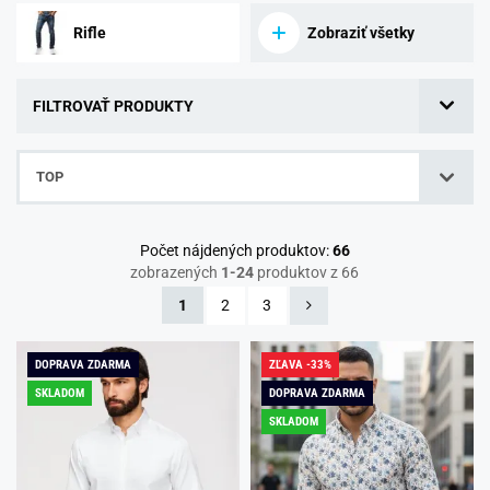
Rifle
Zobraziť všetky
FILTROVAŤ PRODUKTY
TOP
Počet nájdených produktov:
66
zobrazených
1-24
produktov z 66
1
2
3
DOPRAVA ZDARMA
ZĽAVA -33%
SKLADOM
DOPRAVA ZDARMA
SKLADOM