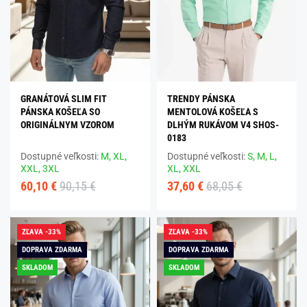
GRANÁTOVÁ SLIM FIT
TRENDY PÁNSKA
PÁNSKA KOŠEĽA SO
MENTOLOVÁ KOŠEĽA S
ORIGINÁLNYM VZOROM
DLHÝM RUKÁVOM V4 SHOS-
0183
Dostupné veľkosti:
M,
XL,
Dostupné veľkosti:
S,
M,
L,
XXL,
3XL
XL,
XXL
60,10 €
90,15 €
37,60 €
68,05 €
ZĽAVA -33%
ZĽAVA -33%
DOPRAVA ZDARMA
DOPRAVA ZDARMA
SKLADOM
SKLADOM