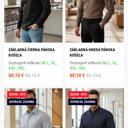
ZÁKLADNÁ ČIERNA PÁNSKA
ZÁKLADNÁ HNEDÁ PÁNSKA
KOŠEĽA
KOŠEĽA
Dostupné veľkosti:
M,
L,
XL,
Dostupné veľkosti:
M,
L,
XL,
XXL,
3XL
XXL,
3XL
60,10 €
90,15 €
60,10 €
90,15 €
ZĽAVA -33%
ZĽAVA -33%
DOPRAVA ZDARMA
DOPRAVA ZDARMA