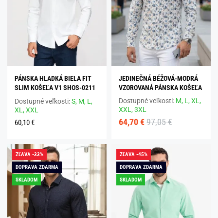
PÁNSKA HLADKÁ BIELA FIT
JEDINEČNÁ BÉŽOVÁ-MODRÁ
SLIM KOŠEĽA V1 SHOS-0211
VZOROVANÁ PÁNSKA KOŠEĽA
Dostupné veľkosti:
M,
L,
XL,
Dostupné veľkosti:
S,
M,
L,
XXL,
3XL
XL,
XXL
64,70 €
97,05 €
60,10 €
ZĽAVA -33%
ZĽAVA -45%
DOPRAVA ZDARMA
DOPRAVA ZDARMA
SKLADOM
SKLADOM