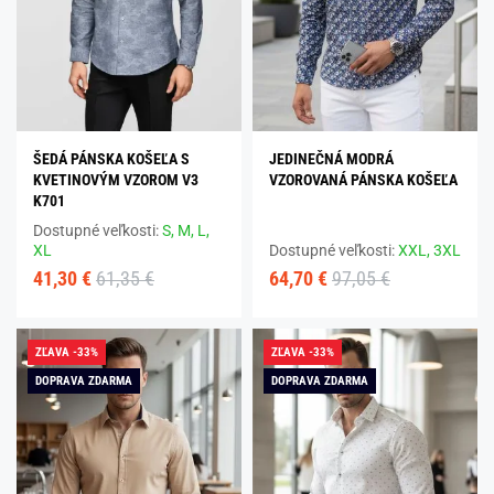
ŠEDÁ PÁNSKA KOŠEĽA S
JEDINEČNÁ MODRÁ
KVETINOVÝM VZOROM V3
VZOROVANÁ PÁNSKA KOŠEĽA
K701
Dostupné veľkosti:
S,
M,
L,
XL
Dostupné veľkosti:
XXL,
3XL
41,30 €
61,35 €
64,70 €
97,05 €
ZĽAVA -33%
ZĽAVA -33%
DOPRAVA ZDARMA
DOPRAVA ZDARMA