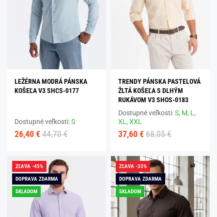
LEŽÉRNA MODRÁ PÁNSKA
TRENDY PÁNSKA PASTELOVÁ
KOŠEĽA V3 SHCS-0177
ŽLTÁ KOŠEĽA S DLHÝM
RUKÁVOM V3 SHOS-0183
Dostupné veľkosti:
S,
M,
L,
Dostupné veľkosti:
S
XL,
XXL
26,40 €
44,70 €
37,60 €
68,05 €
ZĽAVA -45%
ZĽAVA -33%
DOPRAVA ZDARMA
DOPRAVA ZDARMA
SKLADOM
SKLADOM