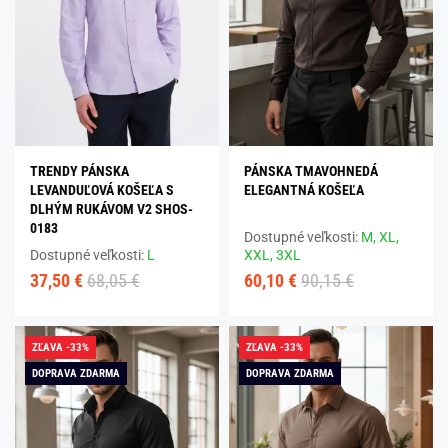
TRENDY PÁNSKA
PÁNSKA TMAVOHNEDÁ
LEVANDUĽOVÁ KOŠEĽA S
ELEGANTNÁ KOŠEĽA
DLHÝM RUKÁVOM V2 SHOS-
0183
Dostupné veľkosti:
M,
XL,
Dostupné veľkosti:
L
XXL,
3XL
37,50 €
68,05 €
60,10 €
90,15 €
ZĽAVA -33%
ZĽAVA -33%
DOPRAVA ZDARMA
DOPRAVA ZDARMA