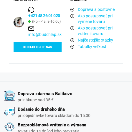
Doprava a poštovné
+421 48 26 01 020
Ako postupovať pri
výmene tovaru
(Po - Pia: 8-16:00)
Ako postupovať pri
vrátení tovaru
info@budchlap.sk
Najčastejšie otázky
Tabuľky veľkostí
KONTAKTUJTE NÁS
Doprava zdarma s Balíkovo
pri nákupe nad 35 €
Dodanie do druhého dňa
pri objednávke tovaru skladom do 15:00
Bezproblémové vrátenie a výmena
tovaru do 14 dní od jeho prevzatia