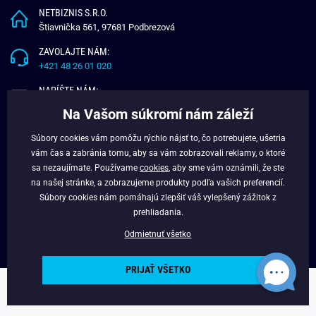
NETBIZNIS S.R.O.
Štiavnička 561, 97681 Podbrezová
ZAVOLAJTE NÁM:
+421 48 26 01 020
NAPÍŠTE NÁM:
info@budchlap.sk
Na Vašom súkromí nám záleží
UŽITOČNÉ INFORMÁCIE
Súbory cookies vám pomôžu rýchlo nájsť to, čo potrebujete, ušetria
vám čas a zabránia tomu, aby sa vám zobrazovali reklamy, o ktoré
O NÁS
sa nezaujímate. Používame
cookies
, aby sme vám oznámili, že ste
VERNOSTNÝ PROGRAM
na našej stránke, a zobrazujeme produkty podľa vašich preferencií.
BLOG
Súbory cookies nám pomáhajú zlepšiť váš vylepšený zážitok z
FACEBOOK
prehliadania.
Odmietnuť všetko
PRIJAŤ VŠETKO
Copyright © 2025 - Budchlap.sk Všetky práva vyhradené. webdesign ©
litvanyi.sk