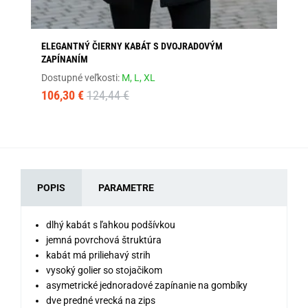
ELEGANTNÝ ČIERNY KABÁT S DVOJRADOVÝM
MO
ZAPÍNANÍM
CO
Dostupné veľkosti:
M,
L,
XL
Dos
106,30 €
124,44 €
96
POPIS
PARAMETRE
dlhý kabát s ľahkou podšívkou
jemná povrchová štruktúra
kabát má priliehavý strih
vysoký golier so stojačikom
asymetrické jednoradové zapínanie na gombíky
dve predné vrecká na zips