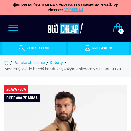
🤩NEPREMEŠKAJ! MEGA VÝPREDAJ so zľavami do 70%!🔝Top
zľavy»»»
VÝPREDAJ
0
VYHĽADÁVANIE
PRIHLÁSIŤ SA
Pánske oblečenie
Kabáty
Moderný svetlo hnedý kabát s vysokým golierom V4 COWC-0120
ZĽAVA -50%
DOPRAVA ZDARMA