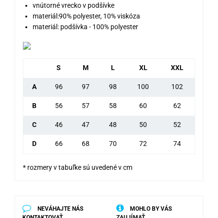
vnútorné vrecko v podšívke
materiál:90% polyester, 10% viskóza
materiál: podšívka - 100% polyester
S
M
L
XL
XXL
A
96
97
98
100
102
B
56
57
58
60
62
C
46
47
48
50
52
D
66
68
70
72
74
* rozmery v tabuľke sú uvedené v cm
NEVÁHAJTE NÁS
MOHLO BY VÁS
KONTAKTOVAŤ
ZAUJÍMAŤ