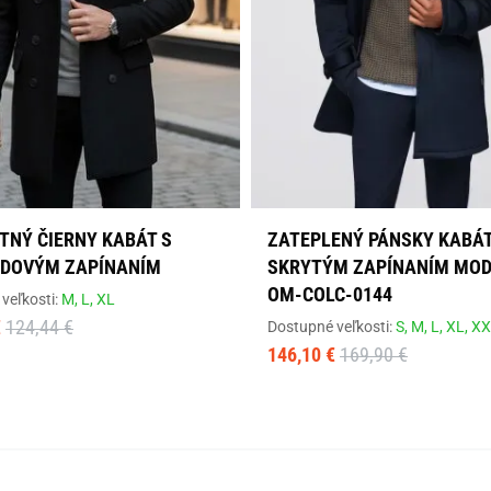
TNÝ ČIERNY KABÁT S
ZATEPLENÝ PÁNSKY KABÁT
DOVÝM ZAPÍNANÍM
SKRYTÝM ZAPÍNANÍM MOD
OM-COLC-0144
veľkosti:
M,
L,
XL
€
124,44 €
Dostupné veľkosti:
S,
M,
L,
XL,
XX
146,10 €
169,90 €