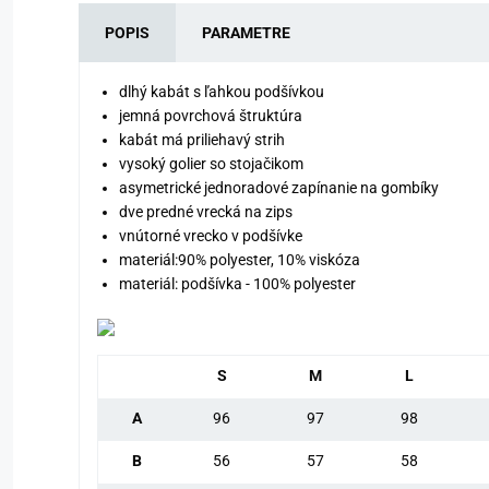
POPIS
PARAMETRE
dlhý kabát s ľahkou podšívkou
jemná povrchová štruktúra
kabát má priliehavý strih
vysoký golier so stojačikom
asymetrické jednoradové zapínanie na gombíky
dve predné vrecká na zips
vnútorné vrecko v podšívke
materiál:90% polyester, 10% viskóza
materiál: podšívka - 100% polyester
S
M
L
A
96
97
98
B
56
57
58