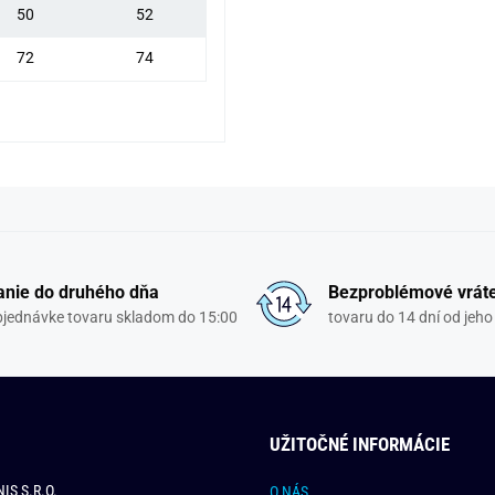
50
52
72
74
nie do druhého dňa
Bezproblémové vrát
objednávke tovaru skladom do 15:00
tovaru do 14 dní od jeho
UŽITOČNÉ INFORMÁCIE
IS S.R.O.
O NÁS