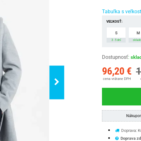
Tabuľka s veľkos
VEĽKOSŤ:
S
M
3 - 5 dní
sklad
Dostupnosť
:
skla
96,20 €
1
cena vrátane DPH
Nákupom
Doprava: Ku
Doprava zd