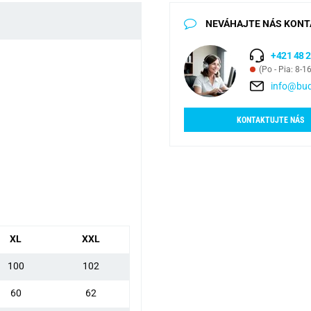
NEVÁHAJTE NÁS KONT
+421 48 2
(Po - Pia: 8-1
info@bud
KONTAKTUJTE NÁS
XL
XXL
100
102
60
62