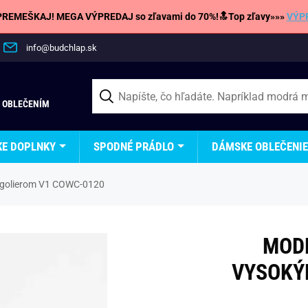
REMEŠKAJ! MEGA VÝPREDAJ so zľavami do 70%!🔝Top zľavy»»»
VÝP
info@budchlap.sk
 OBLEČENÍM
KE DOPLNKY
SPODNÉ PRÁDLO
DÁMSKE OBLEČENIE
 golierom V1 COWC-0120
MODE
VYSOKÝ