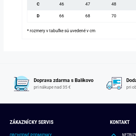
C
46
47
48
D
66
68
70
* rozmery v tabuľke sú uvedené v cm
Doprava zdarma s Balíkovo
Doda
pri nákupe nad 35 €
pri 
ZÁKAZNÍCKY SERVIS
KONTAKT
NETBIZN
OBCHODNÉ PODMIENKY