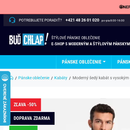
🤩NEP
+421 48 26 01 020
POTREBUJETE PORADIŤ?
po-pia 8:00-16:00
ŠTÝLOVÉ PÁNSKE OBLEČENIE
E-SHOP S MODERNÝM A ŠTÝLOVÝM PÁNSKYM
PÁNSKE OBLEČENIE
PÁNS
Pánske oblečenie
Kabáty
Moderný šedý kabát s vysokým
ZĽAVA -50%
DOPRAVA ZDARMA