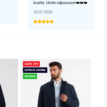
kvality. Urcite odporucam❤️❤️❤️
20.07.2026
ZĽAVA -50%
ZĽAVA -
DOPRAVA ZDARMA
DOPRAV
SKLADOM
SKLADO