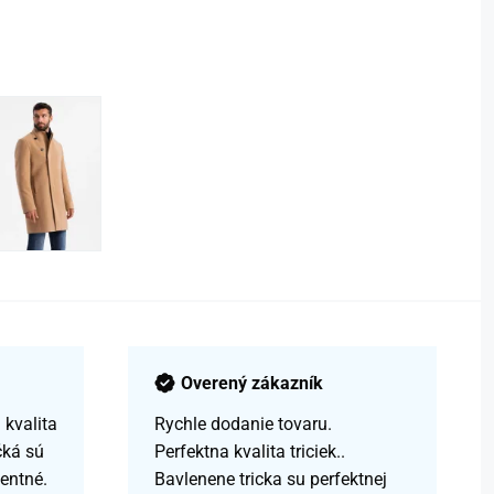
Overený zákazník
kvalita
Rychle dodanie tovaru.
čká sú
Perfektna kvalita triciek..
centné.
Bavlenene tricka su perfektnej