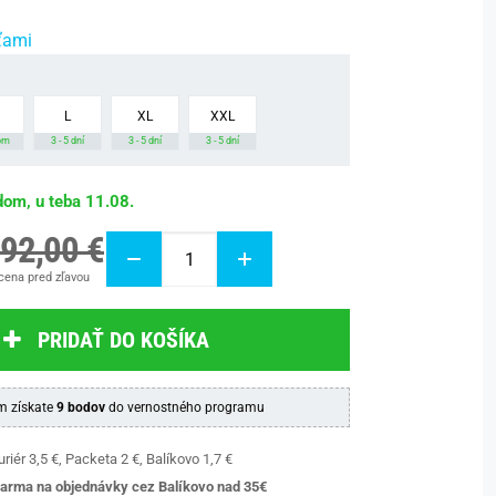
ťami
L
XL
XXL
om
3 - 5 dní
3 - 5 dní
3 - 5 dní
dom, u teba 11.08.
92,00 €
cena pred zľavou
PRIDAŤ DO KOŠÍKA
 získate
9 bodov
do vernostného programu
riér 3,5 €, Packeta 2 €, Balíkovo 1,7 €
arma na objednávky cez Balíkovo nad 35€