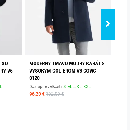
 SO
MODERNÝ TMAVO MODRÝ KABÁT S
MODE
RÝ V5
VYSOKÝM GOLIEROM V3 COWC-
Dostup
0120
101,7
L
Dostupné veľkosti:
S,
M,
L,
XL,
XXL
96,20 €
192,00 €