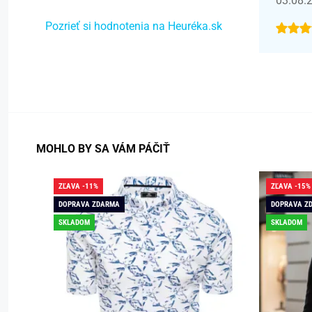
03.08.
Pozrieť si hodnotenia na Heuréka.sk
MOHLO BY SA VÁM PÁČIŤ
ZĽAVA -11%
ZĽAVA -15%
DOPRAVA ZDARMA
DOPRAVA Z
SKLADOM
SKLADOM