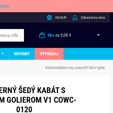
REDAJ
SK/EUR
Zákaznícka zóna
0
ks
za
0,00 €
NOVINKY
VÝPREDAJ
Kód produktu:
mo_cowc/0120/v1grey
RNÝ ŠEDÝ KABÁT S
M GOLIEROM V1 COWC-
0120