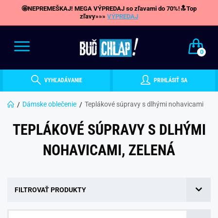
🤩NEPREMEŠKAJ! MEGA VÝPREDAJ so zľavami do 70%!🔝Top
zľavy»»»
VÝPREDAJ
0
VYHĽADÁVANIE
PRIHLÁSIŤ SA
Dámske oblečenie
Teplákové súpravy s dlhými nohavicami
TEPLÁKOVÉ SÚPRAVY S DLHÝMI
NOHAVICAMI, ZELENÁ
FILTROVAŤ PRODUKTY