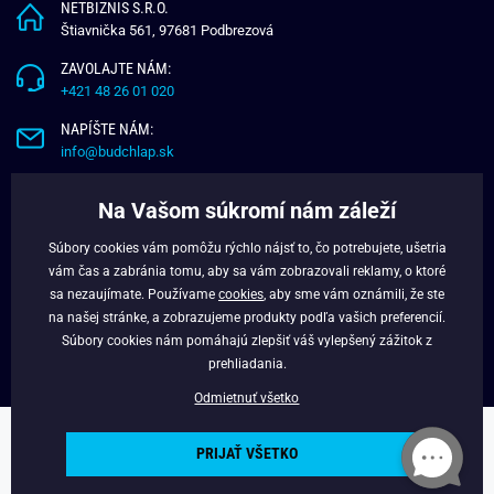
NETBIZNIS S.R.O.
Štiavnička 561, 97681 Podbrezová
ZAVOLAJTE NÁM:
+421 48 26 01 020
NAPÍŠTE NÁM:
info@budchlap.sk
UŽITOČNÉ INFORMÁCIE
Na Vašom súkromí nám záleží
O NÁS
Súbory cookies vám pomôžu rýchlo nájsť to, čo potrebujete, ušetria
VERNOSTNÝ PROGRAM
vám čas a zabránia tomu, aby sa vám zobrazovali reklamy, o ktoré
BLOG
sa nezaujímate. Používame
cookies
, aby sme vám oznámili, že ste
na našej stránke, a zobrazujeme produkty podľa vašich preferencií.
FACEBOOK
Súbory cookies nám pomáhajú zlepšiť váš vylepšený zážitok z
prehliadania.
Odmietnuť všetko
Copyright © 2025 - Budchlap.sk Všetky práva vyhradené. webdesign ©
PRIJAŤ VŠETKO
litvanyi.sk