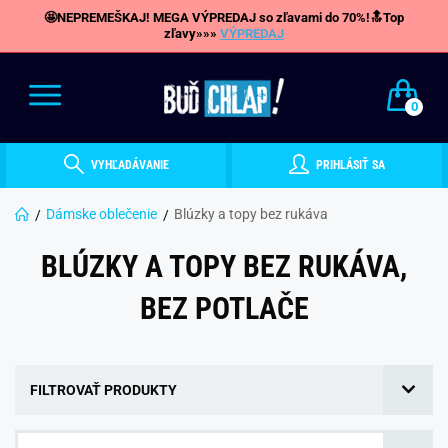
🤩NEPREMEŠKAJ! MEGA VÝPREDAJ so zľavami do 70%!🔝Top
zľavy»»»
VÝPREDAJ
0
VYHĽADÁVANIE
PRIHLÁSIŤ SA
Dámske oblečenie
Blúzky a topy bez rukáva
BLÚZKY A TOPY BEZ RUKÁVA,
BEZ POTLAČE
FILTROVAŤ PRODUKTY