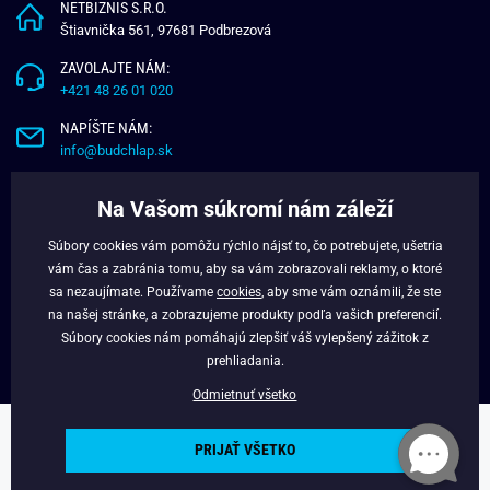
NETBIZNIS S.R.O.
Štiavnička 561, 97681 Podbrezová
ZAVOLAJTE NÁM:
+421 48 26 01 020
NAPÍŠTE NÁM:
info@budchlap.sk
UŽITOČNÉ INFORMÁCIE
Na Vašom súkromí nám záleží
O NÁS
Súbory cookies vám pomôžu rýchlo nájsť to, čo potrebujete, ušetria
VERNOSTNÝ PROGRAM
vám čas a zabránia tomu, aby sa vám zobrazovali reklamy, o ktoré
BLOG
sa nezaujímate. Používame
cookies
, aby sme vám oznámili, že ste
na našej stránke, a zobrazujeme produkty podľa vašich preferencií.
FACEBOOK
Súbory cookies nám pomáhajú zlepšiť váš vylepšený zážitok z
prehliadania.
Odmietnuť všetko
Copyright © 2025 - Budchlap.sk Všetky práva vyhradené. webdesign ©
PRIJAŤ VŠETKO
litvanyi.sk