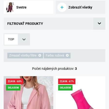
Svetre
Zobraziť všetky
FILTROVAŤ PRODUKTY
TOP
Zmazať všetky filtre
Farba: ružová
Počet nájdených produktov:
3
ZĽAVA -68%
ZĽAVA -67%
SKLADOM
SKLADOM