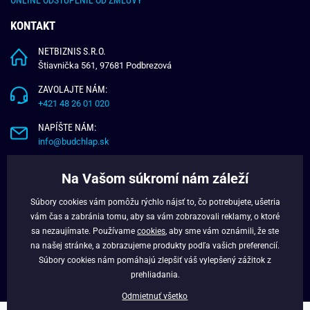
KONTAKT
NETBIZNIS S.R.O.
Štiavnička 561, 97681 Podbrezová
ZAVOLAJTE NÁM:
+421 48 26 01 020
NAPÍŠTE NÁM:
info@budchlap.sk
UŽITOČNÉ INFORMÁCIE
Na Vašom súkromí nám záleží
O NÁS
Súbory cookies vám pomôžu rýchlo nájsť to, čo potrebujete, ušetria
VERNOSTNÝ PROGRAM
vám čas a zabránia tomu, aby sa vám zobrazovali reklamy, o ktoré
BLOG
sa nezaujímate. Používame
cookies
, aby sme vám oznámili, že ste
na našej stránke, a zobrazujeme produkty podľa vašich preferencií.
FACEBOOK
Súbory cookies nám pomáhajú zlepšiť váš vylepšený zážitok z
prehliadania.
Odmietnuť všetko