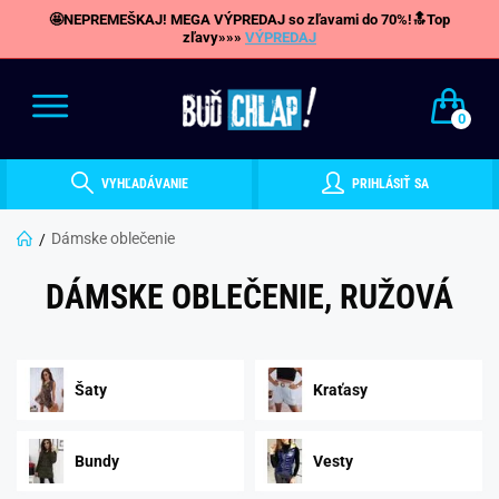
🤩NEPREMEŠKAJ! MEGA VÝPREDAJ so zľavami do 70%!🔝Top
zľavy»»»
VÝPREDAJ
0
VYHĽADÁVANIE
PRIHLÁSIŤ SA
Dámske oblečenie
DÁMSKE OBLEČENIE, RUŽOVÁ
Šaty
Kraťasy
Bundy
Vesty