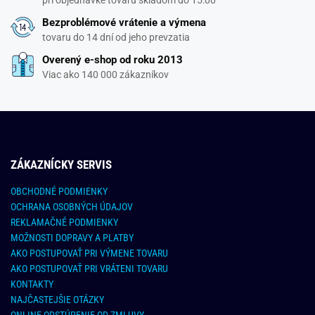
Bezproblémové vrátenie a výmena
tovaru do 14 dní od jeho prevzatia
Overený e-shop od roku 2013
Viac ako 140 000 zákazníkov
ZÁKAZNÍCKY SERVIS
OBCHODNÉ PODMIENKY
OCHRANA OSOBNÝCH ÚDAJOV
REKLAMAČNÉ PODMIENKY
MOŽNOSTI DOPRAVY A PLATBY
AKO POSTUPOVAŤ PRI VÝMENE TOVARU
AKO POSTUPOVAŤ PRI VRÁTENI TOVARU
KONTAKTY
NAJČASTEJŠIE OTÁZKY
ONLINE ODSTÚPENIE OD ZMLUVY