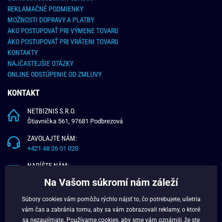
REKLAMAČNÉ PODMIENKY
MOŽNOSTI DOPRAVY A PLATBY
AKO POSTUPOVAŤ PRI VÝMENE TOVARU
AKO POSTUPOVAŤ PRI VRÁTENI TOVARU
KONTAKTY
NAJČASTEJŠIE OTÁZKY
ONLINE ODSTÚPENIE OD ZMLUVY
KONTAKT
NETBIZNIS S.R.O.
Štiavnička 561, 97681 Podbrezová
ZAVOLAJTE NÁM:
+421 48 26 01 020
NAPÍŠTE NÁM:
info@budchlap.sk
Na Vašom súkromí nám záleží
UŽITOČNÉ INFORMÁCIE
Súbory cookies vám pomôžu rýchlo nájsť to, čo potrebujete, ušetria
vám čas a zabránia tomu, aby sa vám zobrazovali reklamy, o ktoré
O NÁS
sa nezaujímate. Používame
cookies
, aby sme vám oznámili, že ste