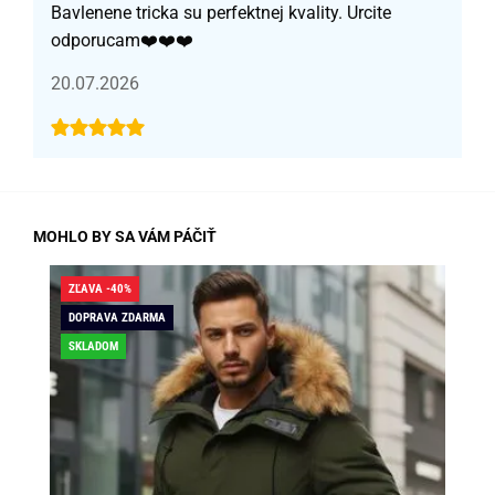
Bavlenene tricka su perfektnej kvality. Urcite
odporucam❤️❤️❤️
20.07.2026
MOHLO BY SA VÁM PÁČIŤ
ZĽAVA -40%
ZĽA
DOPRAVA ZDARMA
DO
SKLADOM
SK