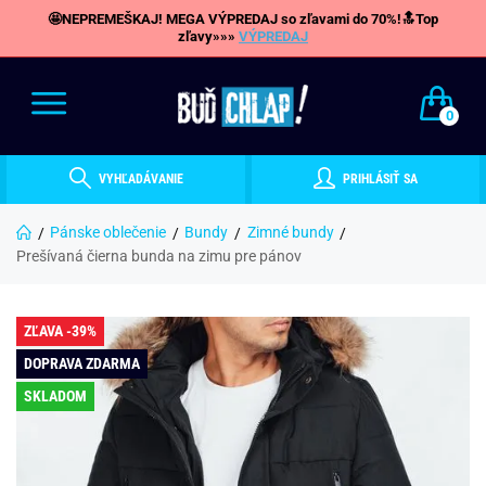
🤩NEPREMEŠKAJ! MEGA VÝPREDAJ so zľavami do 70%!🔝Top
zľavy»»»
VÝPREDAJ
0
VYHĽADÁVANIE
PRIHLÁSIŤ SA
Pánske oblečenie
Bundy
Zimné bundy
Prešívaná čierna bunda na zimu pre pánov
ZĽAVA -39%
DOPRAVA ZDARMA
SKLADOM