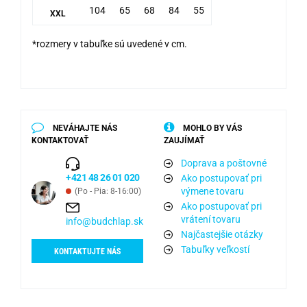
104
65
68
84
55
XXL
*rozmery v tabuľke sú uvedené v cm.
NEVÁHAJTE NÁS
MOHLO BY VÁS
KONTAKTOVAŤ
ZAUJÍMAŤ
Doprava a poštovné
+421 48 26 01 020
Ako postupovať pri
výmene tovaru
(Po - Pia: 8-16:00)
Ako postupovať pri
vrátení tovaru
info@budchlap.sk
Najčastejšie otázky
Tabuľky veľkostí
KONTAKTUJTE NÁS