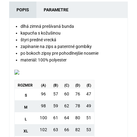
POPIS
PARAMETRE
dlhá zimná prešívaná bunda
kapucňa s kožušinou
štyri predné vrecká
zapínanie na zips a patentné gombíky
po bokoch zipsy pre pohodlnejšie nosenie
materiál: 100% polyester
ROZMER
(A)
(B)
(C)
(D)
(E)
96
57
60
76
47
S
98
59
62
78
49
M
100
61
64
80
51
L
102
63
66
82
53
XL