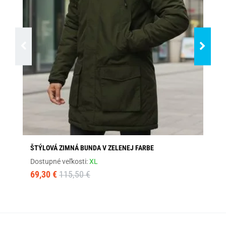
ŠTÝLOVÁ ZIMNÁ BUNDA V ZELENEJ FARBE
HR
Dostupné veľkosti:
XL
Dos
69,30 €
115,50 €
11