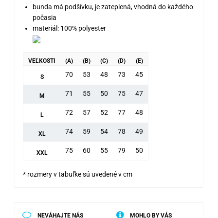
bunda má podšívku, je zateplená, vhodná do každého
počasia
materiál: 100% polyester
VEĽKOSTI
(A)
(B)
(C)
(D)
(E)
70
53
48
73
45
S
71
55
50
75
47
M
72
57
52
77
48
L
74
59
54
78
49
XL
75
60
55
79
50
XXL
* rozmery v tabuľke sú uvedené v cm
NEVÁHAJTE NÁS
MOHLO BY VÁS