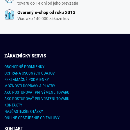
tovaru do 14 dní od jeho prevzatia
Overený e-shop od roku 2013
Viac ako 140 000 zákazníkov
ZÁKAZNÍCKY SERVIS
OBCHODNÉ PODMIENKY
OCHRANA OSOBNÝCH ÚDAJOV
REKLAMAČNÉ PODMIENKY
MOŽNOSTI DOPRAVY A PLATBY
AKO POSTUPOVAŤ PRI VÝMENE TOVARU
AKO POSTUPOVAŤ PRI VRÁTENI TOVARU
KONTAKTY
NAJČASTEJŠIE OTÁZKY
ONLINE ODSTÚPENIE OD ZMLUVY
KONTAKT