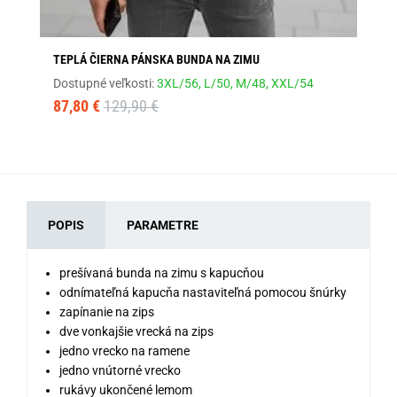
TEPLÁ ČIERNA PÁNSKA BUNDA NA ZIMU
TE
Dostupné veľkosti:
3XL/56,
L/50,
M/48,
XXL/54
Dos
87,80 €
129,90 €
69
POPIS
PARAMETRE
prešívaná bunda na zimu s kapucňou
odnímateľná kapucňa nastaviteľná pomocou šnúrky
zapínanie na zips
dve vonkajšie vrecká na zips
jedno vrecko na ramene
jedno vnútorné vrecko
rukávy ukončené lemom