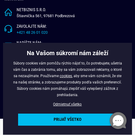
NETBIZNIS S.R.O.
Štiavnička 561, 97681 Podbrezová
ZAVOLAJTE NÁM:
+421 48 26 01 020
NAPÍŠTE NÁM:
info@budchlap.sk
Na Vašom súkromí nám záleží
UŽITOČNÉ INFORMÁCIE
Súbory cookies vám pomôžu rýchlo nájsť to, čo potrebujete, ušetria
vám čas a zabránia tomu, aby sa vám zobrazovali reklamy, o ktoré
O NÁS
sa nezaujímate. Používame
cookies
, aby sme vám oznámili, že ste
VERNOSTNÝ PROGRAM
na našej stránke, a zobrazujeme produkty podľa vašich preferencií.
BLOG
Súbory cookies nám pomáhajú zlepšiť váš vylepšený zážitok z
FACEBOOK
prehliadania.
Odmietnuť všetko
PRIJAŤ VŠETKO
Copyright © 2025 - Budchlap.sk Všetky práva vyhradené. webdesign ©
litvanyi.sk