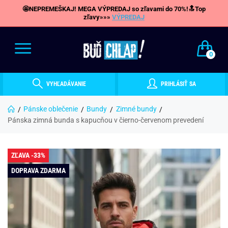
🤩NEPREMEŠKAJ! MEGA VÝPREDAJ so zľavami do 70%!🔝Top
zľavy»»»
VÝPREDAJ
0
VYHĽADÁVANIE
PRIHLÁSIŤ SA
Pánske oblečenie
Bundy
Zimné bundy
Pánska zimná bunda s kapucňou v čierno-červenom prevedení
ZĽAVA -33%
DOPRAVA ZDARMA