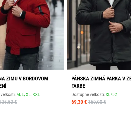
NA ZIMU V BORDOVOM
PÁNSKA ZIMNÁ PARKA V Z
ENÍ
FARBE
veľkosti:
M,
L,
XL,
XXL
Dostupné veľkosti:
XL/52
125,50 €
69,30 €
169,00 €