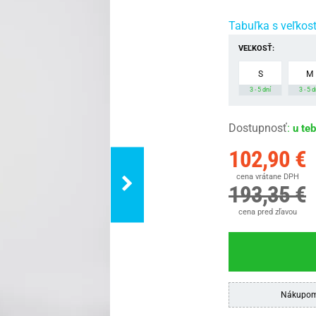
Tabuľka s veľkos
VEĽKOSŤ:
S
M
3 - 5 dní
3 - 5 d
Dostupnosť
:
u te
102,90 €
cena vrátane DPH
193,35 €
cena pred zľavou
Nákupom