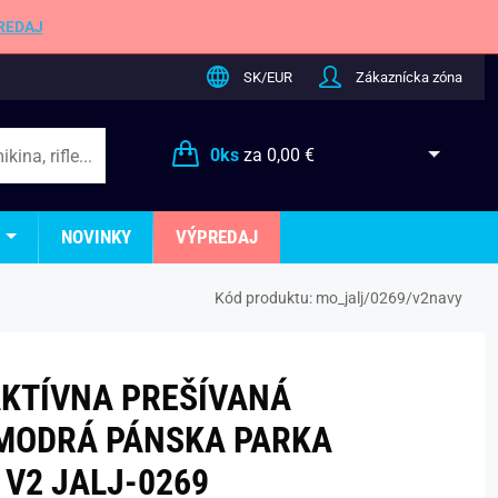
REDAJ
SK/EUR
Zákaznícka zóna
0
ks
za
0,00 €
NOVINKY
VÝPREDAJ
Kód produktu:
mo_jalj/0269/v2navy
KTÍVNA PREŠÍVANÁ
ODRÁ PÁNSKA PARKA
V2 JALJ-0269