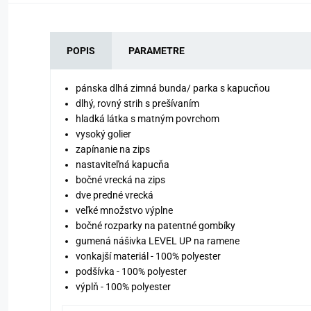
POPIS
PARAMETRE
pánska dlhá zimná bunda/ parka s kapucňou
dlhý, rovný strih s prešívaním
hladká látka s matným povrchom
vysoký golier
zapínanie na zips
nastaviteľná kapucňa
bočné vrecká na zips
dve predné vrecká
veľké množstvo výplne
bočné rozparky na patentné gombíky
gumená nášivka LEVEL UP na ramene
vonkajší materiál - 100% polyester
podšívka - 100% polyester
výplň - 100% polyester