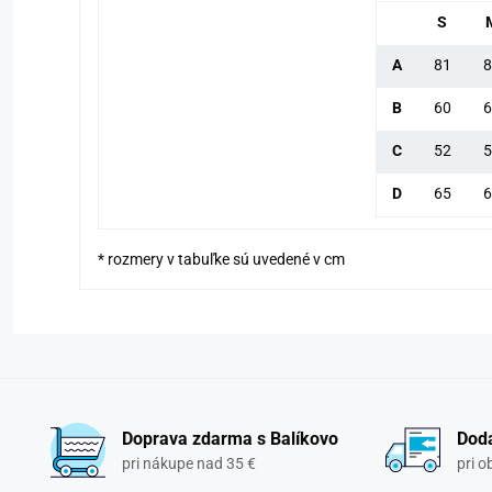
S
A
81
8
B
60
6
C
52
5
D
65
6
* rozmery v tabuľke sú uvedené v cm
Doprava zdarma s Balíkovo
Doda
pri nákupe nad 35 €
pri 