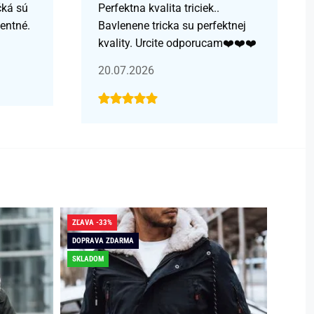
čká sú
Perfektna kvalita triciek..
centné.
Bavlenene tricka su perfektnej
kvality. Urcite odporucam❤️❤️❤️
20.07.2026
ZĽAVA -33%
ZĽAVA -
DOPRAVA ZDARMA
DOPRAV
SKLADOM
SKLADO