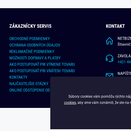
ZÁKAZNÍCKY SERVIS
KONTAKT
NETBIZN
OBCHODNÉ PODMIENKY
Štiavni
OCHRANA OSOBNÝCH ÚDAJOV
REKLAMAČNÉ PODMIENKY
ZAVOLA
MOŽNOSTI DOPRAVY A PLATBY
+421 48
AKO POSTUPOVAŤ PRI VÝMENE TOVARU
AKO POSTUPOVAŤ PRI VRÁTENI TOVARU
NAPÍŠT
KONTAKTY
info@bu
NAJČASTEJŠIE OTÁZKY
ONLINE ODSTÚPENIE OD ZMLUVY
Súbory cookies vám pomôžu rýchlo nájsť
cookies
, aby sme vám oznámili, že ste na 