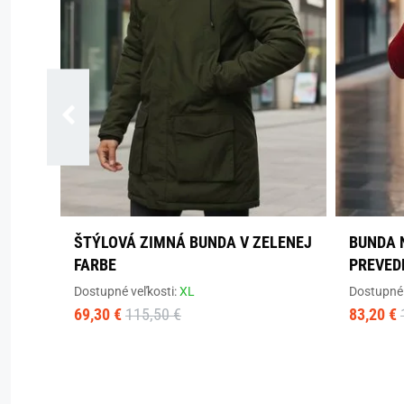
ŠTÝLOVÁ ZIMNÁ BUNDA V ZELENEJ
BUNDA 
FARBE
PREVED
Dostupné veľkosti:
XL
Dostupné 
69,30 €
115,50 €
83,20 €