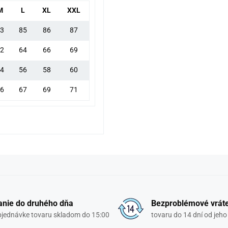
M
L
XL
XXL
3
85
86
87
2
64
66
69
4
56
58
60
6
67
69
71
nie do druhého dňa
Bezproblémové vrát
objednávke tovaru skladom do 15:00
tovaru do 14 dní od jeho