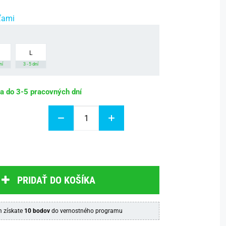
ťami
L
ní
3 - 5 dní
ba do 3-5 pracovných dní
PRIDAŤ DO KOŠÍKA
 získate
10 bodov
do vernostného programu