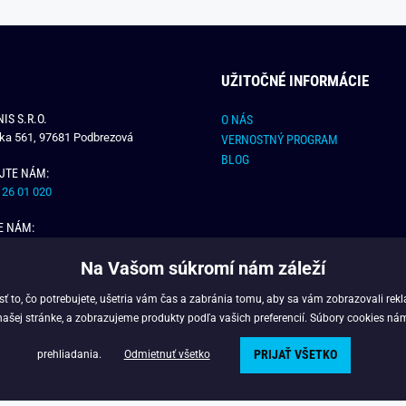
UŽITOČNÉ INFORMÁCIE
IS S.R.O.
O NÁS
čka 561, 97681 Podbrezová
VERNOSTNÝ PROGRAM
BLOG
JTE NÁM:
 26 01 020
E NÁM:
dchlap.sk
Na Vašom súkromí nám záleží
 to, čo potrebujete, ušetria vám čas a zabránia tomu, aby sa vám zobrazovali rek
našej stránke, a zobrazujeme produkty podľa vašich preferencií. Súbory cookies ná
PRIJAŤ VŠETKO
Copyright © 2025 - Budchlap.sk Všetky práva vyhradené. webdesign © litvanyi.s
prehliadania.
Odmietnuť všetko
Powered by
Simplia.cz
.