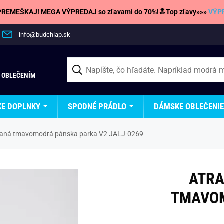
REMEŠKAJ! MEGA VÝPREDAJ so zľavami do 70%!🔝Top zľavy»»»
VÝP
info@budchlap.sk
 OBLEČENÍM
KE DOPLNKY
SPODNÉ PRÁDLO
DÁMSKE OBLEČENIE
ívaná tmavomodrá pánska parka V2 JALJ-0269
ATRA
TMAVOM