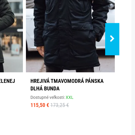
ELENEJ
HREJIVÁ TMAVOMODRÁ PÁNSKA
ZAUJ
DLHÁ BUNDA
BUND
Dostupné veľkosti:
XXL
Dostup
115,50 €
173,25 €
73,90