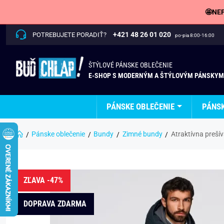
🤩NEP
+421 48 26 01 020
POTREBUJETE PORADIŤ?
po-pia 8:00-16:00
ŠTÝLOVÉ PÁNSKE OBLEČENIE
E-SHOP S MODERNÝM A ŠTÝLOVÝM PÁNSKYM
PÁNSKE OBLEČENIE
PÁNS
Pánske oblečenie
Bundy
Zimné bundy
Atraktívna preš
ZĽAVA -47%
DOPRAVA ZDARMA