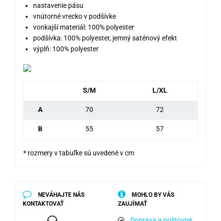
nastavenie pásu
vnútorné vrecko v podšívke
vonkajší materiál: 100% polyester
podšívka: 100% polyester, jemný saténový efekt
výplň: 100% polyester
S/M
L/XL
A
70
72
B
55
57
* rozmery v tabuľke sú uvedené v cm
NEVÁHAJTE NÁS
MOHLO BY VÁS
KONTAKTOVAŤ
ZAUJÍMAŤ
Doprava a poštovné