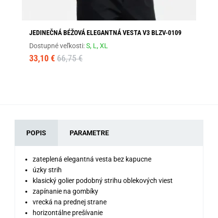
JEDINEČNÁ BÉŽOVÁ ELEGANTNÁ VESTA V3 BLZV-0109
TR
Dostupné veľkosti:
S,
L,
XL
Dos
33,10 €
66,75 €
32
POPIS
PARAMETRE
zateplená elegantná vesta bez kapucne
úzky strih
klasický golier podobný strihu oblekových viest
zapínanie na gombíky
vrecká na prednej strane
horizontálne prešívanie