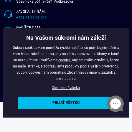
Štiavnička 561, 97681 Podbrezová
ZAVOLAJTE NÁM:
+421 48 26 01 020
NAPÍŠTE NÁM:
info@budchlap.sk
Na Vašom súkromí nám záleží
UŽITOČNÉ INFORMÁCIE
Súbory cookies vám pomôžu rýchlo nájsť to, čo potrebujete, ušetria
vám čas a zabránia tomu, aby sa vám zobrazovali reklamy, o ktoré
O NÁS
sa nezaujímate. Používame
cookies
, aby sme vám oznámili, že ste
VERNOSTNÝ PROGRAM
na našej stránke, a zobrazujeme produkty podľa vašich preferencií.
BLOG
Súbory cookies nám pomáhajú zlepšiť váš vylepšený zážitok z
FACEBOOK
prehliadania.
Odmietnuť všetko
PRIJAŤ VŠETKO
Copyright © 2025 - Budchlap.sk Všetky práva vyhradené. webdesign ©
litvanyi.sk
Powered by
Simplia.cz
.