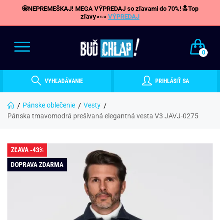
🤩NEPREMEŠKAJ! MEGA VÝPREDAJ so zľavami do 70%!🔝Top
zľavy»»»
VÝPREDAJ
0
VYHĽADÁVANIE
PRIHLÁSIŤ SA
Pánske oblečenie
Vesty
Pánska tmavomodrá prešívaná elegantná vesta V3 JAVJ-0275
ZĽAVA -43%
DOPRAVA ZDARMA