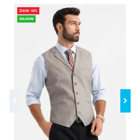
ZĽAVA -50%
ZĽA
SKLADOM
SK