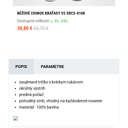
BÉŽOVÉ CHINOS KRAŤASY V2 SRCS-0168
BA
Dostupné veľkosti:
L,
XL,
XXL
Dos
30,80 €
65,70 €
13
POPIS
PARAMETRE
zaujímavé tričko s krátkym rukávom
okrúhly výstrih
predná potlač
pohodlný strih, vhodný na každodenné nosenie
materiál: 100% bavlna