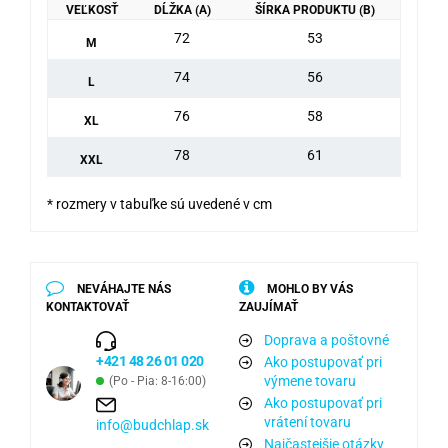
VEĽKOSŤ
DĹŽKA (A)
ŠÍRKA PRODUKTU (B)
72
53
M
74
56
L
76
58
XL
78
61
XXL
* rozmery v tabuľke sú uvedené v cm
NEVÁHAJTE NÁS
MOHLO BY VÁS
KONTAKTOVAŤ
ZAUJÍMAŤ
Doprava a poštovné
+421 48 26 01 020
Ako postupovať pri
výmene tovaru
(Po - Pia: 8-16:00)
Ako postupovať pri
vrátení tovaru
info@budchlap.sk
Najčastejšie otázky