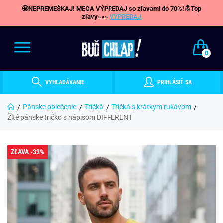
🤩NEPREMEŠKAJ! MEGA VÝPREDAJ so zľavami do 70%!🔝Top
zľavy»»»
VÝPREDAJ
0
VYHĽADÁVANIE
PRIHLÁSIŤ SA
Pánske oblečenie
Tričká
Tričká s krátkym rukávom
Žlté pánske tričko s nápisom DIFFERENT
ZĽAVA -33%